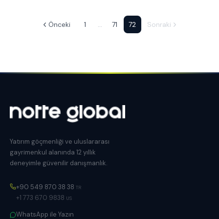
Önceki
1
…
71
72
Sonraki
Yatırım göçmenliği ve uluslararası
gayrimenkul alanında 12 yıllık
deneyimle güvenilir danışmanlık.
+90 549 870 38 38
TR
+1 773 670 9838
US
WhatsApp ile Yazın