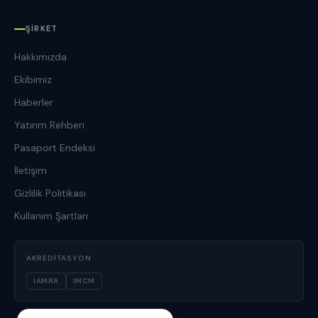
ŞIRKET
Hakkımızda
Ekibimiz
Haberler
Yatırım Rehberi
Pasaport Endeksi
İletişim
Gizlilik Politikası
Kullanım Şartları
AKREDITASYON
IAMRA
IMCM