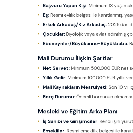
Başvuru Yapan Kişi:
Minimum 18 yaş, mak
Eş:
Resmi evlilik belgesi ile kanıtlanmış, ya
Erkek Arkadaş/Kız Arkadaş:
2026'dan iti
Çocuklar:
Biyolojik veya evlat edinilmiş ç
Ebeveynler/Büyükanne-Büyükbaba:
Ba
Mali Durumu İlişkin Şartlar
Net Servet:
Minimum 500.000 EUR net se
Yıllık Gelir:
Minimum 100.000 EUR yıllık vergi
Mali Kaynakların Meşruiyeti:
Son 10 yıl iç
Borç Durumu:
Önemli borcunun olmaması (i
Mesleki ve Eğitim Arka Planı
İş Sahibi ve Girişimciler:
Kendi işini yürü
Emekliler:
Resmi emeklilik belgesi ile kanıtl