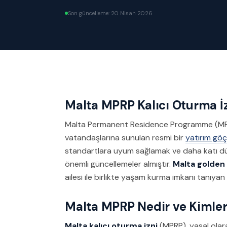
Son güncelleme:
20 Nisan 2026
Malta MPRP Kalıcı Oturma İ
Malta Permanent Residence Programme (M
vatandaşlarına sunulan resmi bir
yatırım göç
standartlara uyum sağlamak ve daha katı düz
önemli güncellemeler almıştır.
Malta golden 
ailesi ile birlikte yaşam kurma imkanı tanıyan b
Malta MPRP Nedir ve Kimler
Malta kalıcı oturma izni
(MPRP), yasal olara