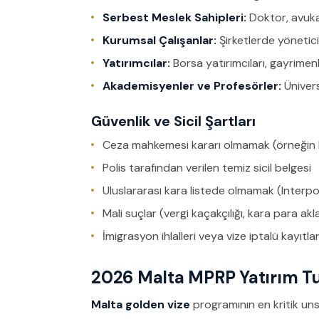
Serbest Meslek Sahipleri:
Doktor, avuka
Kurumsal Çalışanlar:
Şirketlerde yönetic
Yatırımcılar:
Borsa yatırımcıları, gayrimenk
Akademisyenler ve Profesörler:
Ünivers
Güvenlik ve Sicil Şartları
Ceza mahkemesi kararı olmamak (örneğin hırs
Polis tarafından verilen temiz sicil belgesi
Uluslararası kara listede olmamak (Interpol
Mali suçlar (vergi kaçakçılığı, kara para a
İmigrasyon ihlalleri veya vize iptalü kayıt
2026 Malta MPRP Yatırım Tut
Malta golden vize
programının en kritik unsu