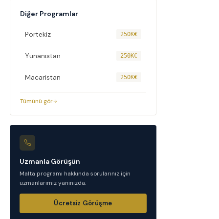
Diğer Programlar
Portekiz
250K€
Yunanistan
250K€
Macaristan
250K€
Tümünü gör
Uzmanla Görüşün
Malta
programı hakkında sorularınız için
uzmanlarımız yanınızda.
Ücretsiz Görüşme