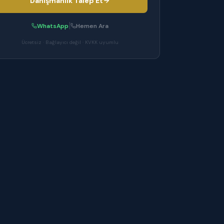
Danışmanlık Talep Et
|
WhatsApp
Hemen Ara
Ücretsiz · Bağlayıcı değil · KVKK uyumlu