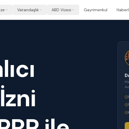
ize
Vatandaşlık
ABD Vizesi
Gayrimenkul
Haberl
lıcı
D
Ma
İzni
Av
PRP ile