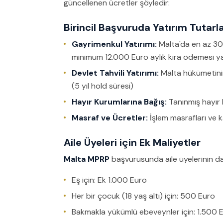
güncellenen ücretler şöyledir:
Birincil Başvuruda Yatırım Tutarla
Gayrimenkul Yatırımı:
Malta'da en az 30
minimum 12.000 Euro aylık kira ödemesi y
Devlet Tahvili Yatırımı:
Malta hükümetinin
(5 yıl hold süresi)
Hayır Kurumlarına Bağış:
Tanınmış hayır 
Masraf ve Ücretler:
İşlem masrafları ve 
Aile Üyeleri için Ek Maliyetler
Malta MPRP
başvurusunda aile üyelerinin dah
Eş için: Ek 1.000 Euro
Her bir çocuk (18 yaş altı) için: 500 Euro
Bakmakla yükümlü ebeveynler için: 1.500 E