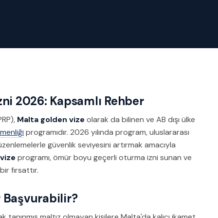
zni 2026: Kapsamlı Rehber
PRP),
Malta golden vize
olarak da bilinen ve AB dışı ülke
menliği
programıdır. 2026 yılında program, uluslararası
enlemelerle güvenlik seviyesini artırmak amacıyla
vize
programı, ömür boyu geçerli oturma izni sunan ve
ir fırsattır.
 Başvurabilir?
k tanınmış maltız olmayan kişilere Malta'da kalıcı ikamet