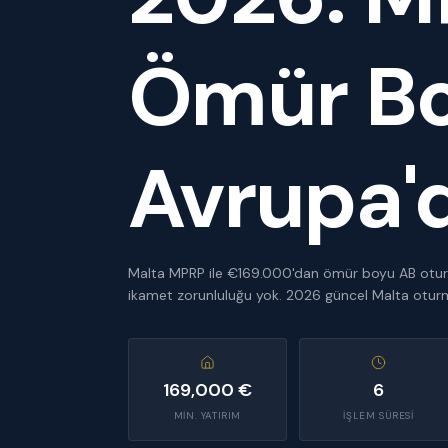
Ömür B
Avrupa'
Malta MPRP ile €169.000'dan ömür boyu AB oturma iz
ikamet zorunluluğu yok. 2026 güncel Malta oturma
169,000 €
6
MIN. YATIRIM
İŞLEM SÜRESI