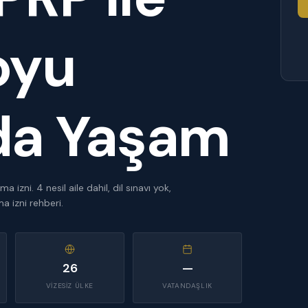
oyu
da Yaşam
ni. 4 nesil aile dahil, dil sınavı yok,
 izni rehberi.
26
—
VIZESIZ ÜLKE
VATANDAŞLIK