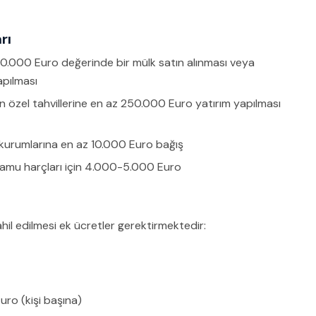
rı
0.000 Euro değerinde bir mülk satın alınması veya
apılması
 özel tahvillerine en az 250.000 Euro yatırım yapılması
kurumlarına en az 10.000 Euro bağış
kamu harçları için 4.000-5.000 Euro
il edilmesi ek ücretler gerektirmektedir:
uro (kişi başına)