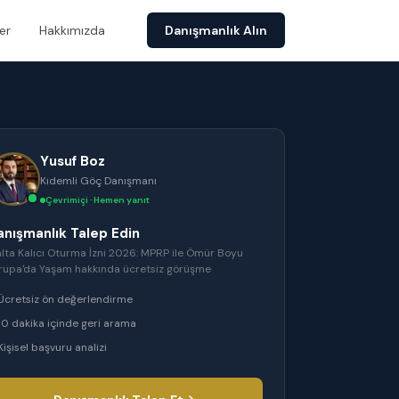
er
Hakkımızda
Danışmanlık Alın
Yusuf Boz
Kıdemli Göç Danışmanı
Çevrimiçi · Hemen yanıt
anışmanlık Talep Edin
lta Kalıcı Oturma İzni 2026: MPRP ile Ömür Boyu
rupa'da Yaşam
hakkında ücretsiz görüşme
Ücretsiz ön değerlendirme
10 dakika içinde geri arama
Kişisel başvuru analizi