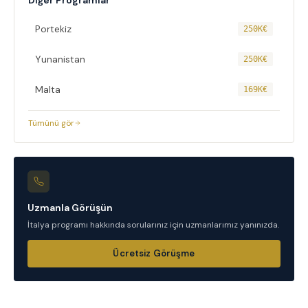
Portekiz
250K€
Yunanistan
250K€
Malta
169K€
Tümünü gör
Uzmanla Görüşün
İtalya
programı hakkında sorularınız için uzmanlarımız yanınızda.
Ücretsiz Görüşme