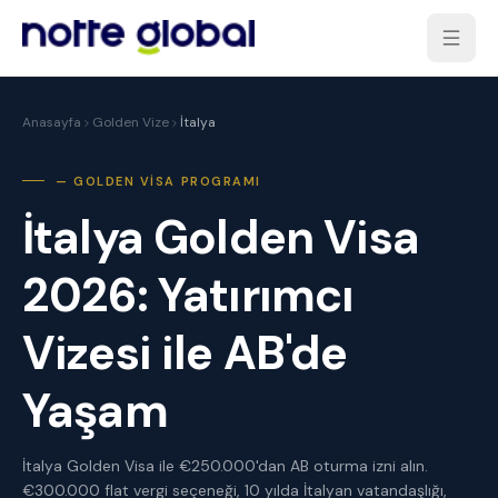
Anasayfa
Golden Vize
İtalya
— GOLDEN VISA PROGRAMI
İtalya Golden Visa
2026: Yatırımcı
Vizesi ile AB'de
Yaşam
İtalya Golden Visa ile €250.000'dan AB oturma izni alın.
€300.000 flat vergi seçeneği, 10 yılda İtalyan vatandaşlığı,