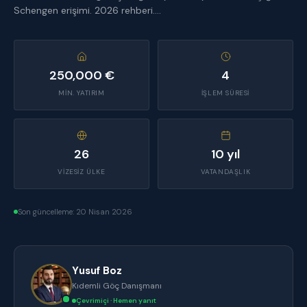
Schengen erişimi. 2026 rehberi....
250,000 €
4
MIN. YATIRIM
İŞLEM SÜRESI
26
10 yıl
VIZESIZ ÜLKE
VATANDAŞLIK
Son güncelleme:
20 Nisan 2026
Yusuf Boz
Kıdemli Göç Danışmanı
Çevrimiçi · Hemen yanıt