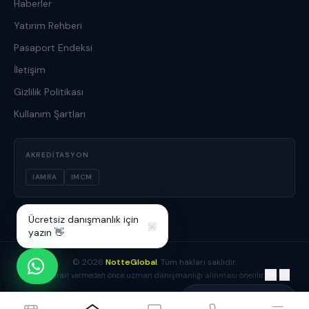
Haberler
Yatırım Rehberi
Pasaport Endeksi
İletişim
Gizlilik Politikası
Kullanım Şartları
AKREDITASYON
IAMRA
IMCM
Ücretsiz danışmanlık için
yazın 👋
©
2026
NotteGlobal
. Tüm hakları saklıdır.
TR
/
EN
Yatırım kararı vermeden önce uzman danışmanlığı alınması önerilir.
Yusuf Boz
Danışmanınız çevrimiçi