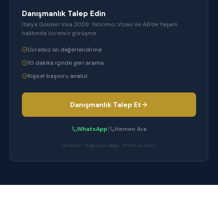
Danışmanlık Talep Edin
İtalya Golden Visa 2026: Yatırımcı Vizesi ile AB'de Yaşam
hakkında ücretsiz görüşme
Ücretsiz ön değerlendirme
10 dakika içinde geri arama
Kişisel başvuru analizi
Danışmanlık Talep Et
|
WhatsApp
Hemen Ara
Ücretsiz · Bağlayıcı değil · KVKK uyumlu