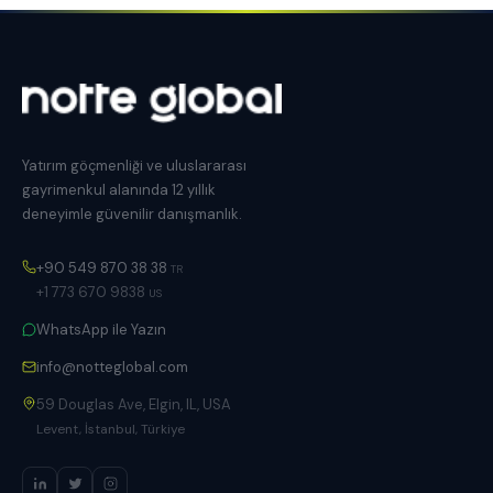
Yatırım göçmenliği ve uluslararası
gayrimenkul alanında 12 yıllık
deneyimle güvenilir danışmanlık.
+90 549 870 38 38
TR
+1 773 670 9838
US
WhatsApp ile Yazın
info@notteglobal.com
59 Douglas Ave, Elgin, IL, USA
Levent, İstanbul, Türkiye