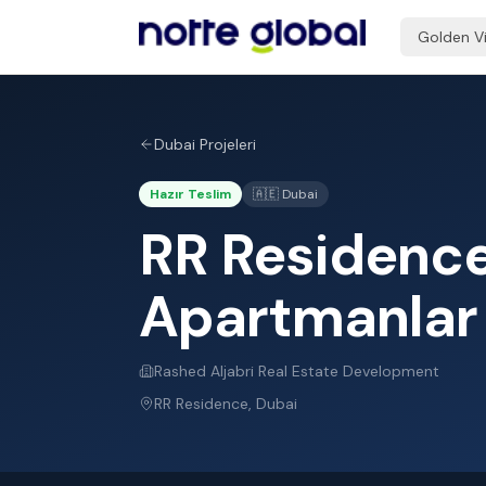
Golden V
Dubai Projeleri
Hazır Teslim
🇦🇪
Dubai
RR Residence
Apartmanlar
Rashed Aljabri Real Estate Development
RR Residence
,
Dubai