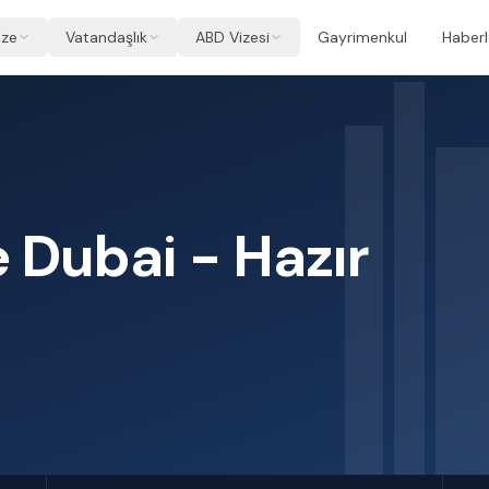
ize
Vatandaşlık
ABD Vizesi
Gayrimenkul
Haberl
 Dubai - Hazır