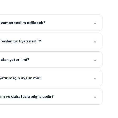
⌄
 zaman teslim edilecek?
⌄
başlangıç fiyatı nedir?
⌄
 alan yeterli mi?
⌄
yatırım için uygun mu?
⌄
rim ve daha fazla bilgi alabilir?