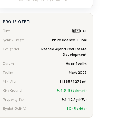
PROJE ÖZETI
Ülke
🇦🇪 UAE
Şehir / Bölge
RR Residence, Dubai
Geliştirici
Rashed Aljabri Real Estate
Development
Durum
Hazır Teslim
Teslim
Mart 2025
Min. Alan
31.86574272 m²
Kira Getirisi
%4.5–8 (tahmini)
Property Tax
%1–1.2 / yıl (FL)
Eyalet Gelir V.
$0 (Florida)