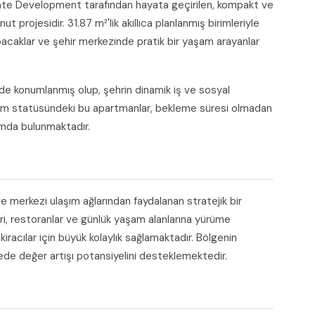
tate Development tarafından hayata geçirilen, kompakt ve
t projesidir. 31.87 m²'lik akıllıca planlanmış birimleriyle
apacaklar ve şehir merkezinde pratik bir yaşam arayanlar
inde konumlanmış olup, şehrin dinamik iş ve sosyal
slim statüsündeki bu apartmanlar, bekleme süresi olmadan
umda bulunmaktadır.
e merkezi ulaşım ağlarından faydalanan stratejik bir
ri, restoranlar ve günlük yaşam alanlarına yürüme
acılar için büyük kolaylık sağlamaktadır. Bölgenin
de değer artışı potansiyelini desteklemektedir.