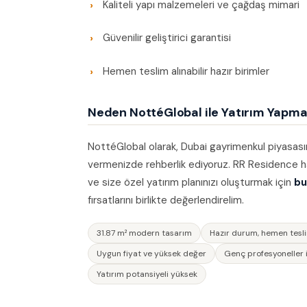
Kaliteli yapı malzemeleri ve çağdaş mimari
Güvenilir geliştirici garantisi
Hemen teslim alınabilir hazır birimler
Neden NottéGlobal ile Yatırım Yapmal
NottéGlobal olarak, Dubai gayrimenkul piyasasın
vermenizde rehberlik ediyoruz. RR Residence ha
ve size özel yatırım planınızı oluşturmak için
bu
fırsatlarını birlikte değerlendirelim.
31.87 m² modern tasarım
Hazır durum, hemen tesl
Uygun fiyat ve yüksek değer
Genç profesyoneller i
Yatırım potansiyeli yüksek