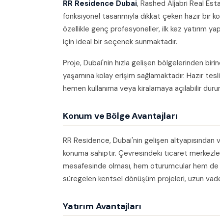
RR Residence Dubai
, Rashed Aljabri Real Es
fonksiyonel tasarımıyla dikkat çeken hazır bir konu
özellikle genç profesyoneller, ilk kez yatırım y
için ideal bir seçenek sunmaktadır.
Proje, Dubai'nin hızla gelişen bölgelerinden bir
yaşamına kolay erişim sağlamaktadır. Hazır te
hemen kullanıma veya kiralamaya açılabilir dur
Konum ve Bölge Avantajları
RR Residence, Dubai'nin gelişen altyapısından v
konuma sahiptir. Çevresindeki ticaret merkezle
mesafesinde olması, hem oturumcular hem de kir
süregelen kentsel dönüşüm projeleri, uzun vade
Yatırım Avantajları