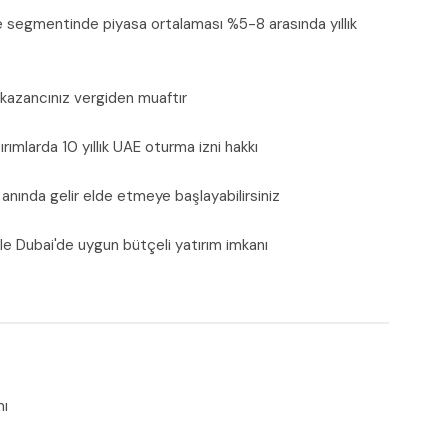
 segmentinde piyasa ortalaması %5-8 arasında yıllık
 kazancınız vergiden muaftır
rımlarda 10 yıllık UAE oturma izni hakkı
anında gelir elde etmeye başlayabilirsiniz
e Dubai'de uygun bütçeli yatırım imkanı
mı