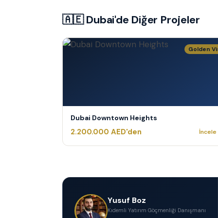
🇦🇪 Dubai
'de Diğer Projeler
Golden Vi
Dubai Downtown Heights
2.200.000 AED'den
İncele
Yusuf Boz
Kıdemli Yatırım Göçmenliği Danışmanı