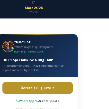
Mart 2025
TESLIM
Yusuf Boz
Yatırım Göçmenliği Danışmanı
Çevrimiçi · Hemen yanıt
Bu Proje Hakkında Bilgi Alın
RR Residence Dubai - Hazır Apartmanlar
için
kişisel analiz ve fiyat teklifi
Ücretsiz Bilgi İste
|
|
WhatsApp
Ara
E-posta
Ücretsiz · Bağlayıcı değil · Hızlı yanıt