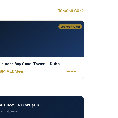
Tümünü Gör
Golden Visa
usiness Bay Canal Tower — Dubai
.8M AED'den
İncele →
uf Boz ile Görüşün
tsiz öğrenin.