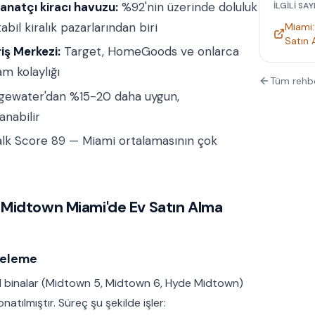
anatçı kiracı havuzu:
%92'nin üzerinde doluluk
İLGILI SAY
abil kiralık pazarlarından biri
Miami
Satın 
iş Merkezi:
Target, HomeGoods ve onlarca
am kolaylığı
Tüm rehb
ewater'dan %15-20 daha uygun,
nabilir
k Score 89 — Miami ortalamasının çok
Midtown Miami'de Ev Satın Alma
nceleme
il binalar (Midtown 5, Midtown 6, Hyde Midtown)
natılmıştır. Süreç şu şekilde işler: