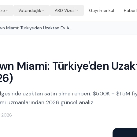
ize
Vatandaşlık
ABD Vizesi
Gayrimenkul
Haberl
Miami Midtown Miami: Türkiye'den Uzaktan Ev Alma Rehberi (2026)
wn Miami: Türkiye'den Uzak
26)
esinde uzaktan satın alma rehberi: $500K – $1.5M fiya
iami uzmanlarından 2026 güncel analiz.
n 2026