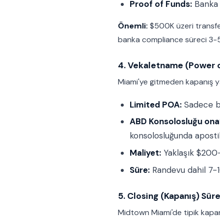
Proof of Funds:
Banka h
Önemli:
$500K üzeri transferl
banka compliance süreci 3-5 
4. Vekaletname (Power o
Miami'ye gitmeden kapanış y
Limited POA:
Sadece bu 
ABD Konsolosluğu onay
konsolosluğunda aposti
Maliyet:
Yaklaşık $200-
Süre:
Randevu dahil 7-
5. Closing (Kapanış) Sür
Midtown Miami'de tipik kapan