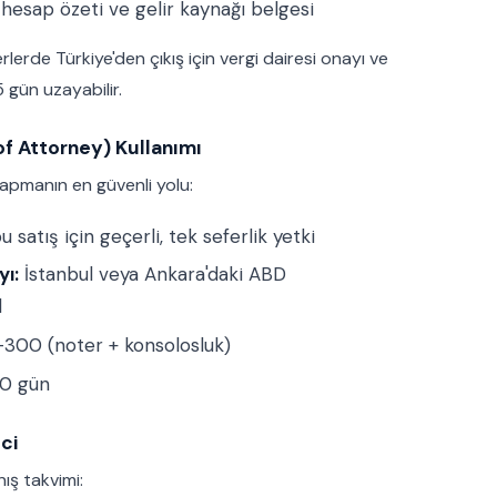
esap özeti ve gelir kaynağı belgesi
erde Türkiye'den çıkış için vergi dairesi onayı ve
gün uzayabilir.
f Attorney) Kullanımı
apmanın en güvenli yolu:
satış için geçerli, tek seferlik yetki
ı:
İstanbul veya Ankara'daki ABD
l
300 (noter + konsolosluk)
10 gün
eci
ış takvimi: