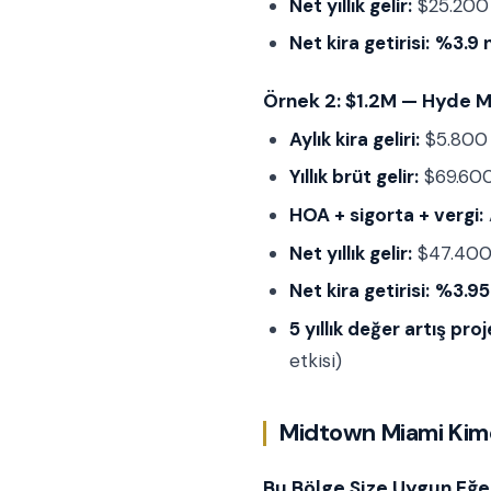
Net yıllık gelir:
$25.200
Net kira getirisi:
%3.9 n
Örnek 2: $1.2M — Hyde M
Aylık kira geliri:
$5.800
Yıllık brüt gelir:
$69.60
HOA + sigorta + vergi:
Net yıllık gelir:
$47.40
Net kira getirisi:
%3.95
5 yıllık değer artış pro
etkisi)
Midtown Miami Kim
Bu Bölge Size Uygun Eğe