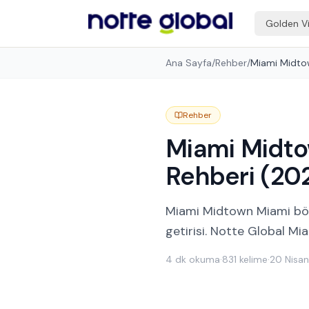
Golden V
Ana Sayfa
/
Rehber
/
Rehber
Miami Midto
Rehberi (20
Miami Midtown Miami bölg
getirisi. Notte Global M
4
dk okuma
·
831
kelime
·
20 Nisa