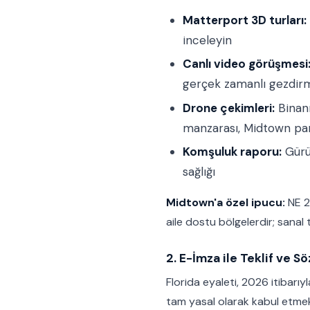
Matterport 3D turları:
inceleyin
Canlı video görüşmesi
gerçek zamanlı gezdir
Drone çekimleri:
Binanı
manzarası, Midtown par
Komşuluk raporu:
Gürül
sağlığı
Midtown'a özel ipucu:
NE 2
aile dostu bölgelerdir; sanal 
2. E-İmza ile Teklif ve S
Florida eyaleti, 2026 itibarı
tam yasal olarak kabul etmek