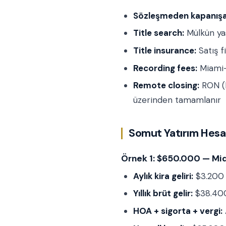
Sözleşmeden kapanışa
Title search:
Mülkün yas
Title insurance:
Satış f
Recording fees:
Miami
Remote closing:
RON (R
üzerinden tamamlanır
Somut Yatırım Hesab
Örnek 1: $650.000 — Mid
Aylık kira geliri:
$3.200 
Yıllık brüt gelir:
$38.40
HOA + sigorta + vergi: