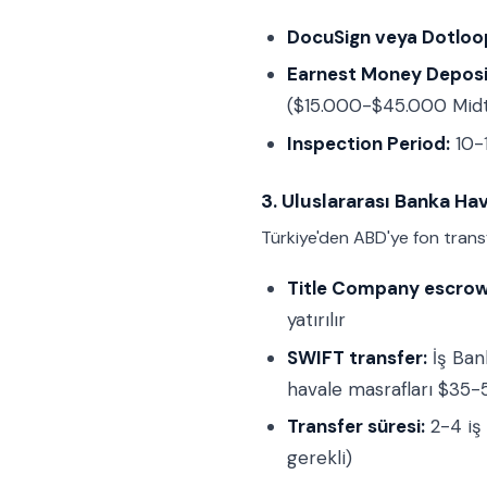
DocuSign veya Dotloo
Earnest Money Deposi
($15.000-$45.000 Midt
Inspection Period:
10-1
3. Uluslararası Banka Hav
Türkiye'den ABD'ye fon transfe
Title Company escrow
yatırılır
SWIFT transfer:
İş Bank
havale masrafları $35-
Transfer süresi:
2-4 iş
gerekli)