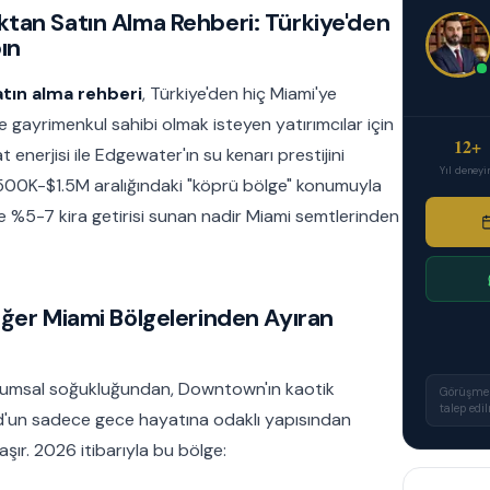
tan Satın Alma Rehberi: Türkiye'den
ın
tın alma rehberi
, Türkiye'den hiç Miami'ye
gayrimenkul sahibi olmak isteyen yatırımcılar için
12+
enerjisi ile Edgewater'ın su kenarı prestijini
Yıl deney
500K-$1.5M aralığındaki "köprü bölge" konumuyla
 de %5-7 kira getirisi sunan nadir Miami semtlerinden
iğer Miami Bölgelerinden Ayıran
kurumsal soğukluğundan, Downtown'ın kaotik
Görüşmele
talep edi
un sadece gece hayatına odaklı yapısından
şır. 2026 itibarıyla bu bölge: