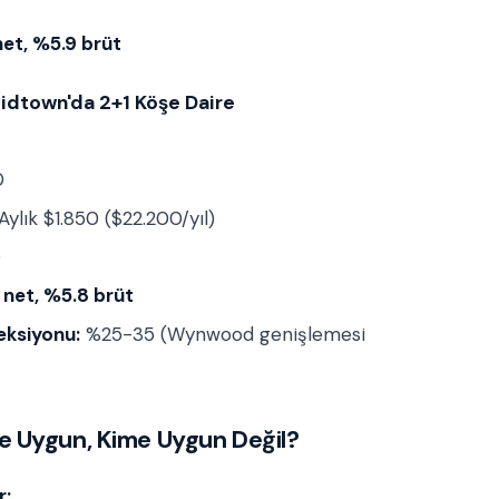
et, %5.9 brüt
idtown'da 2+1 Köşe Daire
0
Aylık $1.850 ($22.200/yıl)
0
 net, %5.8 brüt
jeksiyonu:
%25-35 (Wynwood genişlemesi
e Uygun, Kime Uygun Değil?
r: