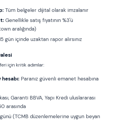
p:
Tüm belgeler dijital olarak imzalanır
t:
Genellikle satış fiyatının %3'ü
own aralığında)
5 gün içinde uzaktan rapor alırsınız
alesi
ri için kritik adımlar:
 hesabı:
Paranız güvenli emanet hesabına
ası, Garanti BBVA, Yapı Kredi uluslararası
50 arasında
 günü (TCMB düzenlemelerine uygun beyan