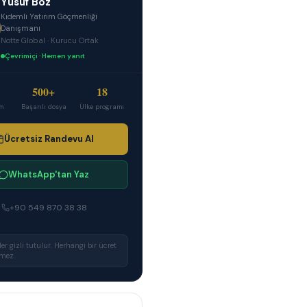
Yusuf Boz
Kıdemli Yatırım Göçmenliği
Danışmanı
Notte Global · Kurucu Ortak
Çevrimiçi · Hemen yanıt
500+
18
im
Başarılı dosya
Ülke programı
Ücretsiz Randevu Al
WhatsApp'tan Yaz
+90 549 870 38 38
r gizli tutulur. Herhangi bir ücret
lmez.