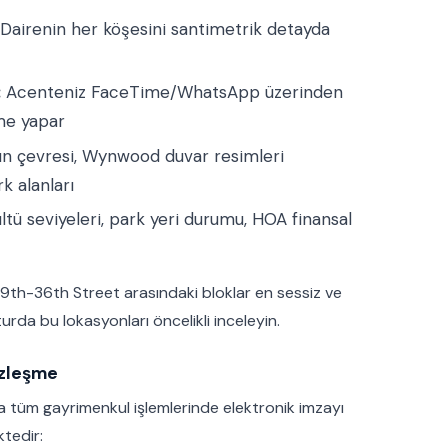
Dairenin her köşesini santimetrik detayda
:
Acenteniz FaceTime/WhatsApp üzerinden
me yapar
n çevresi, Wynwood duvar resimleri
k alanları
tü seviyeleri, park yeri durumu, HOA finansal
9th-36th Street arasındaki bloklar en sessiz ve
turda bu lokasyonları öncelikli inceleyin.
özleşme
yla tüm gayrimenkul işlemlerinde elektronik imzayı
tedir: