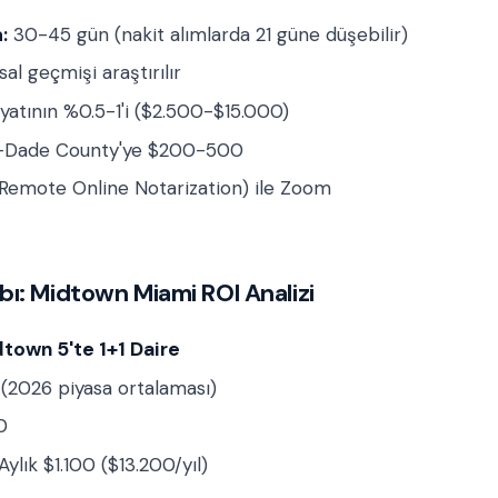
:
30-45 gün (nakit alımlarda 21 güne düşebilir)
al geçmişi araştırılır
iyatının %0.5-1'i ($2.500-$15.000)
-Dade County'ye $200-500
emote Online Notarization) ile Zoom
ı: Midtown Miami ROI Analizi
town 5'te 1+1 Daire
(2026 piyasa ortalaması)
0
Aylık $1.100 ($13.200/yıl)