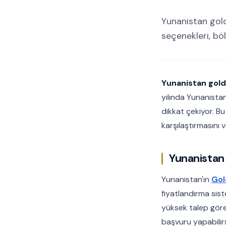
Yunanistan gold
seçenekleri, böl
Yunanistan golde
yılında Yunanistan
dikkat çekiyor. Bu
karşılaştırmasını
Yunanistan 
Yunanistan'ın
Gol
fiyatlandırma sist
yüksek talep gören
başvuru yapabilirs