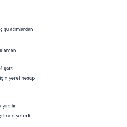
eç şu adımlardan
zalaman
M şart.
için yerel hesap
yapılır.
gitmen yeterli.