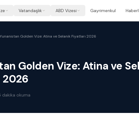
ize
Vatandaşlık
ABD Vizesi
Gayrimenkul
Haberl
Yunanistan Golden Vize: Atina ve Selanik Fiyatları 2026
tan Golden Vize: Atina ve Se
ı 2026
5
dakika okuma