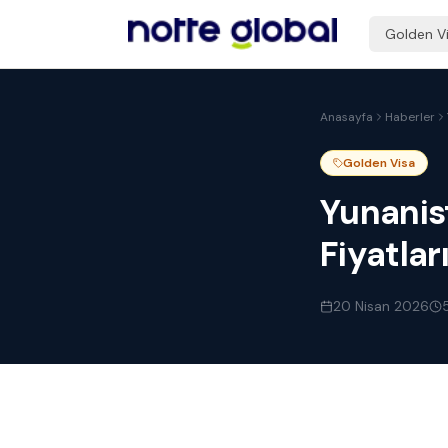
Golden V
Anasayfa
Haberler
Golden Visa
Yunanis
Fiyatlar
20 Nisan 2026