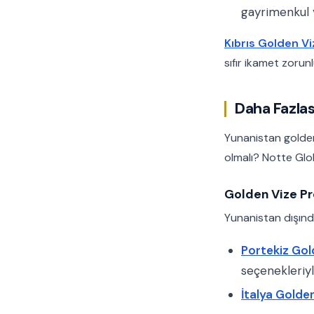
gayrimenkul y
Kıbrıs Golden Vi
sıfır ikamet zoru
Daha Fazlas
Yunanistan golden 
olmalı? Notte Glo
Golden Vize Pr
Yunanistan dışında
Portekiz Gol
seçenekleriyl
İtalya Golde