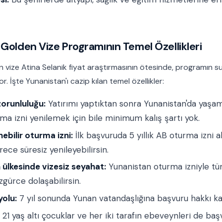
Golden Vize Programının Temel Özellikleri
 vize Atina Selanik fiyat araştırmasının ötesinde, programın s
r. İşte Yunanistan'ı cazip kılan temel özellikler:
zorunluluğu:
Yatırımı yaptıktan sonra Yunanistan'da yaşa
rma izni yenilemek için bile minimum kalış şartı yok.
enebilir oturma izni:
İlk başvuruda 5 yıllık AB oturma izni al
ece süresiz yenileyebilirsin.
ülkesinde vizesiz seyahat:
Yunanistan oturma izniyle 
gürce dolaşabilirsin.
yolu:
7 yıl sonunda Yunan vatandaşlığına başvuru hakkı ka
 21 yaş altı çocuklar ve her iki tarafın ebeveynleri de baş