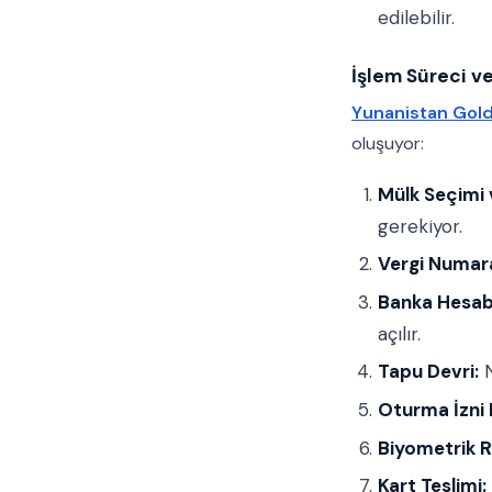
edilebilir.
İşlem Süreci v
Yunanistan Gold
oluşuyor:
Mülk Seçimi 
gerekiyor.
Vergi Numara
Banka Hesabı 
açılır.
Tapu Devri:
N
Oturma İzni
Biyometrik 
Kart Teslimi: