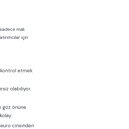
 sadece mali
tırımcılar için
ü kontrol etmek
iz olabiliyor.
rı göz önüne
kolay.
 euro cinsinden