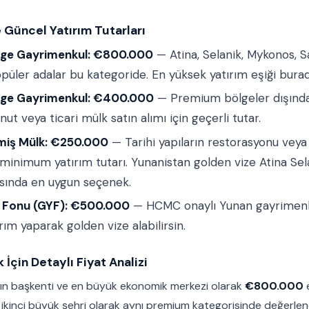
 Güncel Yatırım Tutarları
ge Gayrimenkul: €800.000
— Atina, Selanik, Mykonos, S
püler adalar bu kategoride. En yüksek yatırım eşiği burad
lge Gayrimenkul: €400.000
— Premium bölgeler dışınd
ut veya ticari mülk satın alımı için geçerli tutar.
lmiş Mülk: €250.000
— Tarihi yapıların restorasyonu veya
n minimum yatırım tutarı. Yunanistan golden vize Atina Sela
asında en uygun seçenek.
 Fonu (GYF): €500.000
— HCMC onaylı Yunan gayrimenk
ırım yaparak golden vize alabilirsin.
 İçin Detaylı Fiyat Analizi
'ın başkenti ve en büyük ekonomik merkezi olarak
€800.000
e
 ikinci büyük şehri olarak aynı premium kategorisinde değerlendir