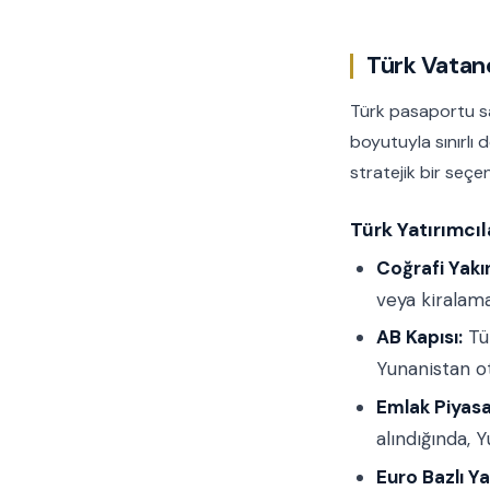
Türk Vatand
Türk pasaportu sah
boyutuyla sınırlı d
stratejik bir seçen
Türk Yatırımcıl
Coğrafi Yakın
veya kiralama
AB Kapısı:
Tür
Yunanistan ot
Emlak Piyasas
alındığında, 
Euro Bazlı Ya