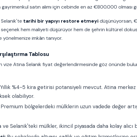
gayrimenkul satın alımı için cebinde en az €800.000 olması ge
 Selanik'te
tarihi bir yapıyı restore etmeyi
düşünüyorsan, €
Bu seçenek hem maliyeti düşürüyor hem de şehrin kültürel doku
e yönelmenize imkân tanıyor.
rşılaştırma Tablosu
n vize Atina Selanik fiyat değerlendirmesinde göz önünde bu
Yıllık %4-5 kira getirisi potansiyeli mevcut. Atina merke
sek olabiliyor.
Premium bölgelerdeki mülklerin uzun vadede değer artışı 
 ve Selanik'teki mülkler, ikincil piyasada daha kolay alıcı 
si:
Bu şehirlerde altyapı, sağlık ve eğitim hizmetlerine e