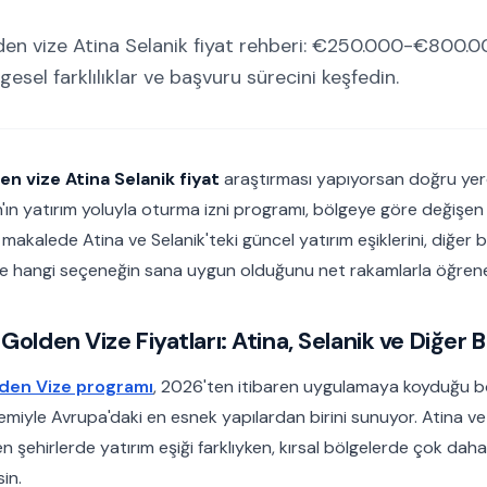
en vize Atina Selanik fiyat rehberi: €250.000-€800.00
gesel farklılıklar ve başvuru sürecini keşfedin.
n vize Atina Selanik fiyat
araştırması yapıyorsan doğru yer
'ın yatırım yoluyla oturma izni programı, bölgeye göre değişen f
 makalede Atina ve Selanik'teki güncel yatırım eşiklerini, diğer b
 ve hangi seçeneğin sana uygun olduğunu net rakamlarla öğren
Golden Vize Fiyatları: Atina, Selanik ve Diğer B
den Vize programı
, 2026'ten itibaren uygulamaya koyduğu b
emiyle Avrupa'daki en esnek yapılardan birini sunuyor. Atina ve 
 şehirlerde yatırım eşiği farklıyken, kırsal bölgelerde çok daha
in.