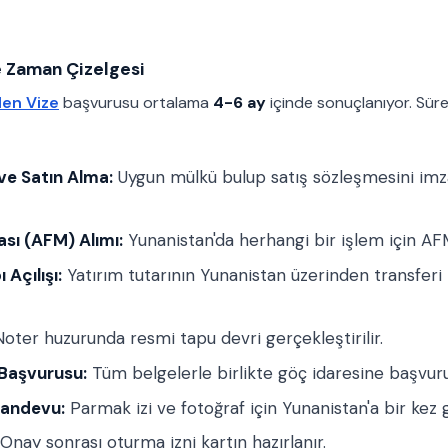
e Zaman Çizelgesi
en Vize
başvurusu ortalama
4-6 ay
içinde sonuçlanıyor. Sür
ve Satın Alma:
Uygun mülkü bulup satış sözleşmesini im
sı (AFM) Alımı:
Yunanistan'da herhangi bir işlem için AF
Açılışı:
Yatırım tutarının Yunanistan üzerinden transferi 
oter huzurunda resmi tapu devri gerçekleştirilir.
 Başvurusu:
Tüm belgelerle birlikte göç idaresine başvuru 
Randevu:
Parmak izi ve fotoğraf için Yunanistan'a bir kez 
Onay sonrası oturma izni kartın hazırlanır.