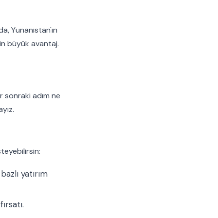
ında, Yunanistan'ın
in büyük avantaj.
ir sonraki adım ne
yız.
eyebilirsin:
bazlı yatırım
rsatı.