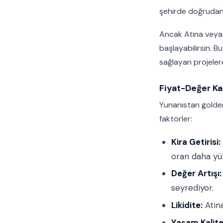
şehirde doğrudan 
Ancak Atina veya
başlayabilirsin. 
sağlayan projeler
Fiyat-Değer Ka
Yunanistan golde
faktörler:
Kira Getirisi:
oran daha yük
Değer Artışı:
seyrediyor.
Likidite:
Atina
Yaşam Kalite