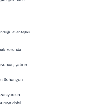
unduğu avantajları
mak zorunda
ıyorsun, yatırımı
tüm Schengen
zanıyorsun.
vuruya dahil