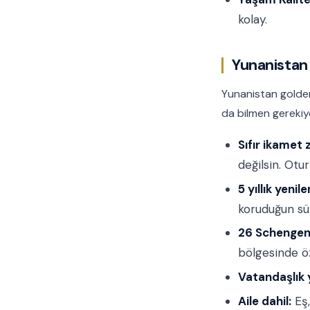
kolay.
Yunanistan 
Yunanistan golden
da bilmen gerekiyo
Sıfır ikamet 
değilsin. Otu
5 yıllık yenil
koruduğun sür
26 Schengen 
bölgesinde öz
Vatandaşlık 
Aile dahil:
Eş,