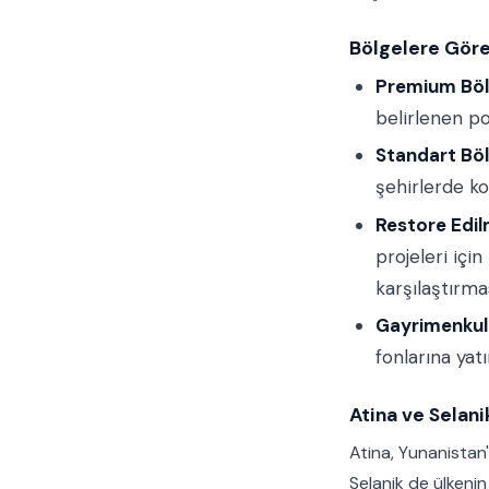
Bölgelere Göre
Premium Böl
belirlenen po
Standart Bö
şehirlerde kon
Restore Edi
projeleri içi
karşılaştırm
Gayrimenkul
fonlarına yat
Atina ve Selanik
Atina, Yunanistan
Selanik de ülkenin