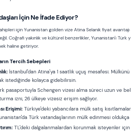
aşları İçin Ne İfade Ediyor?
ipleri için Yunanistan golden vize Atina Selanik fiyat avantajı
eğil. Coğrafi yakınlık ve kültürel benzerlikler, Yunanistan'ı Türk ya
ek haline getiriyor.
arın Tercih Sebepleri
lık:
İstanbul'dan Atina'ya 1 saatlik uçuş mesafesi. Mülkün
k istediğinde kolayca gidebilirsin.
k pasaportuyla Schengen vizesi alma süreci uzun ve belirs
urma izni, 26 ülkeye vizesiz erişim sağlıyor.
ı Erişimi:
Türkiye'deki yabancılara mülk satış kısıtlamala
Yunanistan'da Türk vatandaşlarının mülk edinmesi oldukça 
tırım:
TL'deki dalgalanmalardan korunmak isteyenler için