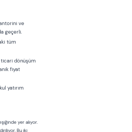
antorini ve
a geçerli.
aki tüm
 ticari dönüşüm
nik fiyat
ul yatırım
şiğinde yer alıyor.
iliyor. Bu iki