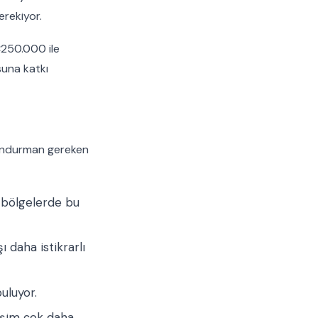
rekiyor.
250.000 ile
suna katkı
lundurman gereken
z bölgelerde bu
daha istikrarlı
buluyor.
rişim çok daha