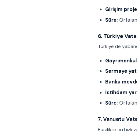
Girişim proje
Süre:
Ortala
6. Türkiye Vat
Türkiye de yabanc
Gayrimenkul
Sermaye yatı
Banka mevdu
İstihdam ya
Süre:
Ortala
7. Vanuatu Vat
Pasifik'in en hızlı