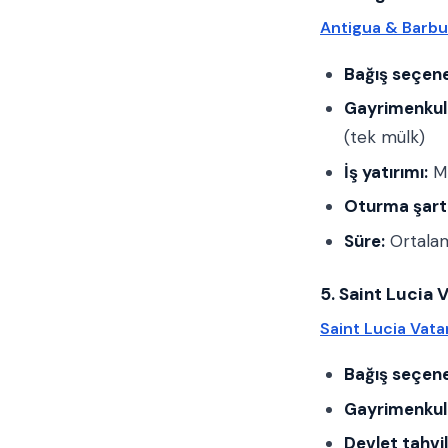
Antigua & Barbu
Bağış seçene
Gayrimenkul
(tek mülk)
İş yatırımı:
Mi
Oturma şartı
Süre:
Ortala
5. Saint Lucia 
Saint Lucia Vata
Bağış seçene
Gayrimenkul
Devlet tahvil