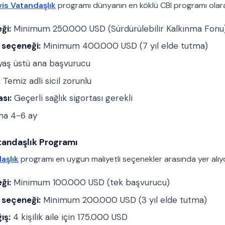
vis Vatandaşlık
programı dünyanın en köklü CBI programı olarak 
ği:
Minimum 250.000 USD (Sürdürülebilir Kalkınma Fonu
 seçeneği:
Minimum 400.000 USD (7 yıl elde tutma)
yaş üstü ana başvurucu
:
Temiz adli sicil zorunlu
ası:
Geçerli sağlık sigortası gerekli
ma 4-6 ay
tandaşlık Programı
aşlık
programı en uygun maliyetli seçenekler arasında yer alıyo
ği:
Minimum 100.000 USD (tek başvurucu)
 seçeneği:
Minimum 200.000 USD (3 yıl elde tutma)
ış:
4 kişilik aile için 175.000 USD