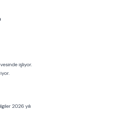
a
esinde işliyor.
iyor.
giler 2026 yılı