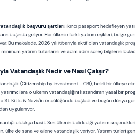
vatandaşlık başvuru şartları
, ikinci pasaport hedefleyen yatı
rın başında geliyor. Her ülkenin farklı yatırım eşikleri, belge ger
var. Bu makalede, 2026 yılı itibarıyla aktif olan vatandaşlık pro
, minimum yatırım tutarlarını ve adım adım süreç bilgilerini bula
yla Vatandaşlık Nedir ve Nasıl Çalışır?
tandaşlık (Citizenship by Investment - CBI), belirli bir ülkeye e
yatırımcılara o ülkenin vatandaşlığını kazandıran yasal bir pro
e St. Kitts & Nevis'in öncülüğünde başladı ve bugün dünya ge
dan uygulanıyor.
antığı oldukça basit: Sen ülkenin belirlediği yatırım seçenekleri
, ülke de sana ve ailene vatandaşlık veriyor. Yatırım türleri gene