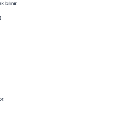
bilinir.
)
r.