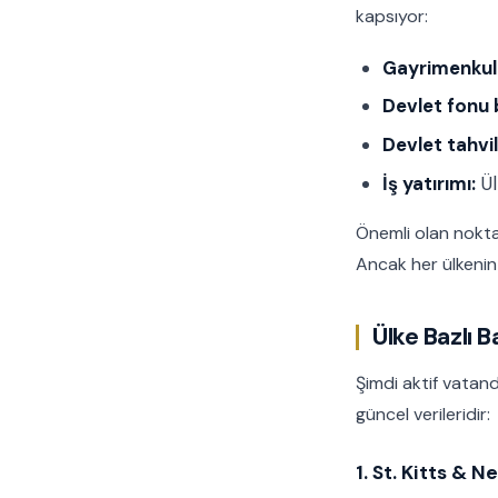
kapsıyor:
Gayrimenkul 
Devlet fonu b
Devlet tahvil
İş yatırımı:
Ül
Önemli olan nokta
Ancak her ülkeni
Ülke Bazlı 
Şimdi aktif vatand
güncel verileridir:
1. St. Kitts & 