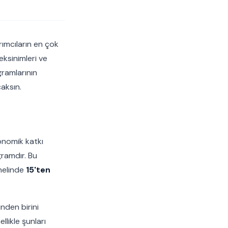
rımcıların en çok
eksinimleri ve
gramlarının
caksın.
konomik katkı
gramdır. Bu
nelinde
15'ten
nden birini
llikle şunları