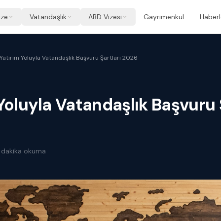
ize
Vatandaşlık
ABD Vizesi
Gayrimenkul
Haberl
Yatırım Yoluyla Vatandaşlık Başvuru Şartları 2026
Yoluyla Vatandaşlık Başvuru 
dakika okuma