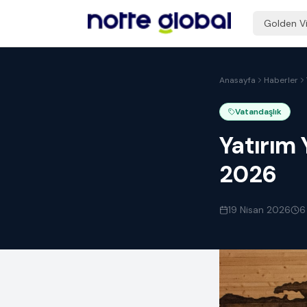
Golden V
Anasayfa
Haberler
Vatandaşlık
Yatırım 
2026
19 Nisan 2026
6