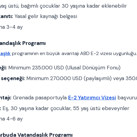
yaş üstü, bağımlı çocuklar 30 yaşına kadar eklenebilir
anıtı:
Yasal gelir kaynağı belgesi
ma 3-4 ay
andaşlık Programı
aşlık
programının en büyük avantajı ABD E-2 vizesi uygunluğu.
ği:
Minimum 235.000 USD (Ulusal Dönüşüm Fonu)
 seçeneği:
Minimum 270.000 USD (paylaşımlı) veya 350
tajı:
Grenada pasaportuyla
E-2 Yatırımcı Vizesi
başvurus
:
Eş, 30 yaşına kadar çocuklar, 55 yaş üstü ebeveynler
ma 4-6 ay
arbuda Vatandaşlık Programı