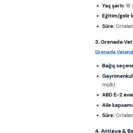
Yaş şartı:
18 
Eğitim/gelir k
Süre:
Ortala
3. Grenada Vat
Grenada Vatand
Bağış seçene
Gayrimenkul
mülk)
ABD E-2 avan
Aile kapsamı
Süre:
Ortala
4. Antigua & B