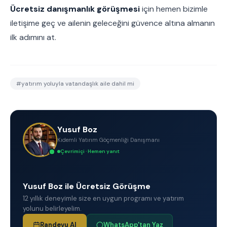
Ücretsiz danışmanlık görüşmesi
için hemen bizimle
iletişime geç ve ailenin geleceğini güvence altına almanın
ilk adımını at.
#
yatırım yoluyla vatandaşlık aile dahil mi
Yusuf Boz
Kıdemli Yatırım Göçmenliği Danışmanı
Çevrimiçi · Hemen yanıt
Yusuf Boz ile Ücretsiz Görüşme
12 yıllık deneyimle size en uygun programı ve yatırım
yolunu belirleyelim.
Randevu Al
WhatsApp'tan Yaz