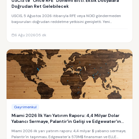
USCIS’te “Önce RFE” Dönemi Bitti: Eksik Dosyalara
Doğrudan Ret Gelebilecek
USCIS, 5 Ağustos 2026 itibarıyla RFE veya NOID göndermeden
başvuruları doğrudan reddetme yetkisini genişletti. Yeni
uygulamanın detayları.
6 Ağu 2026
5
dk
Gayrimenkul
Miami 2026 İlk Yarı Yatırım Raporu: 4,4 Milyar Dolar
Yabancı Sermaye, Palantir'in Gelişi ve Edgewater'ın
Yükselişi
Miami 2026 ilk yarı yatırım raporu: 4,4 milyar $ yabancı sermaye,
Palantir'in taşınması, Edgewater'a 573M$ finansman ve ELLE