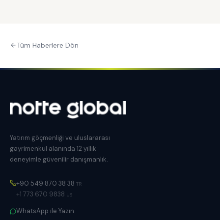
Tüm Haberlere Dön
Yatırım göçmenliği ve uluslararası
gayrimenkul alanında 12 yıllık
deneyimle güvenilir danışmanlık.
+90 549 870 38 38
TR
+1 773 670 9838
US
WhatsApp ile Yazın