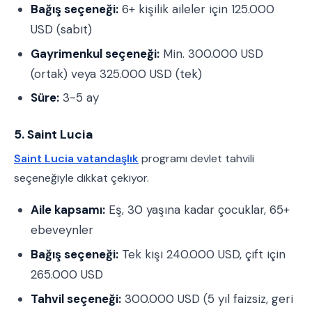
Bağış seçeneği:
6+ kişilik aileler için 125.000
USD (sabit)
Gayrimenkul seçeneği:
Min. 300.000 USD
(ortak) veya 325.000 USD (tek)
Süre:
3-5 ay
5. Saint Lucia
Saint Lucia vatandaşlık
programı devlet tahvili
seçeneğiyle dikkat çekiyor.
Aile kapsamı:
Eş, 30 yaşına kadar çocuklar, 65+
ebeveynler
Bağış seçeneği:
Tek kişi 240.000 USD, çift için
265.000 USD
Tahvil seçeneği:
300.000 USD (5 yıl faizsiz, geri