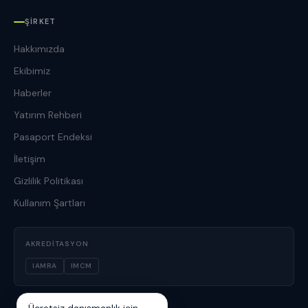
ŞIRKET
Hakkımızda
Ekibimiz
Haberler
Yatırım Rehberi
Pasaport Endeksi
İletişim
Gizlilik Politikası
Kullanım Şartları
AKREDITASYON
IAMRA
IMCM