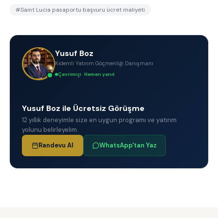
#
Saint Lucia pasaportu başvuru ücret maliyeti
Yusuf Boz
Kıdemli Yatırım Göçmenliği Danışmanı
Çevrimiçi · Hemen yanıt
Yusuf Boz ile Ücretsiz Görüşme
12 yıllık deneyimle size en uygun programı ve yatırım
yolunu belirleyelim.
Randevu Al
WhatsApp'tan Yaz