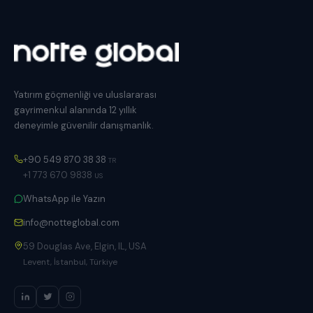
Yatırım göçmenliği ve uluslararası
gayrimenkul alanında 12 yıllık
deneyimle güvenilir danışmanlık.
+90 549 870 38 38
TR
+1 773 670 9838
US
WhatsApp ile Yazın
info@notteglobal.com
59 Douglas Ave, Elgin, IL, USA
Levent, İstanbul, Türkiye