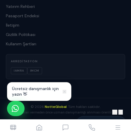
Yatırım Rehberi
Pasaport Endeksi
İletişim
Gizlilik Politikası
Kullanım Şartları
AKREDITASYON
IAMRA
IMCM
Ücretsiz danışmanlık için
yazın 👋
©
2026
NotteGlobal
. Tüm hakları saklıdır.
TR
/
EN
Yatırım kararı vermeden önce uzman danışmanlığı alınması önerilir.
Yusuf Boz
Danışmanınız çevrimiçi