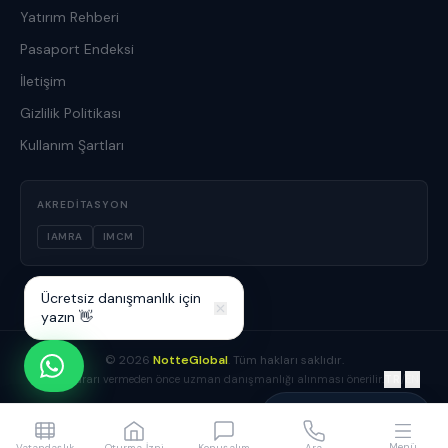
Yatırım Rehberi
Pasaport Endeksi
İletişim
Gizlilik Politikası
Kullanım Şartları
AKREDITASYON
IAMRA
IMCM
Ücretsiz danışmanlık için
yazın 👋
©
2026
NotteGlobal
. Tüm hakları saklıdır.
TR
/
EN
Yatırım kararı vermeden önce uzman danışmanlığı alınması önerilir.
Yusuf Boz
Danışmanınız çevrimiçi
Menü
Vatandaşlık
Oturma İzni
Konuşalım
Ara