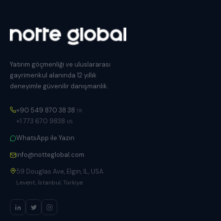
Yatırım göçmenliği ve uluslararası
gayrimenkul alanında 12 yıllık
deneyimle güvenilir danışmanlık.
+90 549 870 38 38
TR
+1 773 670 9838
US
WhatsApp ile Yazın
info@notteglobal.com
59 Douglas Ave, Elgin, IL, USA
Levent, İstanbul, Türkiye