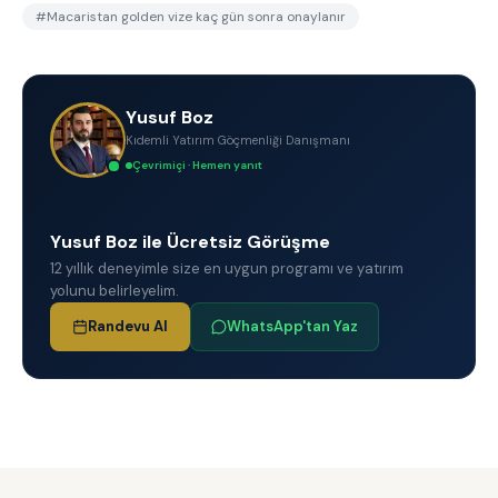
#
Macaristan golden vize kaç gün sonra onaylanır
Yusuf Boz
Kıdemli Yatırım Göçmenliği Danışmanı
Çevrimiçi · Hemen yanıt
Yusuf Boz ile Ücretsiz Görüşme
12 yıllık deneyimle size en uygun programı ve yatırım
yolunu belirleyelim.
Randevu Al
WhatsApp'tan Yaz