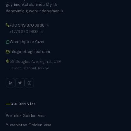
gayrimenkul alanında 12 yıllık
deneyimle güvenilir danışmanlık.
+90 549 870 38 38
TR
+1 773 670 9838
US
WhatsApp ile Yazın
info@notteglobal.com
59 Douglas Ave, Elgin, IL, USA
Levent, İstanbul, Türkiye
GOLDEN VIZE
Portekiz Golden Visa
Yunanistan Golden Visa