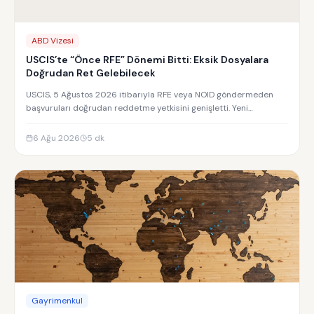
ABD Vizesi
USCIS’te “Önce RFE” Dönemi Bitti: Eksik Dosyalara
Doğrudan Ret Gelebilecek
USCIS, 5 Ağustos 2026 itibarıyla RFE veya NOID göndermeden
başvuruları doğrudan reddetme yetkisini genişletti. Yeni
uygulamanın detayları.
6 Ağu 2026
5
dk
Gayrimenkul