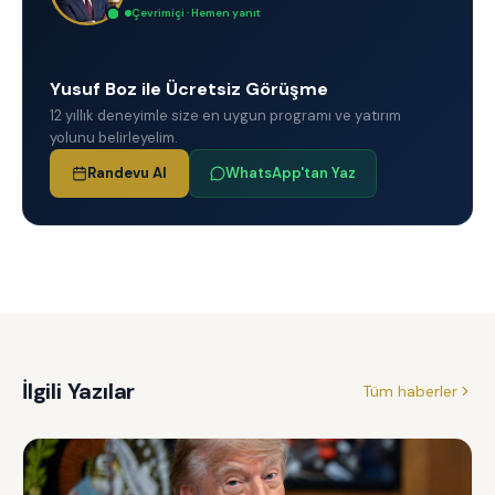
Çevrimiçi · Hemen yanıt
Yusuf Boz ile Ücretsiz Görüşme
12 yıllık deneyimle size en uygun programı ve yatırım
yolunu belirleyelim.
Randevu Al
WhatsApp'tan Yaz
İlgili Yazılar
Tüm haberler