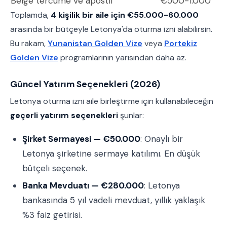
Belge tercüme ve apostil
€500-1.000
Toplamda,
4 kişilik bir aile için €55.000-60.000
arasında bir bütçeyle Letonya'da oturma izni alabilirsin.
Bu rakam,
Yunanistan Golden Vize
veya
Portekiz
Golden Vize
programlarının yarısından daha az.
Güncel Yatırım Seçenekleri (2026)
Letonya oturma izni aile birleştirme için kullanabileceğin
geçerli yatırım seçenekleri
şunlar:
Şirket Sermayesi — €50.000
: Onaylı bir
Letonya şirketine sermaye katılımı. En düşük
bütçeli seçenek.
Banka Mevduatı — €280.000
: Letonya
bankasında 5 yıl vadeli mevduat, yıllık yaklaşık
%3 faiz getirisi.