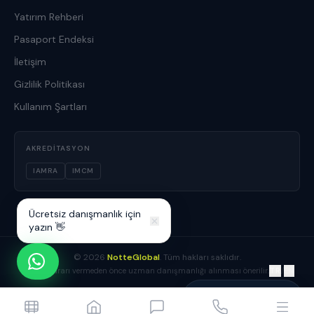
Yatırım Rehberi
Pasaport Endeksi
İletişim
Gizlilik Politikası
Kullanım Şartları
AKREDITASYON
IAMRA
IMCM
Ücretsiz danışmanlık için
yazın 👋
©
2026
NotteGlobal
. Tüm hakları saklıdır.
TR
/
EN
Yatırım kararı vermeden önce uzman danışmanlığı alınması önerilir.
Yusuf Boz
Danışmanınız çevrimiçi