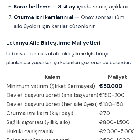
Karar bekleme
—
3-4 ay
içinde sonuç açıklanır
Oturma izni kartlarını al
— Onay sonrası tüm
aile üyeleri için kartlar düzenlenir
Letonya Aile Birleştirme Maliyetleri
Letonya oturma izni aile birleştirme için bütçe
planlaması yaparken şu kalemleri göz önünde bulundur:
Kalem
Maliyet
Minimum yatırım (Şirket Sermayesi)
€50.000
Devlet başvuru ücreti (ana başvuran)
€150-200
Devlet başvuru ücreti (her aile üyesi)
€100-150
Oturma izni kartı (kişi başı)
€70
Sağlık sigortası (yıllık, aile)
€800-1.500
Hukuki danışmanlık
€2.000-5.000