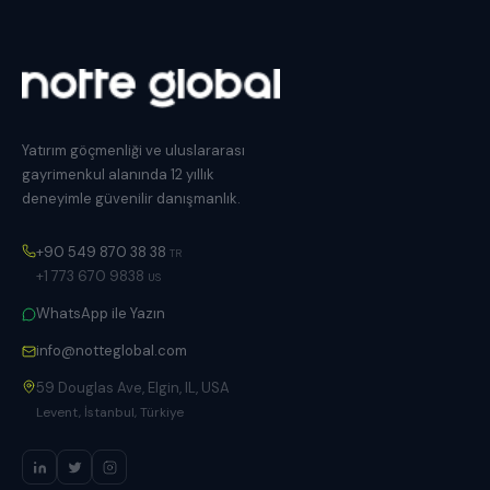
Yatırım göçmenliği ve uluslararası
gayrimenkul alanında 12 yıllık
deneyimle güvenilir danışmanlık.
+90 549 870 38 38
TR
+1 773 670 9838
US
WhatsApp ile Yazın
info@notteglobal.com
59 Douglas Ave, Elgin, IL, USA
Levent, İstanbul, Türkiye