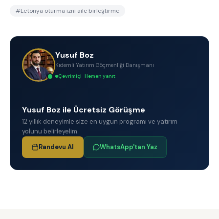
#
Letonya oturma izni aile birleştirme
Yusuf Boz
Kıdemli Yatırım Göçmenliği Danışmanı
Çevrimiçi · Hemen yanıt
Yusuf Boz ile Ücretsiz Görüşme
12 yıllık deneyimle size en uygun programı ve yatırım
yolunu belirleyelim.
Randevu Al
WhatsApp'tan Yaz