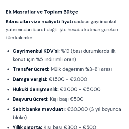
Ek Masraflar ve Toplam Bütçe
Kıbrıs altın vize maliyeti fiyatı
sadece gayrimenkul
yatırımından ibaret değil. İşte hesaba katman gereken
tüm kalemler:
Gayrimenkul KDV'si:
%19 (bazı durumlarda ilk
konut için %5 indirimli oran)
Transfer ücreti:
Mülk değerinin %3-8'i arası
Damga vergisi:
€1.500 - €2.000
Hukuki danışmanlık:
€3.000 - €5.000
Başvuru ücreti:
Kişi başı €500
Sabit banka mevduatı:
€30.000 (3 yıl boyunca
bloke)
Yıllık sigorta:
Kişi başı €300 - €500