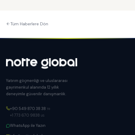
Tüm Haberlere Dön
Yatırım göçmenliği ve uluslararası
gayrimenkul alanında 12 yıllık
deneyimle güvenilir danışmanlık.
+90 549 870 38 38
TR
+1 773 670 9838
US
WhatsApp ile Yazın