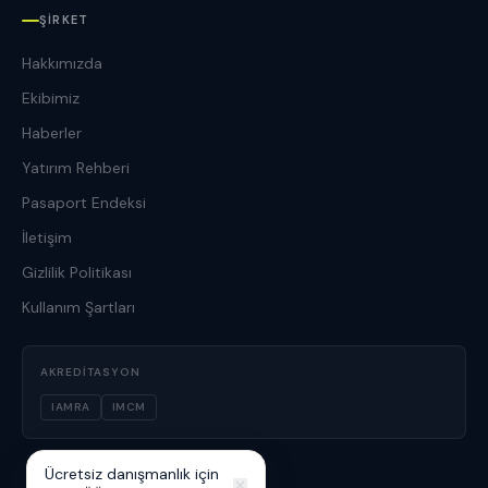
ŞIRKET
Hakkımızda
Ekibimiz
Haberler
Yatırım Rehberi
Pasaport Endeksi
İletişim
Gizlilik Politikası
Kullanım Şartları
AKREDITASYON
IAMRA
IMCM
Ücretsiz danışmanlık için