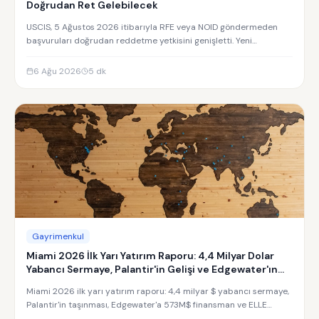
Doğrudan Ret Gelebilecek
USCIS, 5 Ağustos 2026 itibarıyla RFE veya NOID göndermeden
başvuruları doğrudan reddetme yetkisini genişletti. Yeni
uygulamanın detayları.
6 Ağu 2026
5
dk
Gayrimenkul
Miami 2026 İlk Yarı Yatırım Raporu: 4,4 Milyar Dolar
Yabancı Sermaye, Palantir'in Gelişi ve Edgewater'ın
Yükselişi
Miami 2026 ilk yarı yatırım raporu: 4,4 milyar $ yabancı sermaye,
Palantir'in taşınması, Edgewater'a 573M$ finansman ve ELLE
Residences yatırım analizi.