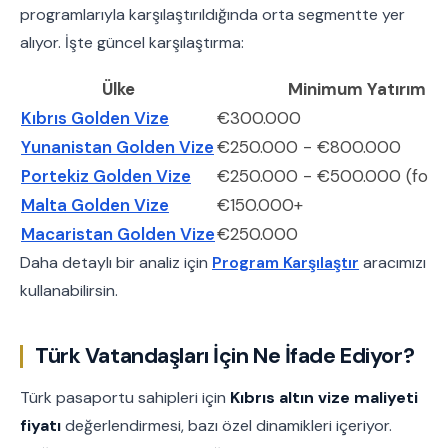
programlarıyla karşılaştırıldığında orta segmentte yer
alıyor. İşte güncel karşılaştırma:
Ülke
Minimum Yatırım
Kıbrıs Golden Vize
€300.000
Yunanistan Golden Vize
€250.000 - €800.000
Portekiz Golden Vize
€250.000 - €500.000 (fon/k
Malta Golden Vize
€150.000+
Macaristan Golden Vize
€250.000
Daha detaylı bir analiz için
Program Karşılaştır
aracımızı
kullanabilirsin.
Türk Vatandaşları İçin Ne İfade Ediyor?
Türk pasaportu sahipleri için
Kıbrıs altın vize maliyeti
fiyatı
değerlendirmesi, bazı özel dinamikleri içeriyor.