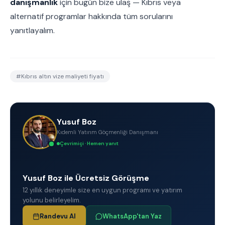
danışmanlık
için bugün bize ulaş — Kıbrıs veya
alternatif programlar hakkında tüm sorularını
yanıtlayalım.
#
Kıbrıs altın vize maliyeti fiyatı
Yusuf Boz
Kıdemli Yatırım Göçmenliği Danışmanı
Çevrimiçi · Hemen yanıt
Yusuf Boz ile Ücretsiz Görüşme
12 yıllık deneyimle size en uygun programı ve yatırım
yolunu belirleyelim.
Randevu Al
WhatsApp'tan Yaz