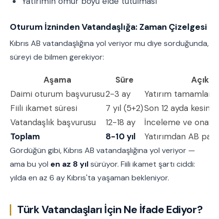
Yatırımın ömür boyu elde tutulması
Oturum İzninden Vatandaşlığa: Zaman Çizelgesi
Kıbrıs AB vatandaşlığına yol veriyor mu diye sorduğunda,
süreyi de bilmen gerekiyor:
Aşama
Süre
Açıkla
Daimi oturum başvurusu
2-3 ay
Yatırım tamamland
Fiili ikamet süresi
7 yıl (5+2)
Son 12 ayda kesintis
Vatandaşlık başvurusu
12-18 ay
İnceleme ve onay s
Toplam
8-10 yıl
Yatırımdan AB pas
Gördüğün gibi, Kıbrıs AB vatandaşlığına yol veriyor —
ama bu yol
en az 8 yıl
sürüyor. Fiili ikamet şartı ciddi:
yılda en az 6 ay Kıbrıs'ta yaşaman bekleniyor.
Türk Vatandaşları İçin Ne İfade Ediyor?