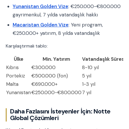
Yunanistan Golden Vize
: €250.000-€800.000
gayrimenkul, 7 yılda vatandaşlık hakkı
Macaristan Golden Vize
: Yeni program,
€250.000+ yatırım, 8 yılda vatandaşlık
Karşılaştırmalı tablo:
Ülke
Min. Yatırım
Vatandaşlık Süresi
İ
Kıbrıs
€300.000
8-10 yıl
Y
Portekiz
€500.000 (fon)
5 yıl
Y
Malta
€690.000+
1-3 yıl
1
Yunanistan
€250.000-€800.000
7 yıl
Y
Daha Fazlasını İsteyenler İçin: Notte
Global Çözümleri