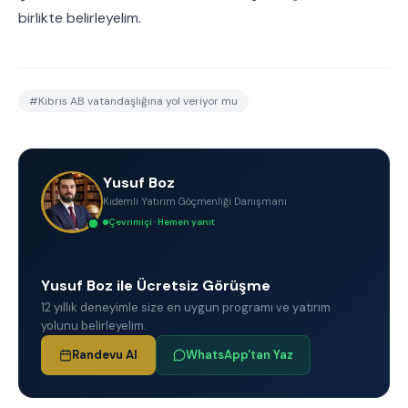
birlikte belirleyelim.
#
Kıbrıs AB vatandaşlığına yol veriyor mu
Yusuf Boz
Kıdemli Yatırım Göçmenliği Danışmanı
Çevrimiçi · Hemen yanıt
Yusuf Boz ile Ücretsiz Görüşme
12 yıllık deneyimle size en uygun programı ve yatırım
yolunu belirleyelim.
Randevu Al
WhatsApp'tan Yaz