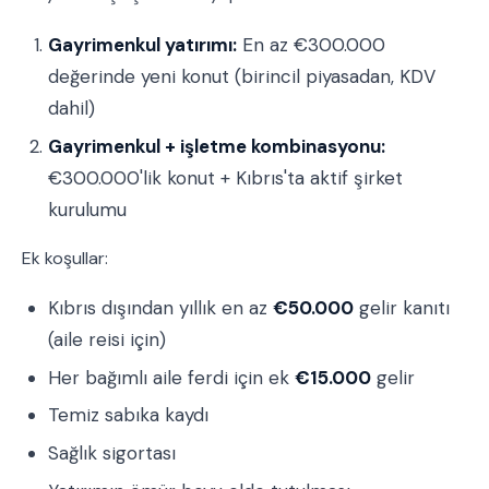
Gayrimenkul yatırımı:
En az €300.000
değerinde yeni konut (birincil piyasadan, KDV
dahil)
Gayrimenkul + işletme kombinasyonu:
€300.000'lik konut + Kıbrıs'ta aktif şirket
kurulumu
Ek koşullar:
Kıbrıs dışından yıllık en az
€50.000
gelir kanıtı
(aile reisi için)
Her bağımlı aile ferdi için ek
€15.000
gelir
Temiz sabıka kaydı
Sağlık sigortası