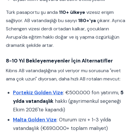
Türk pasaportu şu anda
110+ ülkeye
vizesiz erişim
sağlıyor. AB vatandaşlığı bu sayıyı
180+'ya
çıkarır. Ayrıca
Schengen vizesi derdi ortadan kalkar, çocukların
Avrupa'da eğitim hakkı doğar ve iş yapma özgürlüğün
dramatik şekilde artar.
8-10 Yıl Bekleyemeyenler İçin Alternatifler
Kıbrıs AB vatandaşlığına yol veriyor mu sorusuna "evet
ama çok uzun" diyorsan, daha hızlı AB rotaları mevcut:
Portekiz Golden Vize
: €500.000 fon yatırımı,
5
yılda vatandaşlık
hakkı (gayrimenkul seçeneği
Ekim 2026'te kapandı)
Malta Golden Vize
: Oturum izni + 1-3 yılda
vatandaşlık (€690.000+ toplam maliyet)