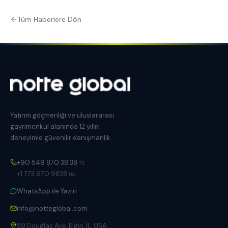
Tüm Haberlere Dön
Yatırım göçmenliği ve uluslararası
gayrimenkul alanında 12 yıllık
deneyimle güvenilir danışmanlık.
+90 549 870 38 38
TR
+1 773 670 9838
US
WhatsApp ile Yazın
info@notteglobal.com
59 Douglas Ave, Elgin, IL, USA