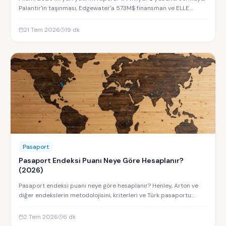
Palantir'in taşınması, Edgewater'a 573M$ finansman ve ELLE
Residences yatırım analizi.
21 Tem 2026
19
dk
Pasaport
Pasaport Endeksi Puanı Neye Göre Hesaplanır?
(2026)
Pasaport endeksi puanı neye göre hesaplanır? Henley, Arton ve
diğer endekslerin metodolojisini, kriterleri ve Türk pasaportu
sıralamasını keşfedin.
2 Tem 2026
6
dk