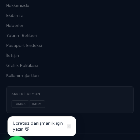
Hakkımızda
Ekibimiz
Haberler
Yatırım Rehberi
Pasaport Endeksi
İletişim
Gizlilik Politikası
Kullanım Şartları
AKREDITASYON
IAMRA
IMCM
Ücretsiz danışmanlık için
yazın 👋