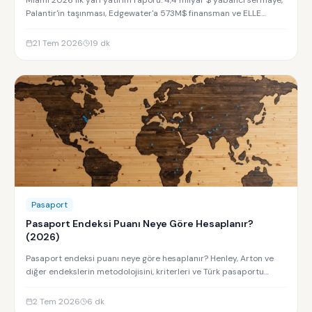
Palantir'in taşınması, Edgewater'a 573M$ finansman ve ELLE
Residences yatırım analizi.
21 Tem 2026
19
dk
Pasaport
Pasaport Endeksi Puanı Neye Göre Hesaplanır?
(2026)
Pasaport endeksi puanı neye göre hesaplanır? Henley, Arton ve
diğer endekslerin metodolojisini, kriterleri ve Türk pasaportu
sıralamasını keşfedin.
2 Tem 2026
6
dk