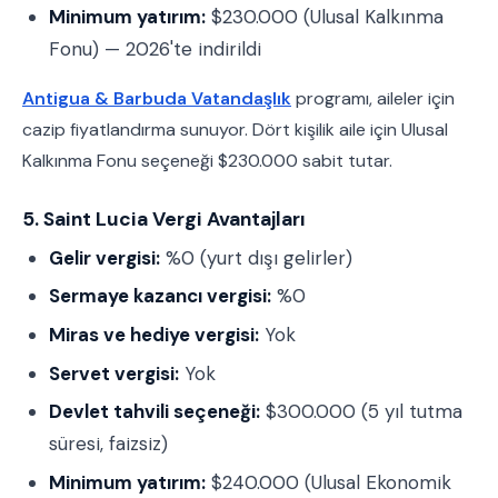
Minimum yatırım:
$230.000 (Ulusal Kalkınma
Fonu) — 2026'te indirildi
Antigua & Barbuda Vatandaşlık
programı, aileler için
cazip fiyatlandırma sunuyor. Dört kişilik aile için Ulusal
Kalkınma Fonu seçeneği $230.000 sabit tutar.
5. Saint Lucia Vergi Avantajları
Gelir vergisi:
%0 (yurt dışı gelirler)
Sermaye kazancı vergisi:
%0
Miras ve hediye vergisi:
Yok
Servet vergisi:
Yok
Devlet tahvili seçeneği:
$300.000 (5 yıl tutma
süresi, faizsiz)
Minimum yatırım:
$240.000 (Ulusal Ekonomik