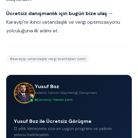
Ücretsiz danışmanlık için bugün bize ulaş
—
Karayip'te ikinci vatandaşlık ve vergi optimizasyonu
yolculuğuna ilk adımı at.
#
karayip vatandaşlık vergi avantajları özeti
Yusuf Boz
Kıdemli Yatırım Göçmenliği Danışmanı
Çevrimiçi · Hemen yanıt
Yusuf Boz ile Ücretsiz Görüşme
12 yıllık deneyimle size en uygun programı ve yatırım
yolunu belirleyelim.