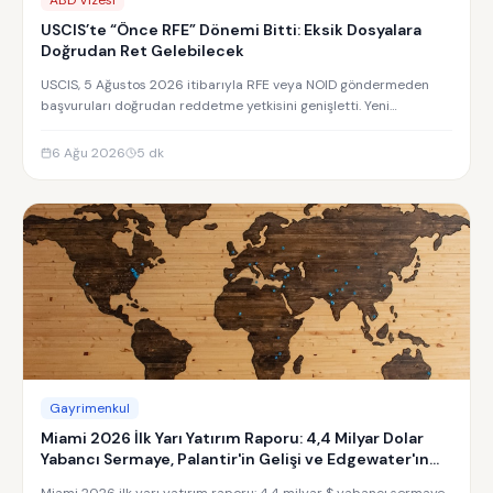
USCIS’te “Önce RFE” Dönemi Bitti: Eksik Dosyalara
Doğrudan Ret Gelebilecek
USCIS, 5 Ağustos 2026 itibarıyla RFE veya NOID göndermeden
başvuruları doğrudan reddetme yetkisini genişletti. Yeni
uygulamanın detayları.
6 Ağu 2026
5
dk
Gayrimenkul
Miami 2026 İlk Yarı Yatırım Raporu: 4,4 Milyar Dolar
Yabancı Sermaye, Palantir'in Gelişi ve Edgewater'ın
Yükselişi
Miami 2026 ilk yarı yatırım raporu: 4,4 milyar $ yabancı sermaye,