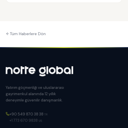
Tüm Haberlere Dön
Yatırım göçmenliği ve uluslararası
gayrimenkul alanında 12 yıllık
deneyimle güvenilir danışmanlık.
+90 549 870 38 38
TR
+1 773 670 9838
US