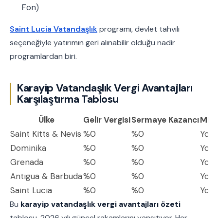
Fon)
Saint Lucia Vatandaşlık
programı, devlet tahvili
seçeneğiyle yatırımın geri alınabilir olduğu nadir
programlardan biri.
Karayip Vatandaşlık Vergi Avantajları
Karşılaştırma Tablosu
Ülke
Gelir Vergisi
Sermaye Kazancı
Mira
Saint Kitts & Nevis
%0
%0
Yok
Dominika
%0
%0
Yok
Grenada
%0
%0
Yok
Antigua & Barbuda
%0
%0
Yok
Saint Lucia
%0
%0
Yok
Bu
karayip vatandaşlık vergi avantajları özeti
tablosu, 2026 yılı güncel rakamlarını yansıtıyor. Her