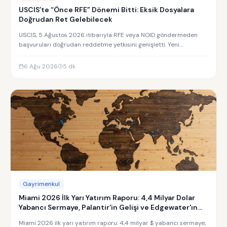
USCIS’te “Önce RFE” Dönemi Bitti: Eksik Dosyalara
Doğrudan Ret Gelebilecek
USCIS, 5 Ağustos 2026 itibarıyla RFE veya NOID göndermeden
başvuruları doğrudan reddetme yetkisini genişletti. Yeni
uygulamanın detayları.
6 Ağu 2026
5
dk
Gayrimenkul
Miami 2026 İlk Yarı Yatırım Raporu: 4,4 Milyar Dolar
Yabancı Sermaye, Palantir'in Gelişi ve Edgewater'ın
Yükselişi
Miami 2026 ilk yarı yatırım raporu: 4,4 milyar $ yabancı sermaye,