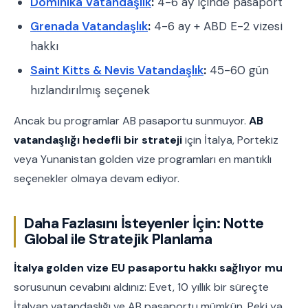
Dominika Vatandaşlık
:
4-6 ay içinde pasaport
Grenada Vatandaşlık
:
4-6 ay + ABD E-2 vizesi
hakkı
Saint Kitts & Nevis Vatandaşlık
:
45-60 gün
hızlandırılmış seçenek
Ancak bu programlar AB pasaportu sunmuyor.
AB
vatandaşlığı hedefli bir strateji
için İtalya, Portekiz
veya Yunanistan golden vize programları en mantıklı
seçenekler olmaya devam ediyor.
Daha Fazlasını İsteyenler İçin: Notte
Global ile Stratejik Planlama
İtalya golden vize EU pasaportu hakkı sağlıyor mu
sorusunun cevabını aldınız: Evet, 10 yıllık bir süreçte
İtalyan vatandaşlığı ve AB pasaportu mümkün. Peki ya