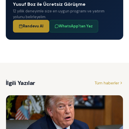
Yusuf Boz ile Ücretsiz Görüşme
12 yıllık deneyimle size en uygun programı ve yatırım
yolunu belirleyelim.
Randevu Al
WhatsApp'tan Yaz
İlgili Yazılar
Tüm haberler