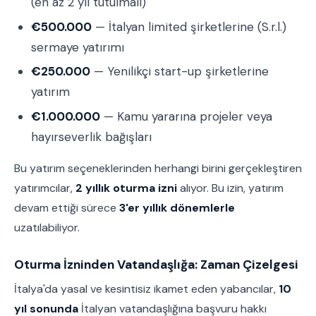
(en az 2 yıl tutulmalı)
€500.000
— İtalyan limited şirketlerine (S.r.l.)
sermaye yatırımı
€250.000
— Yenilikçi start-up şirketlerine
yatırım
€1.000.000
— Kamu yararına projeler veya
hayırseverlik bağışları
Bu yatırım seçeneklerinden herhangi birini gerçekleştiren
yatırımcılar,
2 yıllık oturma izni
alıyor. Bu izin, yatırım
devam ettiği sürece
3'er yıllık dönemlerle
uzatılabiliyor.
Oturma İzninden Vatandaşlığa: Zaman Çizelgesi
İtalya'da yasal ve kesintisiz ikamet eden yabancılar,
10
yıl sonunda
İtalyan vatandaşlığına başvuru hakkı