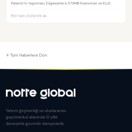
Palantir'in taşınması, Edgewater'a 573M$ finansman ve ELLE
Residences yatırım analizi.
21 Tem 2026
19
dk
Tüm Haberlere Dön
Yatırım göçmenliği ve uluslararası
gayrimenkul alanında 12 yıllık
deneyimle güvenilir danışmanlık.