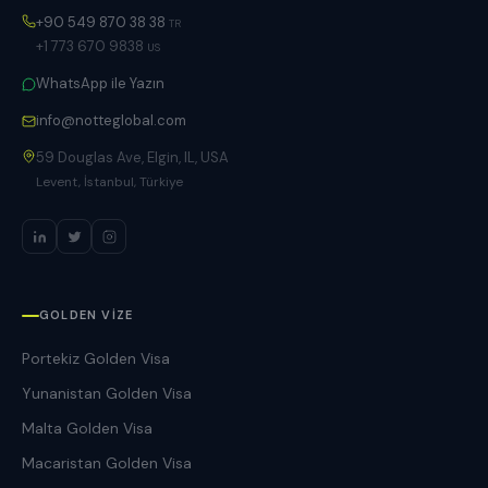
+90 549 870 38 38
TR
+1 773 670 9838
US
WhatsApp ile Yazın
info@notteglobal.com
59 Douglas Ave, Elgin, IL, USA
Levent, İstanbul, Türkiye
GOLDEN VIZE
Portekiz Golden Visa
Yunanistan Golden Visa
Malta Golden Visa
Macaristan Golden Visa