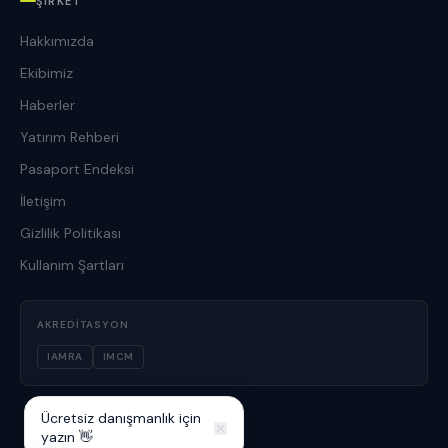
ŞIRKET
Hakkımızda
Ekibimiz
Haberler
Yatırım Rehberi
Pasaport Endeksi
İletişim
Gizlilik Politikası
Kullanım Şartları
AKREDITASYON
IAMRA
IMCM
Ücretsiz danışmanlık için
yazın 👋