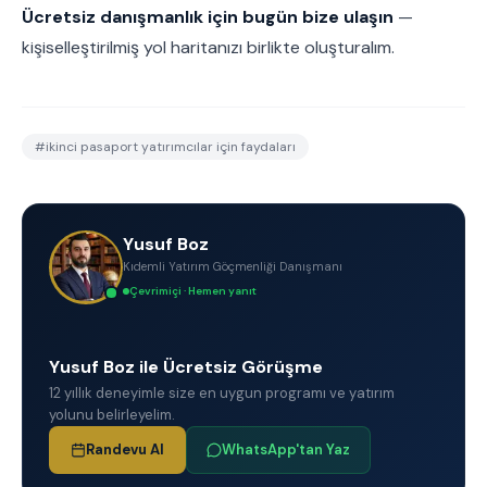
Ücretsiz danışmanlık için bugün bize ulaşın
—
kişiselleştirilmiş yol haritanızı birlikte oluşturalım.
#
ikinci pasaport yatırımcılar için faydaları
Yusuf Boz
Kıdemli Yatırım Göçmenliği Danışmanı
Çevrimiçi · Hemen yanıt
Yusuf Boz ile Ücretsiz Görüşme
12 yıllık deneyimle size en uygun programı ve yatırım
yolunu belirleyelim.
Randevu Al
WhatsApp'tan Yaz