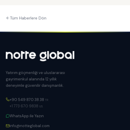
Tüm Haberlere Dön
Yatırım göçmenliği ve uluslararası
gayrimenkul alanında 12 yıllık
deneyimle güvenilir danışmanlık.
+90 549 870 38 38
TR
+1 773 670 9838
US
WhatsApp ile Yazın
info@notteglobal.com