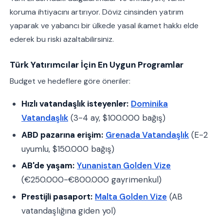
koruma ihtiyacını artırıyor. Döviz cinsinden yatırım
yaparak ve yabancı bir ülkede yasal ikamet hakkı elde
ederek bu riski azaltabilirsiniz.
Türk Yatırımcılar İçin En Uygun Programlar
Budget ve hedeflere göre öneriler:
Hızlı vatandaşlık isteyenler:
Dominika
Vatandaşlık
(3-4 ay, $100.000 bağış)
ABD pazarına erişim:
Grenada Vatandaşlık
(E-2
uyumlu, $150.000 bağış)
AB'de yaşam:
Yunanistan Golden Vize
(€250.000-€800.000 gayrimenkul)
Prestijli pasaport:
Malta Golden Vize
(AB
vatandaşlığına giden yol)