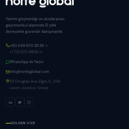
Yatırım göçmenliği ve uluslararası
gayrimenkul alanında 12 yıllık
deneyimle güvenilir danışmanlık.
+90 549 870 38 38
TR
+1 773 670 9838
US
WhatsApp ile Yazın
info@notteglobal.com
59 Douglas Ave, Elgin, IL, USA
Levent, İstanbul, Türkiye
GOLDEN VIZE