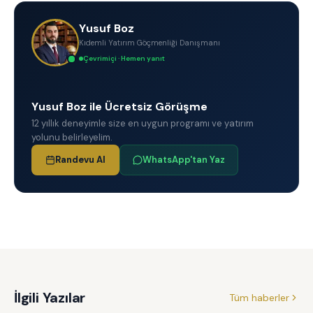
Yusuf Boz
Kıdemli Yatırım Göçmenliği Danışmanı
Çevrimiçi · Hemen yanıt
Yusuf Boz ile Ücretsiz Görüşme
12 yıllık deneyimle size en uygun programı ve yatırım
yolunu belirleyelim.
Randevu Al
WhatsApp'tan Yaz
İlgili Yazılar
Tüm haberler