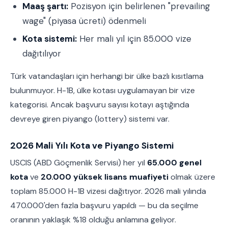
Maaş şartı:
Pozisyon için belirlenen "prevailing
wage" (piyasa ücreti) ödenmeli
Kota sistemi:
Her mali yıl için 85.000 vize
dağıtılıyor
Türk vatandaşları için herhangi bir ülke bazlı kısıtlama
bulunmuyor. H-1B, ülke kotası uygulamayan bir vize
kategorisi. Ancak başvuru sayısı kotayı aştığında
devreye giren piyango (lottery) sistemi var.
2026 Mali Yılı Kota ve Piyango Sistemi
USCIS (ABD Göçmenlik Servisi) her yıl
65.000 genel
kota
ve
20.000 yüksek lisans muafiyeti
olmak üzere
toplam 85.000 H-1B vizesi dağıtıyor. 2026 mali yılında
470.000'den fazla başvuru yapıldı — bu da seçilme
oranının yaklaşık %18 olduğu anlamına geliyor.