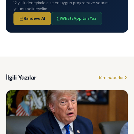
12 yıllık deneyimle size en uygun programı ve yatırım
yolunu belirleyelim.
Randevu Al
WhatsApp'tan Yaz
İlgili Yazılar
Tüm haberler