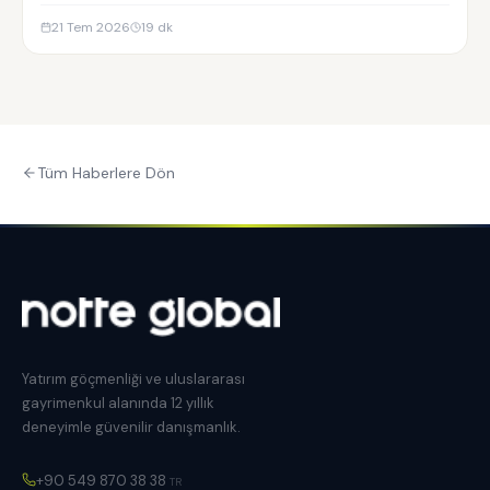
Residences yatırım analizi.
21 Tem 2026
19
dk
Tüm Haberlere Dön
Yatırım göçmenliği ve uluslararası
gayrimenkul alanında 12 yıllık
deneyimle güvenilir danışmanlık.
+90 549 870 38 38
TR