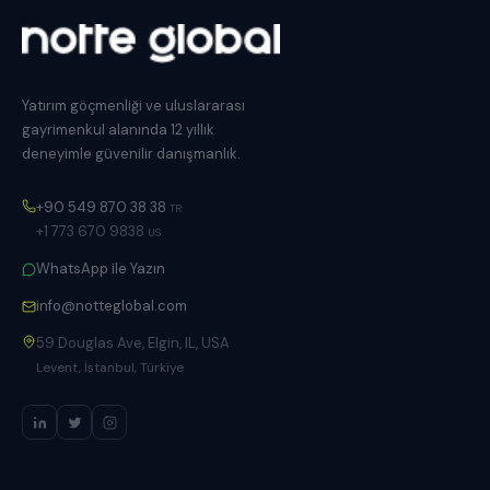
Yatırım göçmenliği ve uluslararası
gayrimenkul alanında 12 yıllık
deneyimle güvenilir danışmanlık.
+90 549 870 38 38
TR
+1 773 670 9838
US
WhatsApp ile Yazın
info@notteglobal.com
59 Douglas Ave, Elgin, IL, USA
Levent, İstanbul, Türkiye