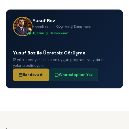
Yusuf Boz
Kıdemli Yatırım Göçmenliği Danışmanı
Çevrimiçi · Hemen yanıt
Yusuf Boz ile Ücretsiz Görüşme
12 yıllık deneyimle size en uygun programı ve yatırım
yolunu belirleyelim.
Randevu Al
WhatsApp'tan Yaz