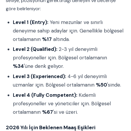
seviye, pozisyonun gerektirdiği deneyim ve beceriye
göre belirleniyor:
Level 1 (Entry):
Yeni mezunlar ve sınırlı
deneyime sahip adaylar için. Genellikle bölgesel
ortalamanın
%17
altında.
Level 2 (Qualified):
2-3 yıl deneyimli
profesyoneller için. Bölgesel ortalamanın
%34
'üne denk geliyor.
Level 3 (Experienced):
4-6 yıl deneyimli
uzmanlar için. Bölgesel ortalamanın
%50
'sinde.
Level 4 (Fully Competent):
Kıdemli
profesyoneller ve yöneticiler için. Bölgesel
ortalamanın
%67
'si ve üzeri.
2026 Yılı İçin Beklenen Maaş Eşikleri