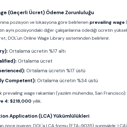
Wage (Geçerli Ücret) Ödeme Zorunluluğu
şanına pozisyon ve lokasyona göre belirlenen
prevailing wage
(
etin aynı pozisyondaki diğer çalışanlarına ödediği ücretin yüks
ret, DOL'un Online Wage Library sisteminden belirlenir.
ry):
Ortalama ücretin %17 altı
lified):
Ortalama ücret
perienced):
Ortalama ücretin %17 üstü
lly Competent):
Ortalama ücretin %34 üstü
ek prevailing wage rakamları (yazılım mühendisi, San Francisco)
ye 4: $218,000
yıllık.
tion Application (LCA) Yükümlülükleri
 önce işveren, DOL'a LCA formu (ETA-9035) sunmalıdır. LCA'd