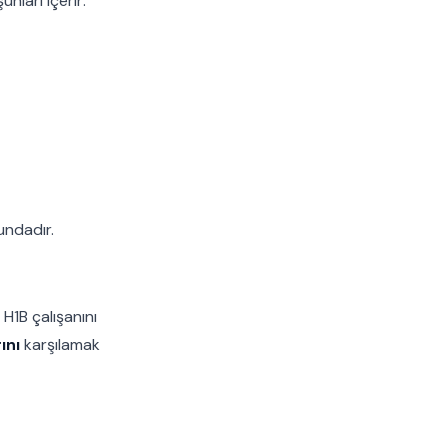
unları içerir:
undadır.
H1B çalışanını
ını
karşılamak