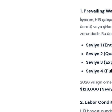
1. Prevailing 
İşveren, H1B çalı
ücreti) veya şirk
zorundadır. Bu üc
Seviye 1 (Ent
Seviye 2 (Qua
Seviye 3 (Ex
Seviye 4 (Fu
2026 yılı için örn
$128,000 | Sevi
2. Labor Condi
H1B başvurusundan