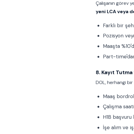
Çalışanın görev y
yeni LCA veya de
Farklı bir şe
Pozisyon veya
Maaşta %10'd
Part-time'dan
8. Kayıt Tutma 
DOL, herhangi bir 
Maaş bordrol
Çalışma saati
H1B başvuru 
İşe alım ve iş