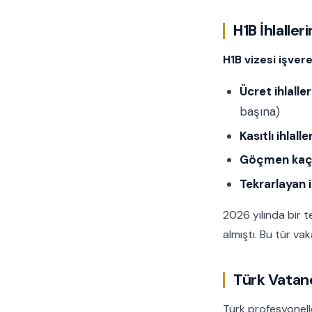
H1B İhlaller
H1B vizesi işver
Ücret ihlaller
başına)
Kasıtlı ihlaller
Göçmen kaçak
Tekrarlayan ih
2026 yılında bir te
almıştı. Bu tür vak
Türk Vatand
Türk profesyonell