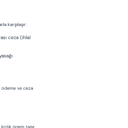
rla karşılaşır:
sı ceza (ihlal
yasağı
i ödeme ve ceza
ritik önem taşır.