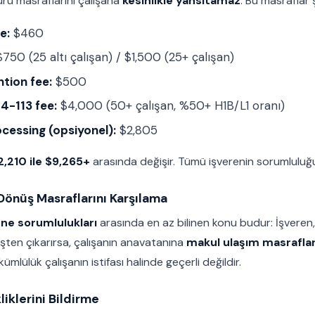
uru masraflarını çalışana
kesinlikle yansıtamaz
. Bu masraflar ş
e:
$460
750 (25 altı çalışan) / $1,500 (25+ çalışan)
tion fee:
$500
14-113 fee:
$4,000 (50+ çalışan, %50+ H1B/L1 oranı)
cessing (opsiyonel):
$2,805
2,210 ile $9,265+
arasında değişir. Tümü işverenin sorumluluğ
 Dönüş Masraflarını Karşılama
ene sorumlulukları
arasında en az bilinen konu budur: İşveren, 
şten çıkarırsa, çalışanın anavatanına
makul ulaşım masraflar
mlülük çalışanın istifası halinde geçerli değildir.
kliklerini Bildirme