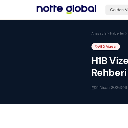
Golden V
Anasayfa
Haberler
ABD Vizesi
H1B Vize
Rehberi
21 Nisan 2026
6