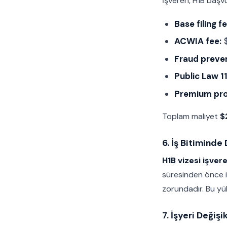
İşveren, H1B başv
Base filing fe
ACWIA fee:
$
Fraud preven
Public Law 1
Premium pro
Toplam maliyet
$
6. İş Bitiminde
H1B vizesi işver
süresinden önce i
zorundadır. Bu yükü
7. İşyeri Değişi