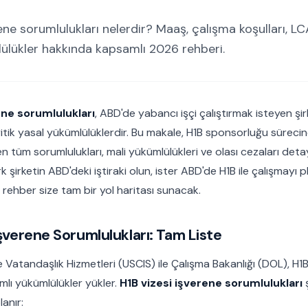
ene sorumlulukları nelerdir? Maaş, çalışma koşulları, LCA
ülükler hakkında kapsamlı 2026 rehberi.
ene sorumlulukları
, ABD'de yabancı işçi çalıştırmak isteyen şi
itik yasal yükümlülüklerdir. Bu makale, H1B sponsorluğu sürecin
 tüm sorumlulukları, mali yükümlülükleri ve olası cezaları detay
ürk şirketin ABD'deki iştiraki olun, ister ABD'de H1B ile çalışmayı 
rehber size tam bir yol haritası sunacak.
İşverene Sorumlulukları: Tam Liste
Vatandaşlık Hizmetleri (USCIS) ile Çalışma Bakanlığı (DOL), H
mlı yükümlülükler yükler.
H1B vizesi işverene sorumlulukları
anır: