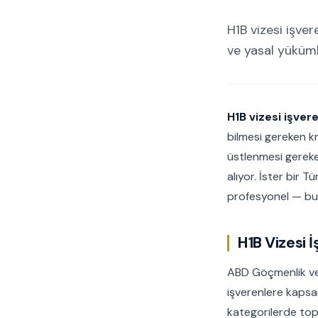
H1B vizesi işver
ve yasal yüküml
H1B vizesi işver
bilmesi gereken kr
üstlenmesi gereken
alıyor. İster bir T
profesyonel — bu 
H1B Vizesi 
ABD Göçmenlik ve 
işverenlere kapsa
kategorilerde topl