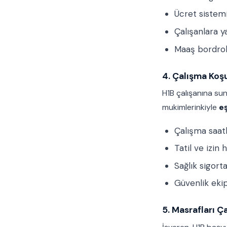
Ücret sistemi
Çalışanlara ya
Maaş bordrol
4. Çalışma Koşul
H1B çalışanına su
mukimlerinkiyle
eş
Çalışma saatl
Tatil ve izin 
Sağlık sigort
Güvenlik eki
5. Masrafları 