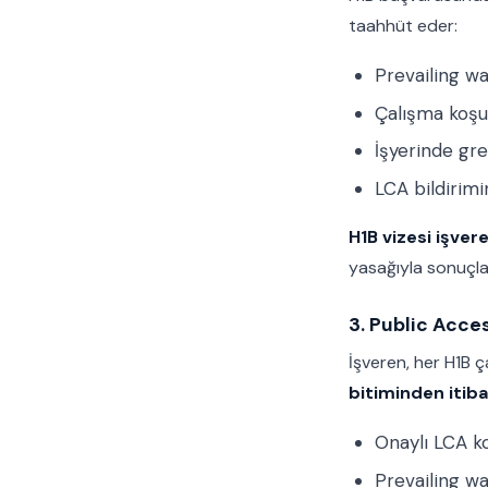
taahhüt eder:
Prevailing w
Çalışma koşul
İşyerinde gre
LCA bildirimi
H1B vizesi işver
yasağıyla sonuçlan
3. Public Acce
İşveren, her H1B ç
bitiminden itibar
Onaylı LCA k
Prevailing w