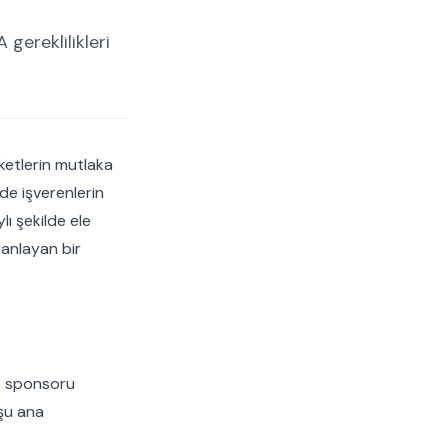
 gereklilikleri
rketlerin mutlaka
de işverenlerin
lı şekilde ele
planlayan bir
1B sponsoru
şu ana