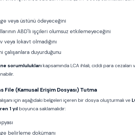
age veya üstünü ödeyeceğini
larının ABD'li işçileri olumsuz etkilemeyeceğini
v veya lokavt olmadığını
ni çalışanlara duyurduğunu
ene sorumlulukları
kapsamında LCA ihlali, ciddi para cezaları
abilir.
ss File (Kamusal Erişim Dosyası) Tutma
alışanı için aşağıdaki belgeleri içeren bir dosya oluşturmalı ve
L
en 1 yıl
boyunca saklamalıdır:
opyası
age belirleme dokümanı