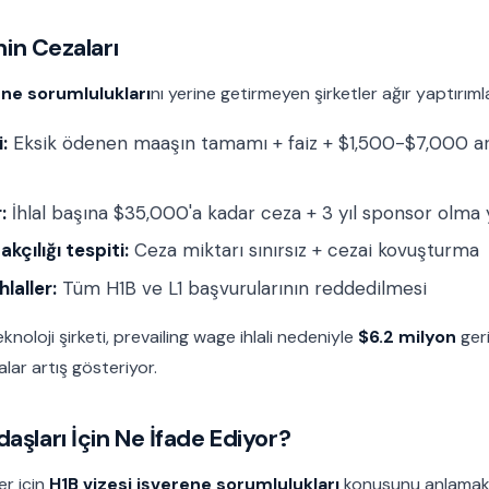
inin Cezaları
ene sorumlulukları
nı yerine getirmeyen şirketler ağır yaptırımla
i:
Eksik ödenen maaşın tamamı + faiz + $1,500-$7,000 ara
:
İhlal başına $35,000'a kadar ceza + 3 yıl sponsor olma 
çılığı tespiti:
Ceza miktarı sınırsız + cezai kovuşturma
laller:
Tüm H1B ve L1 başvurularının reddedilmesi
knoloji şirketi, prevailing wage ihlali nedeniyle
$6.2 milyon
ger
alar artış gösteriyor.
aşları İçin Ne İfade Ediyor?
er için
H1B vizesi işverene sorumlulukları
konusunu anlamak k