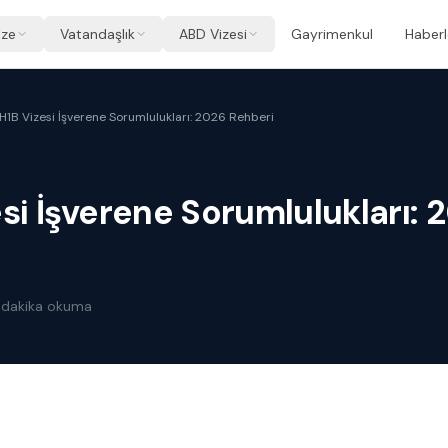
ize
Vatandaşlık
ABD Vizesi
Gayrimenkul
Haberl
H1B Vizesi İşverene Sorumlulukları: 2026 Rehberi
si İşverene Sorumlulukları: 
dakika okuma