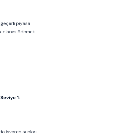
geçerli piyasa
ek olanını ödemek
:
Seviye 1:
a işveren şunları