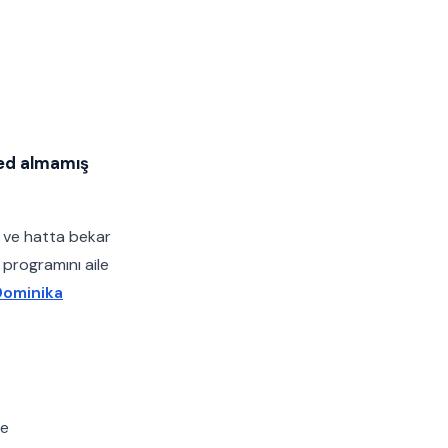
ed almamış
i ve hatta bekar
 programını aile
Dominika
de