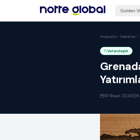
Golden V
Anasayfa
Haberler
Vatandaşlık
Grenada
Yatırıml
19 Nisan 2026
6