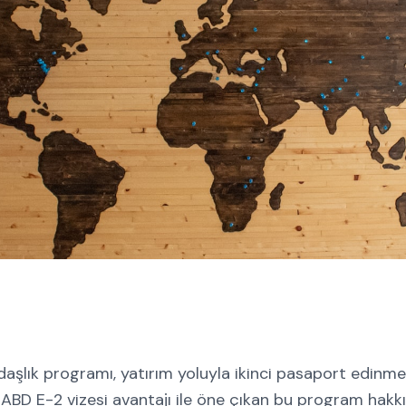
şlık programı, yatırım yoluyla ikinci pasaport edinmen
i. ABD E-2 vizesi avantajı ile öne çıkan bu program hak