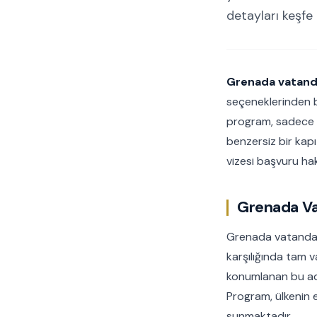
detayları keşfe
Grenada vatand
seçeneklerinden b
program, sadece i
benzersiz bir kap
vizesi başvuru hakk
Grenada Va
Grenada vatandaşlı
karşılığında tam v
konumlanan bu ada 
Program, ülkenin 
sunmaktadır.