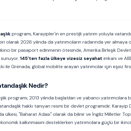
aşlık
programı, Karayipler'in en prestijli yatırım yoluyla vatanda
iri olarak 2026 yılında da yatırımcıların radarında yer almaya 
kinci bir pasaport edinmenin ötesinde, Amerika Birleşik Devletl
ı sunuyor.
145'ten fazla ülkeye vizesiz seyahat
imkanı ve ABD
ı ile Grenada, global mobilite arayan yatırımcılar için eşsiz fırs
tandaşlık Nedir?
k programı, 2013 yılında başlatılan ve yabancı yatırımcılara beli
atandaşlık hakkı tanıyan resmi bir devlet programıdır. Karayip 
ülkesi, "Baharat Adası" olarak da bilinir ve İngiliz Milletler Top
ekonomik kalkınmasını desteklerken yatırımcılara güçlü bir ikin