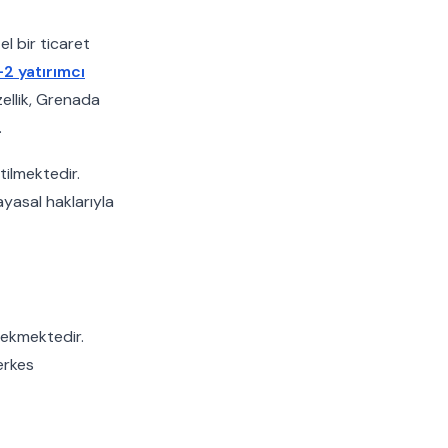
el bir ticaret
-2 yatırımcı
zellik, Grenada
.
tilmektedir.
yasal haklarıyla
rekmektedir.
erkes