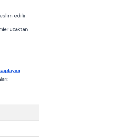
lim edilir.
mler uzaktan
saplayıcı
arı: