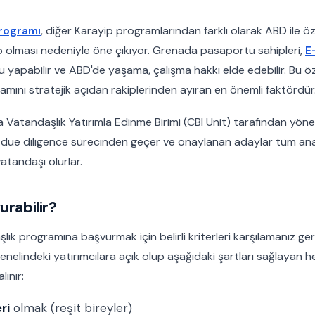
programı
, diğer Karayip programlarından farklı olarak ABD ile öz
 olması nedeniyle öne çıkıyor. Grenada pasaportu sahipleri,
E
u yapabilir ve ABD'de yaşama, çalışma hakkı elde edebilir. Bu ö
amını stratejik açıdan rakiplerinden ayıran en önemli faktördür
Vatandaşlık Yatırımla Edinme Birimi (CBI Unit) tarafından yöne
ir due diligence sürecinden geçer ve onaylanan adaylar tüm ana
atandaşı olurlar.
urabilir?
ık programına başvurmak için belirli kriterleri karşılamanız ge
nelindeki yatırımcılara açık olup aşağıdaki şartları sağlayan h
ınır:
ri
olmak (reşit bireyler)