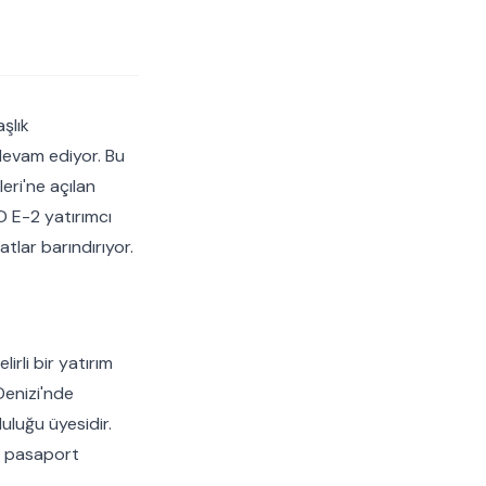
şlık
devam ediyor. Bu
eri'ne açılan
 E-2 yatırımcı
atlar barındırıyor.
rli bir yatırım
Denizi'nde
luluğu üyesidir.
ci pasaport