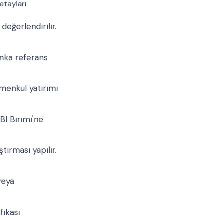
etayları:
değerlendirilir.
anka referans
menkul yatırımı
BI Birimi'ne
tırması yapılır.
veya
fikası