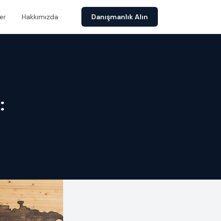
er
Hakkımızda
Danışmanlık Alın
: