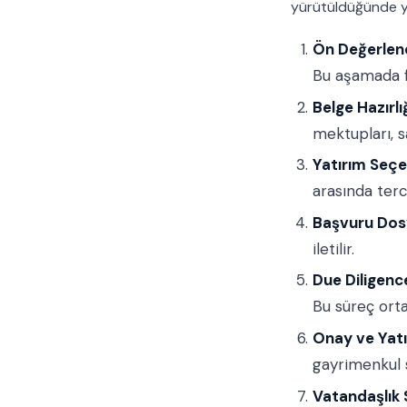
yürütüldüğünde y
Ön Değerlen
Bu aşamada f
Belge Hazırlığ
mektupları, s
Yatırım Seçe
arasında terci
Başvuru Dosy
iletilir.
Due Diligenc
Bu süreç or
Onay ve Yatı
gayrimenkul sa
Vatandaşlık S