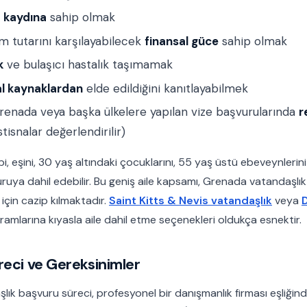
 kaydına
sahip olmak
ım tutarını karşılayabilecek
finansal güce
sahip olmak
k
ve bulaşıcı hastalık taşımamak
l kaynaklardan
elde edildiğini kanıtlayabilmek
enada veya başka ülkelere yapılan vize başvurularında
r
tisnalar değerlendirilir)
, eşini, 30 yaş altındaki çocuklarını, 55 yaş üstü ebeveynlerin
ruya dahil edebilir. Bu geniş aile kapsamı, Grenada vatandaşlık
 için cazip kılmaktadır.
Saint Kitts & Nevis vatandaşlık
veya
amlarına kıyasla aile dahil etme seçenekleri oldukça esnektir.
eci ve Gereksinimler
ık başvuru süreci, profesyonel bir danışmanlık firması eşliğin