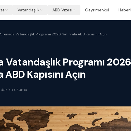
ize
Vatandaşlık
ABD Vizesi
Gayrimenkul
Haberl
Grenada Vatandaşlık Programı 2026: Yatırımla ABD Kapısını Açın
 Vatandaşlık Programı 2026
a ABD Kapısını Açın
dakika okuma