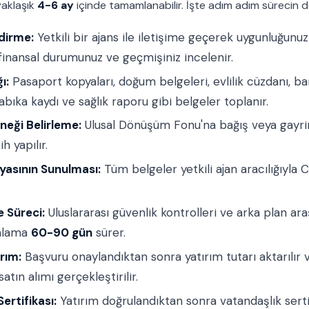
aklaşık
4-6 ay
içinde tamamlanabilir. İşte adım adım sürecin d
dirme:
Yetkili bir ajans ile iletişime geçerek uygunluğunuz 
inansal durumunuz ve geçmişiniz incelenir.
ı:
Pasaport kopyaları, doğum belgeleri, evlilik cüzdanı, b
abıka kaydı ve sağlık raporu gibi belgeler toplanır.
neği Belirleme:
Ulusal Dönüşüm Fonu'na bağış veya gayri
h yapılır.
asının Sunulması:
Tüm belgeler yetkili ajan aracılığıyla C
e Süreci:
Uluslararası güvenlik kontrolleri ve arka plan araş
talama
60-90 gün
sürer.
rım:
Başvuru onaylandıktan sonra yatırım tutarı aktarılır 
tın alımı gerçekleştirilir.
ertifikası:
Yatırım doğrulandıktan sonra vatandaşlık serti