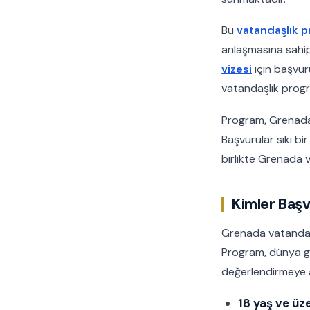
Bu
vatandaşlık 
anlaşmasına sahip
vizesi
için başvur
vatandaşlık progr
Program, Grenada 
Başvurular sıkı b
birlikte Grenada v
Kimler Başv
Grenada vatandaşl
Program, dünya ge
değerlendirmeye al
18 yaş ve üze