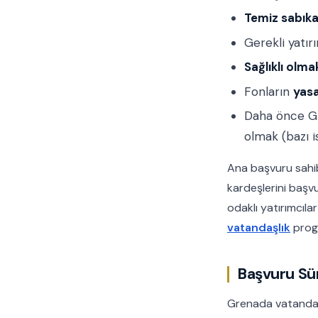
Temiz sabıka
Gerekli yatır
Sağlıklı olma
Fonların
yasa
Daha önce Gr
olmak (bazı is
Ana başvuru sahibi
kardeşlerini başvu
odaklı yatırımcılar
vatandaşlık
progr
Başvuru Sür
Grenada vatandaşl