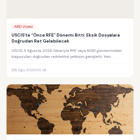
ABD Vizesi
USCIS’te “Önce RFE” Dönemi Bitti: Eksik Dosyalara
Doğrudan Ret Gelebilecek
USCIS, 5 Ağustos 2026 itibarıyla RFE veya NOID göndermeden
başvuruları doğrudan reddetme yetkisini genişletti. Yeni
uygulamanın detayları.
6 Ağu 2026
5
dk