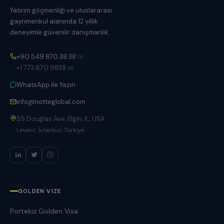
Yatırım göçmenliği ve uluslararası
gayrimenkul alanında 12 yıllık
deneyimle güvenilir danışmanlık.
+90 549 870 38 38
TR
+1 773 670 9838
US
WhatsApp ile Yazın
info@notteglobal.com
59 Douglas Ave, Elgin, IL, USA
Levent, İstanbul, Türkiye
GOLDEN VIZE
Portekiz Golden Visa