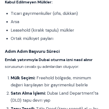
Kabul Edilmeyen Mülkler:
Ticari gayrimenkuller (ofis, dükkan)
Arsa
Leasehold (kiralık tapulu) mülkler
Ortak mülkiyet payları
Adım Adım Başvuru Süreci
Emlak yatırımıyla Dubai oturma izni nasıl alınır
sorusunun cevabı şu adımlardan oluşuyor:
Mülk Seçimi:
Freehold bölgede, minimum
değeri karşılayan bir gayrimenkul belirle
Satın Alma İşlemi:
Dubai Land Department'ta
(DLD) tapu devri yap
Tapu Tescili:
Title Deed (tapu senedi) al — bu