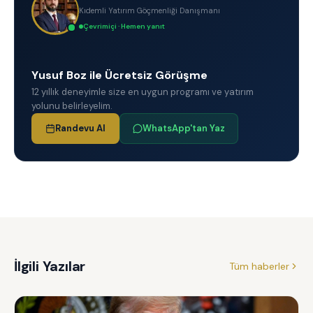
Kıdemli Yatırım Göçmenliği Danışmanı
Çevrimiçi · Hemen yanıt
Yusuf Boz ile Ücretsiz Görüşme
12 yıllık deneyimle size en uygun programı ve yatırım
yolunu belirleyelim.
Randevu Al
WhatsApp'tan Yaz
İlgili Yazılar
Tüm haberler