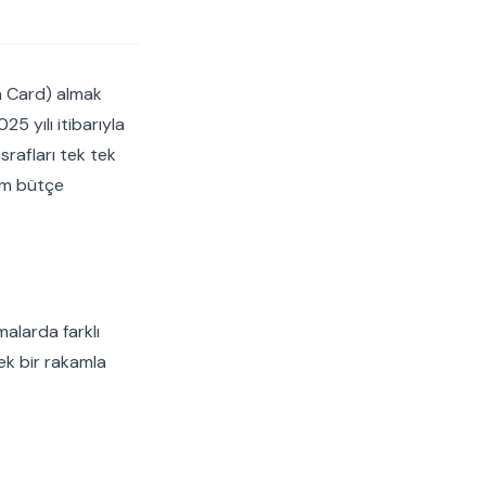
n Card) almak
5 yılı itibarıyla
srafları tek tek
lam bütçe
alarda farklı
k bir rakamla