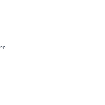
hip.
i