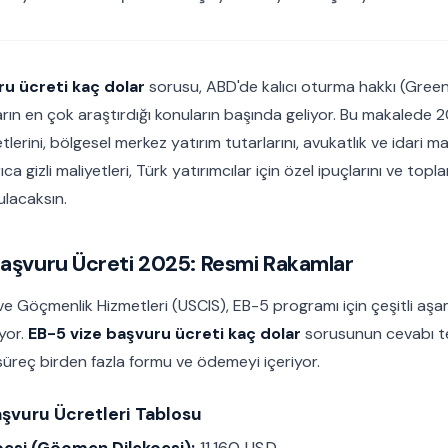
ru ücreti kaç dolar
sorusu, ABD'de kalıcı oturma hakkı (Gree
arın en çok araştırdığı konuların başında geliyor. Bu makalede 202
lerini, bölgesel merkez yatırım tutarlarını, avukatlık ve idari ma
ca gizli maliyetleri, Türk yatırımcılar için özel ipuçlarını ve top
ulacaksın.
Başvuru Ücreti 2025: Resmi Rakamlar
e Göçmenlik Hizmetleri (USCIS), EB-5 programı için çeşitli aşam
yor.
EB-5 vize başvuru ücreti kaç dolar
sorusunun cevabı te
süreç birden fazla formu ve ödemeyi içeriyor.
şvuru Ücretleri Tablosu