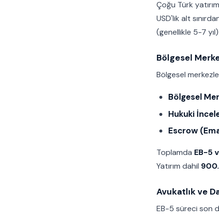
Çoğu Türk yatırım
USD'lik alt sınırda
(genellikle 5-7 yıl)
Bölgesel Merke
Bölgesel merkezler
Bölgesel Merk
Hukuki İncel
Escrow (Ema
Toplamda
EB-5 v
Yatırım dahil
900.
Avukatlık ve D
EB-5 süreci son d