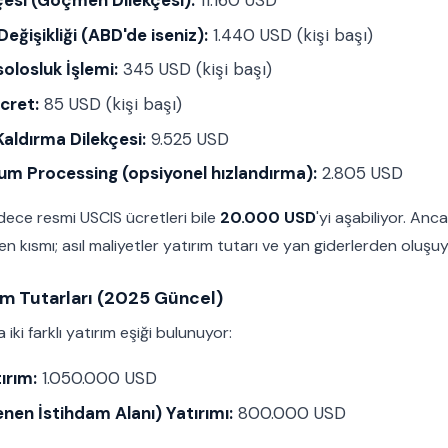
çesi (Göçmen Dilekçesi):
11.160 USD
eğişikliği (ABD'de iseniz):
1.440 USD (kişi başı)
losluk İşlemi:
345 USD (kişi başı)
cret:
85 USD (kişi başı)
Kaldırma Dilekçesi:
9.525 USD
m Processing (opsiyonel hızlandırma):
2.805 USD
ece resmi USCIS ücretleri bile
20.000 USD
'yi aşabiliyor. An
 kısmı; asıl maliyetler yatırım tutarı ve yan giderlerden oluşuy
m Tutarları (2025 Güncel)
ki farklı yatırım eşiği bulunuyor:
ırım:
1.050.000 USD
nen İstihdam Alanı) Yatırımı:
800.000 USD