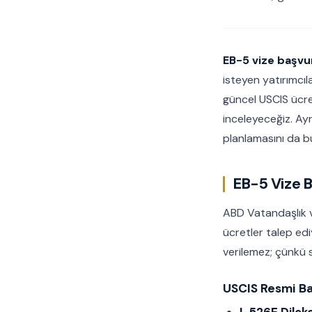
EB-5 vize başvu
isteyen yatırımcıl
güncel USCIS ücret
inceleyeceğiz. Ayrı
planlamasını da b
EB-5 Vize 
ABD Vatandaşlık v
ücretler talep edi
verilemez; çünkü 
USCIS Resmi Ba