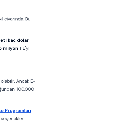
ıl civarında. Bu
eti kaç dolar
5 milyon TL
'yi
 olabilir. Ancak E-
duğundan, 100.000
ze Programları
 seçenekler