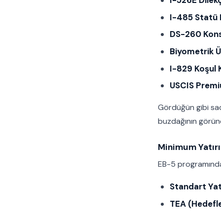
I-526E Dilek
I-485 Statü D
DS-260 Konso
Biyometrik Ü
I-829 Koşul 
USCIS Premiu
Gördüğün gibi sad
buzdağının görünen
Minimum Yatırı
EB-5 programında i
Standart Yat
TEA (Hedefle