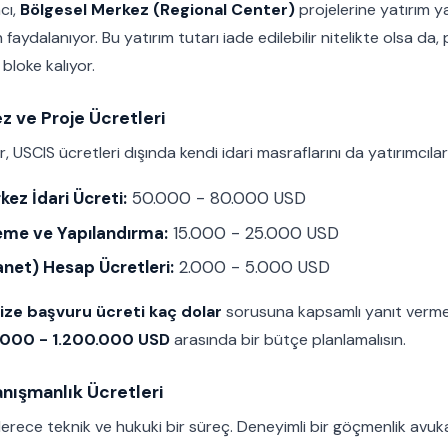
cı,
Bölgesel Merkez (Regional Center)
projelerine yatırım
n faydalanıyor. Bu yatırım tutarı iade edilebilir nitelikte olsa da
 bloke kalıyor.
z ve Proje Ücretleri
, USCIS ücretleri dışında kendi idari masraflarını da yatırımcılar
ez İdari Ücreti:
50.000 - 80.000 USD
eme ve Yapılandırma:
15.000 - 25.000 USD
net) Hesap Ücretleri:
2.000 - 5.000 USD
ize başvuru ücreti kaç dolar
sorusuna kapsamlı yanıt verme
000 - 1.200.000 USD
arasında bir bütçe planlamalısın.
anışmanlık Ücretleri
erece teknik ve hukuki bir süreç. Deneyimli bir göçmenlik avu