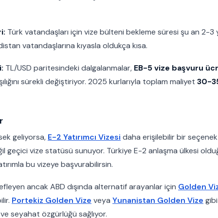
i:
Türk vatandaşları için vize bülteni bekleme süresi şu an 2-3 y
distan vatandaşlarına kıyasla oldukça kısa.
:
TL/USD paritesindeki dalgalanmalar,
EB-5 vize başvuru ücr
lığını sürekli değiştiriyor. 2025 kurlarıyla toplam maliyet
30-3
r
sek geliyorsa,
E-2 Yatırımcı Vizesi
daha erişilebilir bir seçenek
il geçici vize statüsü sunuyor. Türkiye E-2 anlaşma ülkesi ol
ırımla bu vizeye başvurabilirsin.
efleyen ancak ABD dışında alternatif arayanlar için
Golden Vi
lir.
Portekiz Golden Vize
veya
Yunanistan Golden Vize
gibi
ve seyahat özgürlüğü sağlıyor.