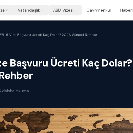
ize
Vatandaşlık
ABD Vizesi
Gayrimenkul
Haberl
EB-5 Vize Başvuru Ücreti Kaç Dolar? 2026 Güncel Rehber
ze Başvuru Ücreti Kaç Dolar
 Rehber
5
dakika okuma