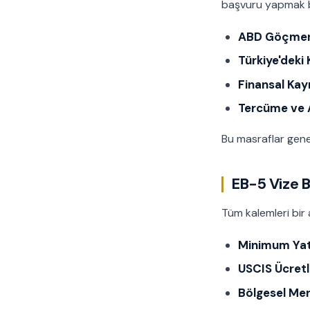
başvuru yapmak b
ABD Göçmenl
Türkiye'deki
Finansal Kayn
Tercüme ve A
Bu masraflar genel
EB-5 Vize B
Tüm kalemleri bir 
Minimum Yat
USCIS Ücretl
Bölgesel Mer