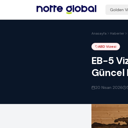
Golden V
Anasayfa
Haberler
ABD Vizesi
EB-5 Vi
Güncel
20 Nisan 2026