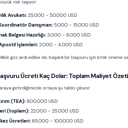
üyük risk taşıyor:
ik Avukatı:
25.000 - 50.000 USD
 Koordinatör Danışman:
5.000 - 15.000 USD
ak Belgesi Hazırlığı:
3.000 - 8.000 USD
postil İşlemleri:
2.000 - 4.000 USD
likle göz ardı edilse de, başarılı bir başvuru için kritik öneme sa
aşvuru Ücreti Kaç Dolar: Toplam Maliyet Özet
araya getirdiğimizde ortaya şu tablo çıkıyor:
ırım (TEA):
800.000 USD
eri (toplam):
22.000 - 25.000 USD
kez Ücretleri:
65.000 - 100.000 USD