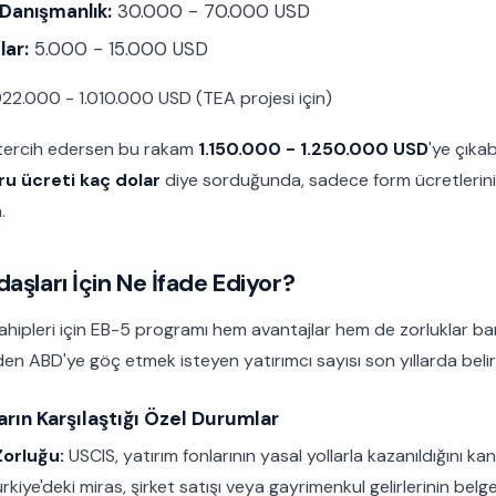
 Danışmanlık:
30.000 - 70.000 USD
lar:
5.000 - 15.000 USD
22.000 - 1.010.000 USD (TEA projesi için)
 tercih edersen bu rakam
1.150.000 - 1.250.000 USD
'ye çıkab
ru ücreti kaç dolar
diye sorduğunda, sadece form ücretlerini
.
aşları İçin Ne İfade Ediyor?
hipleri için EB-5 programı hem avantajlar hem de zorluklar barı
den ABD'ye göç etmek isteyen yatırımcı sayısı son yıllarda belirg
arın Karşılaştığı Özel Durumlar
Zorluğu:
USCIS, yatırım fonlarının yasal yollarla kazanıldığını ka
ürkiye'deki miras, şirket satışı veya gayrimenkul gelirlerinin belge