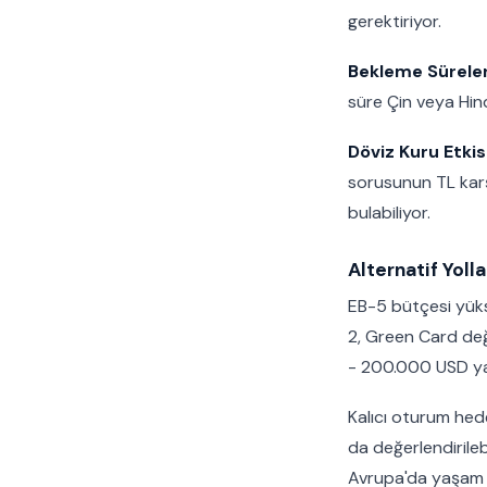
gerektiriyor.
Bekleme Süreler
süre Çin veya Hin
Döviz Kuru Etkisi
sorusunun TL karşı
bulabiliyor.
Alternatif Yolla
EB-5 bütçesi yük
2, Green Card değ
- 200.000 USD yat
Kalıcı oturum hed
da değerlendirilebi
Avrupa'da yaşam 