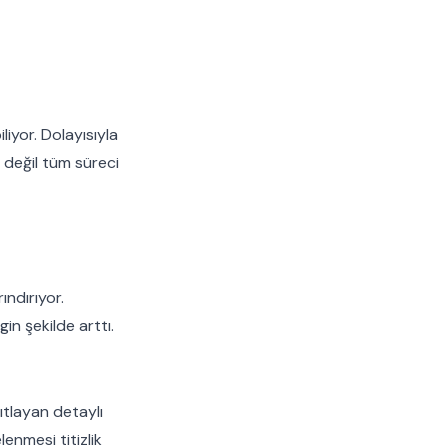
iliyor. Dolayısıyla
 değil tüm süreci
ndırıyor.
in şekilde arttı.
nıtlayan detaylı
lenmesi titizlik