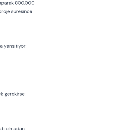
 yaparak 800.000
, proje süresince
a yansıtıyor:
k gerekirse:
katı olmadan