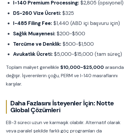
I-140 Premium Processing:
$2,805 (opsiyonel)
DS-260 Vize Ücreti:
$325
I-485 Filing Fee:
$1,440 (ABD içi başvuru için)
Sağlık Muayenesi:
$200-$500
Tercüme ve Denklik:
$500-$1,500
Avukatlık Ücreti:
$5,000-$15,000 (tam süreç)
Toplam maliyet genellikle
$10,000-$25,000
arasında
değişir. İşverenlerin çoğu, PERM ve I-140 masraflarını
karşılar.
Daha Fazlasını İsteyenler İçin: Notte
Global Çözümleri
EB-3 süreci uzun ve karmaşık olabilir. Alternatif olarak
veya paralel şekilde farklı göç programları da