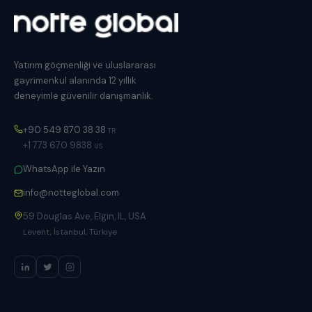
Yatırım göçmenliği ve uluslararası
gayrimenkul alanında 12 yıllık
deneyimle güvenilir danışmanlık.
+90 549 870 38 38
TR
+1 773 670 9838
US
WhatsApp ile Yazın
info@notteglobal.com
59 Douglas Ave, Elgin, IL, USA
Levent, İstanbul, Türkiye