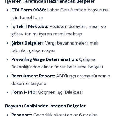
İşveren Tarafından Hazırlanacak Belgeler
ETA Form 9089:
Labor Certification başvurusu
için temel form
İş Teklif Mektubu:
Pozisyon detayları, maaş ve
görev tanımı içeren resmi mektup
Şirket Belgeleri:
Vergi beyannameleri, mali
tablolar, çalışan sayısı
Prevailing Wage Determination:
Çalışma
Bakanlığı'ndan alınan ücret belirleme belgesi
Recruitment Report:
ABD'li işçi arama sürecinin
dokümantasyonu
Form I-140:
Göçmen İşçi Dilekçesi
Başvuru Sahibinden İstenen Belgeler
Pasaport:
Geçerlilik süresi en az 6 ay olan