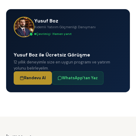
Yusuf Boz
Kıdemli Yatırım Göçmenliği Danışmanı
Çevrimiçi · Hemen yanıt
Yusuf Boz ile Ücretsiz Görüşme
12 yıllık deneyimle size en uygun programı ve yatırım
yolunu belirleyelim.
Randevu Al
WhatsApp'tan Yaz