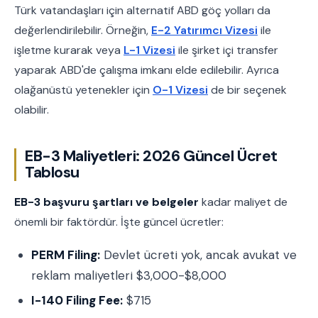
Türk vatandaşları için alternatif ABD göç yolları da
değerlendirilebilir. Örneğin,
E-2 Yatırımcı Vizesi
ile
işletme kurarak veya
L-1 Vizesi
ile şirket içi transfer
yaparak ABD'de çalışma imkanı elde edilebilir. Ayrıca
olağanüstü yetenekler için
O-1 Vizesi
de bir seçenek
olabilir.
EB-3 Maliyetleri: 2026 Güncel Ücret
Tablosu
EB-3 başvuru şartları ve belgeler
kadar maliyet de
önemli bir faktördür. İşte güncel ücretler:
PERM Filing:
Devlet ücreti yok, ancak avukat ve
reklam maliyetleri $3,000-$8,000
I-140 Filing Fee:
$715