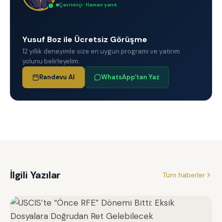
Çevrimiçi · Hemen yanıt
Yusuf Boz ile Ücretsiz Görüşme
12 yıllık deneyimle size en uygun programı ve yatırım
yolunu belirleyelim.
Randevu Al
WhatsApp'tan Yaz
İlgili Yazılar
Tüm haberler