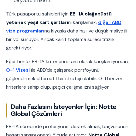
başvuru imkanı.
Türk pasaportu sahipleri için
EB-1A olağanüstü
yetenek yeşil kart şartları
nı karşılamak,
diğer ABD
vize programları
na kıyasla daha hızlı ve düşük maliyetli
bir yol sunuyor. Ancak kanıt toplama süreci titizlik
gerektiriyor.
Eğer henüz EB-1A kriterlerini tam olarak karşılamıyorsan,
O-1 Vizesi
ile ABD'de çalışarak portföyünü
güçlendirmek alternatif bir strateji olabilir. O-1 benzer
kriterlere sahip olup, geçici çalışma izni sağlıyor.
Daha Fazlasını İsteyenler İçin: Notte
Global Çözümleri
EB-1A sürecinde profesyonel destek almak, başvurunun
başarı şansını önemli ölçüde artırıyor.
Notte Global