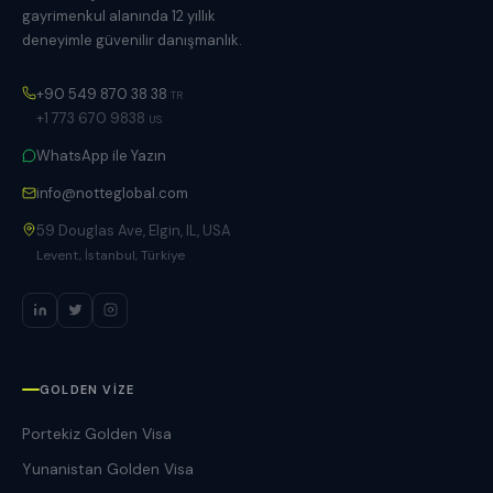
gayrimenkul alanında 12 yıllık
deneyimle güvenilir danışmanlık.
+90 549 870 38 38
TR
+1 773 670 9838
US
WhatsApp ile Yazın
info@notteglobal.com
59 Douglas Ave, Elgin, IL, USA
Levent, İstanbul, Türkiye
GOLDEN VIZE
Portekiz Golden Visa
Yunanistan Golden Visa