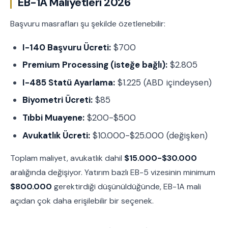
EB-1A Maliyetleri 2026
Başvuru masrafları şu şekilde özetlenebilir:
I-140 Başvuru Ücreti:
$700
Premium Processing (isteğe bağlı):
$2.805
I-485 Statü Ayarlama:
$1.225 (ABD içindeysen)
Biyometri Ücreti:
$85
Tıbbi Muayene:
$200-$500
Avukatlık Ücreti:
$10.000-$25.000 (değişken)
Toplam maliyet, avukatlık dahil
$15.000-$30.000
aralığında değişiyor. Yatırım bazlı EB-5 vizesinin minimum
$800.000
gerektirdiği düşünüldüğünde, EB-1A mali
açıdan çok daha erişilebilir bir seçenek.