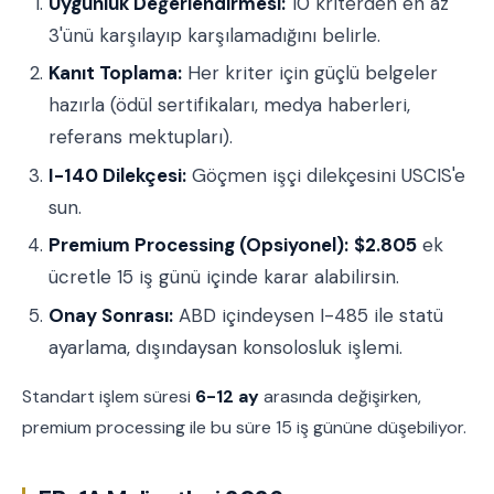
Uygunluk Değerlendirmesi:
10 kriterden en az
3'ünü karşılayıp karşılamadığını belirle.
Kanıt Toplama:
Her kriter için güçlü belgeler
hazırla (ödül sertifikaları, medya haberleri,
referans mektupları).
I-140 Dilekçesi:
Göçmen işçi dilekçesini USCIS'e
sun.
Premium Processing (Opsiyonel):
$2.805
ek
ücretle 15 iş günü içinde karar alabilirsin.
Onay Sonrası:
ABD içindeysen I-485 ile statü
ayarlama, dışındaysan konsolosluk işlemi.
Standart işlem süresi
6-12 ay
arasında değişirken,
premium processing ile bu süre 15 iş gününe düşebiliyor.