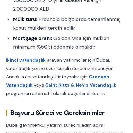
750.000 AED, 10 yıllık Golden Visa için
2.000.000 AED
Mülk türü:
Freehold bölgelerde tamamlanmış
konut mülkleri tercih edilir
Mortgage oranı:
Golden Visa için mülkün
minimum %50'si ödenmiş olmalıdır
İkinci vatandaşlık
arayan yatırımcılar için Dubai,
vatandaşlık yerine uzun süreli oturum izni sunuyor.
Ancak kalıcı vatandaşlık isteyenler için
Grenada
Vatandaşlık
veya
Saint Kitts & Nevis Vatandaşlık
programları alternatif olarak değerlendirilebilir.
Başvuru Süreci ve Gereksinimler
Dubai gayrimenkul yatırımı sürecini adım adım