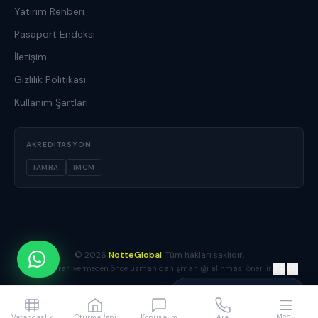
Yatırım Rehberi
Pasaport Endeksi
İletişim
Gizlilik Politikası
Kullanım Şartları
AKREDITASYON
IAMRA
IMCM
©
2026
NotteGlobal
. Tüm hakları saklıdır.
TR
/
EN
Yatırım kararı vermeden önce uzman danışmanlığı alınması önerilir.
Yusuf Boz
1
Danışmanınız çevrimiçi
Menü
Vatandaşlık
Oturma İzni
Konuşalım
Ara