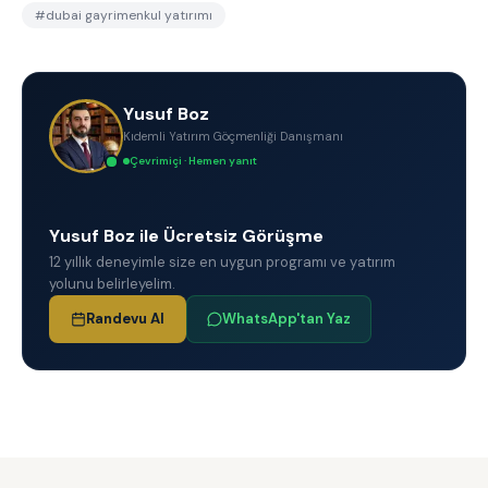
#
dubai gayrimenkul yatırımı
Yusuf Boz
Kıdemli Yatırım Göçmenliği Danışmanı
Çevrimiçi · Hemen yanıt
Yusuf Boz ile Ücretsiz Görüşme
12 yıllık deneyimle size en uygun programı ve yatırım
yolunu belirleyelim.
Randevu Al
WhatsApp'tan Yaz