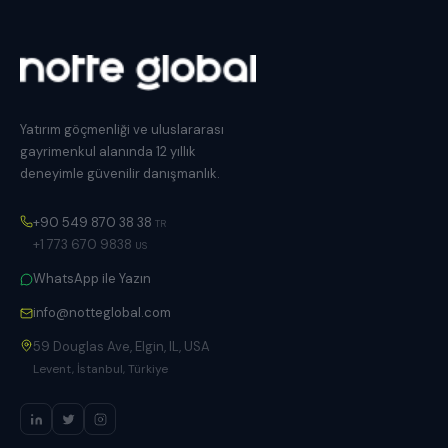
Yatırım göçmenliği ve uluslararası
gayrimenkul alanında 12 yıllık
deneyimle güvenilir danışmanlık.
+90 549 870 38 38
TR
+1 773 670 9838
US
WhatsApp ile Yazın
info@notteglobal.com
59 Douglas Ave, Elgin, IL, USA
Levent, İstanbul, Türkiye