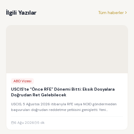
İlgili Yazılar
Tüm haberler
ABD Vizesi
USCIS’te “Önce RFE” Dönemi Bitti: Eksik Dosyalara
Doğrudan Ret Gelebilecek
USCIS, 5 Ağustos 2026 itibarıyla RFE veya NOID göndermeden
başvuruları doğrudan reddetme yetkisini genişletti. Yeni
uygulamanın detayları.
6 Ağu 2026
5
dk