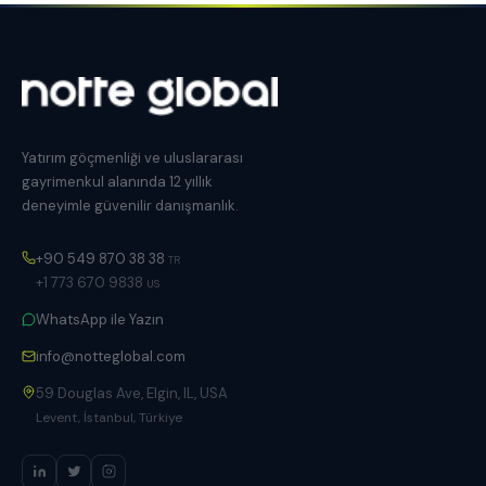
Yatırım göçmenliği ve uluslararası
gayrimenkul alanında 12 yıllık
deneyimle güvenilir danışmanlık.
+90 549 870 38 38
TR
+1 773 670 9838
US
WhatsApp ile Yazın
info@notteglobal.com
59 Douglas Ave, Elgin, IL, USA
Levent, İstanbul, Türkiye