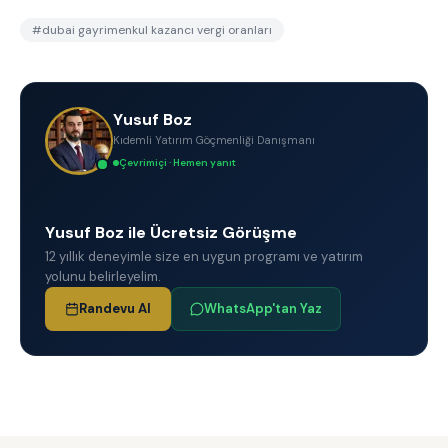
#
dubai gayrimenkul kazancı vergi oranları
Yusuf Boz
Kıdemli Yatırım Göçmenliği Danışmanı
Çevrimiçi · Hemen yanıt
Yusuf Boz ile Ücretsiz Görüşme
12 yıllık deneyimle size en uygun programı ve yatırım
yolunu belirleyelim.
Randevu Al
WhatsApp'tan Yaz