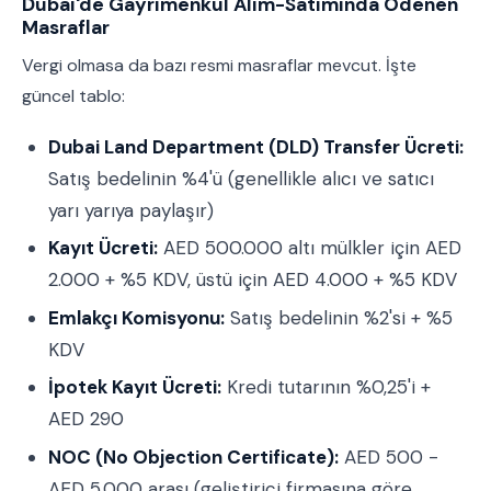
Dubai'de Gayrimenkul Alım-Satımında Ödenen
Masraflar
Vergi olmasa da bazı resmi masraflar mevcut. İşte
güncel tablo:
Dubai Land Department (DLD) Transfer Ücreti:
Satış bedelinin %4'ü (genellikle alıcı ve satıcı
yarı yarıya paylaşır)
Kayıt Ücreti:
AED 500.000 altı mülkler için AED
2.000 + %5 KDV, üstü için AED 4.000 + %5 KDV
Emlakçı Komisyonu:
Satış bedelinin %2'si + %5
KDV
İpotek Kayıt Ücreti:
Kredi tutarının %0,25'i +
AED 290
NOC (No Objection Certificate):
AED 500 -
AED 5.000 arası (geliştirici firmasına göre