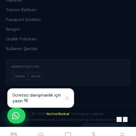
Yatırım Rehberi
Pasaport Endeksi
İletişim
Gizlilik Politikası
Kullanım Şartları
AKREDITASYON
IAMRA
IMCM
Ücretsiz danışmanlık için
yazın 👋
©
2026
NotteGlobal
. Tüm hakları saklıdır.
TR
/
EN
Yatırım kararı vermeden önce uzman danışmanlığı alınması önerilir.
Yusuf Boz
Danışmanınız çevrimiçi