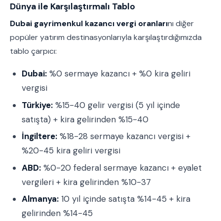
Dünya ile Karşılaştırmalı Tablo
Dubai gayrimenkul kazancı vergi oranları
nı diğer
popüler yatırım destinasyonlarıyla karşılaştırdığımızda
tablo çarpıcı:
Dubai:
%0 sermaye kazancı + %0 kira geliri
vergisi
Türkiye:
%15-40 gelir vergisi (5 yıl içinde
satışta) + kira gelirinden %15-40
İngiltere:
%18-28 sermaye kazancı vergisi +
%20-45 kira geliri vergisi
ABD:
%0-20 federal sermaye kazancı + eyalet
vergileri + kira gelirinden %10-37
Almanya:
10 yıl içinde satışta %14-45 + kira
gelirinden %14-45