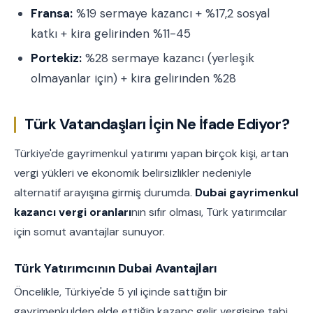
Fransa:
%19 sermaye kazancı + %17,2 sosyal
katkı + kira gelirinden %11-45
Portekiz:
%28 sermaye kazancı (yerleşik
olmayanlar için) + kira gelirinden %28
Türk Vatandaşları İçin Ne İfade Ediyor?
Türkiye'de gayrimenkul yatırımı yapan birçok kişi, artan
vergi yükleri ve ekonomik belirsizlikler nedeniyle
alternatif arayışına girmiş durumda.
Dubai gayrimenkul
kazancı vergi oranları
nın sıfır olması, Türk yatırımcılar
için somut avantajlar sunuyor.
Türk Yatırımcının Dubai Avantajları
Öncelikle, Türkiye'de 5 yıl içinde sattığın bir
gayrimenkulden elde ettiğin kazanç gelir vergisine tabi.