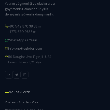
Yatırım göçmenliği ve uluslararası
gayrimenkul alanında 12 yıllık
deneyimle güvenilir danışmanlık.
+90 549 870 38 38
TR
+1 773 670 9838
US
WhatsApp ile Yazın
info@notteglobal.com
59 Douglas Ave, Elgin, IL, USA
Levent, İstanbul, Türkiye
GOLDEN VIZE
Portekiz Golden Visa