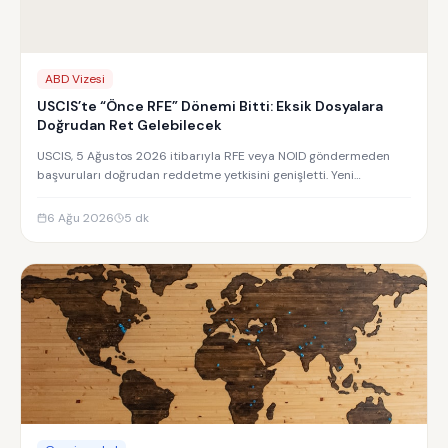
ABD Vizesi
USCIS’te “Önce RFE” Dönemi Bitti: Eksik Dosyalara
Doğrudan Ret Gelebilecek
USCIS, 5 Ağustos 2026 itibarıyla RFE veya NOID göndermeden
başvuruları doğrudan reddetme yetkisini genişletti. Yeni
uygulamanın detayları.
6 Ağu 2026
5
dk