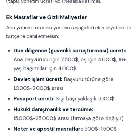
(tapu, yönetim ücreti vb.) hesaba katılmalı.
Ek Masraflar ve Gizli Maliyetler
Ana yatırım tutarının yanı sıra aşağıdaki ek maliyetleri de
bütçene dahil etmelisin:
Due diligence (güvenlik soruşturması) ücreti:
Ana başvurucu için 7.500$, eş için 4.000$, 16+
yaş bağımlılar için 4.000$
Devlet işlem ücreti:
Başvuru türüne göre
1.000$-2.000$ arası
Pasaport ücreti:
Kişi başı yaklaşık 1.000$
Hukuki danışmanlık ve tercüme:
15.000$-25.000$ arası (firmaya göre değişir)
Noter ve apostil masrafları:
500$-1.500$