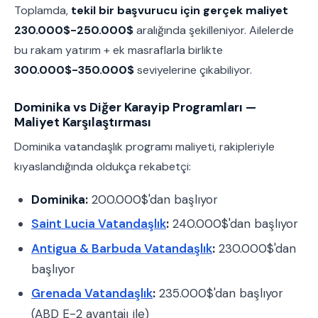
Toplamda,
tekil bir başvurucu için gerçek maliyet
230.000$-250.000$
aralığında şekilleniyor. Ailelerde
bu rakam yatırım + ek masraflarla birlikte
300.000$-350.000$
seviyelerine çıkabiliyor.
Dominika vs Diğer Karayip Programları —
Maliyet Karşılaştırması
Dominika vatandaşlık programı maliyeti, rakipleriyle
kıyaslandığında oldukça rekabetçi:
Dominika:
200.000$'dan başlıyor
Saint Lucia Vatandaşlık
:
240.000$'dan başlıyor
Antigua & Barbuda Vatandaşlık
:
230.000$'dan
başlıyor
Grenada Vatandaşlık
:
235.000$'dan başlıyor
(ABD E-2 avantajı ile)