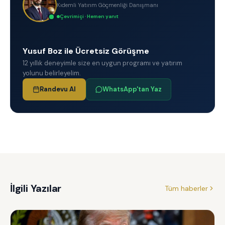
Kıdemli Yatırım Göçmenliği Danışmanı
Çevrimiçi · Hemen yanıt
Yusuf Boz ile Ücretsiz Görüşme
12 yıllık deneyimle size en uygun programı ve yatırım
yolunu belirleyelim.
Randevu Al
WhatsApp'tan Yaz
İlgili Yazılar
Tüm haberler