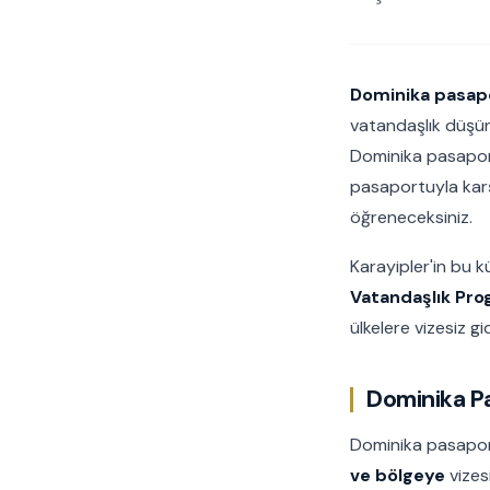
Dominika pasapor
vatandaşlık düşüne
Dominika pasaportu
pasaportuyla karş
öğreneceksiniz.
Karayipler'in bu 
Vatandaşlık Pro
ülkelere vizesiz g
Dominika Pa
Dominika pasapo
ve bölgeye
vizes