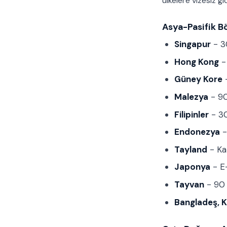
ülkelere vizesiz gid
Asya-Pasifik Bö
Singapur
- 30
Hong Kong
-
Güney Kore
-
Malezya
- 90
Filipinler
- 30
Endonezya
-
Tayland
- Ka
Japonya
- E-
Tayvan
- 90 
Bangladeş, K