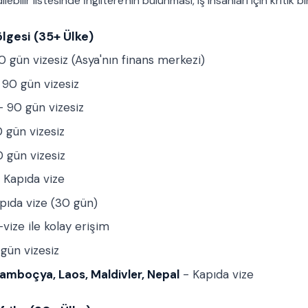
ilebilir listesinde İngiltere'nin bulunması, iş insanları için kritik b
lgesi (35+ Ülke)
 gün vizesiz (Asya'nın finans merkezi)
 90 gün vizesiz
 90 gün vizesiz
 gün vizesiz
 gün vizesiz
 Kapıda vize
pıda vize (30 gün)
vize ile kolay erişim
gün vizesiz
amboçya, Laos, Maldivler, Nepal
- Kapıda vize