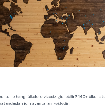
tu ile hangi ülkelere vizesiz gidilebilir? 140+ ülke lis
vatandaşları için avantajları keşfedin.