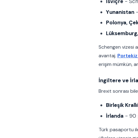
İsviçre
- Sch
Yunanistan
-
Polonya, Çek
Lüksemburg, 
Schengen vizesi al
avantaj.
Portekiz
erişim mümkün, an
İngiltere ve İr
Brexit sonrası bil
Birleşik Krall
İrlanda
- 90 
Türk pasaportu ile