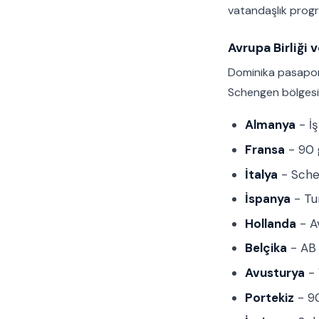
vatandaşlık progr
Avrupa Birliği 
Dominika pasaportu
Schengen bölgesi
Almanya
- İş
Fransa
- 90 
İtalya
- Sche
İspanya
- Tur
Hollanda
- Av
Belçika
- AB 
Avusturya
- 
Portekiz
- 90