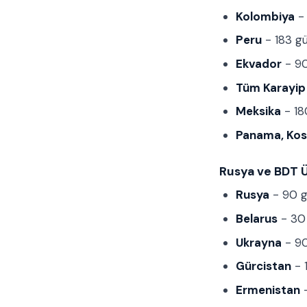
Kolombiya
- 
Peru
- 183 gü
Ekvador
- 90
Tüm Karayip 
Meksika
- 18
Panama, Kos
Rusya ve BDT Ü
Rusya
- 90 g
Belarus
- 30 
Ukrayna
- 90
Gürcistan
- 1
Ermenistan
-