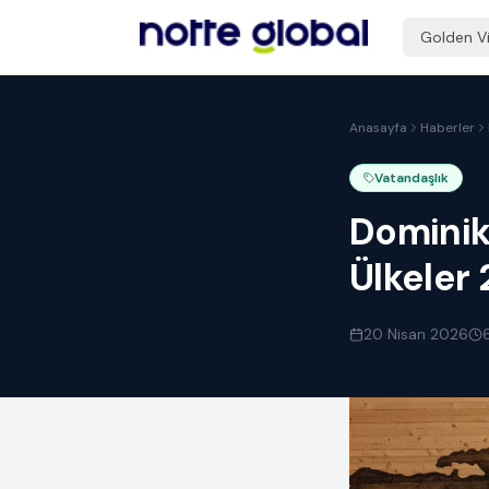
Golden V
Anasayfa
Haberler
Vatandaşlık
Dominika
Ülkeler
20 Nisan 2026