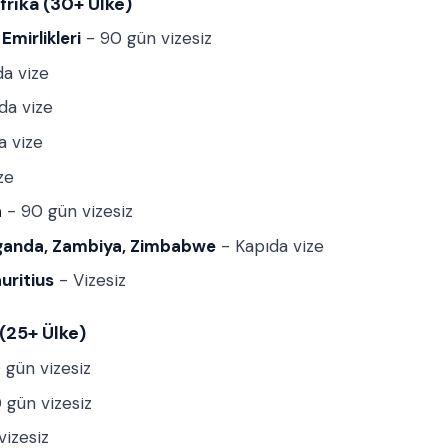
frika (30+ Ülke)
Emirlikleri
- 90 gün vizesiz
a vize
da vize
a vize
ze
a
- 90 gün vizesiz
ganda, Zambiya, Zimbabwe
- Kapıda vize
uritius
- Vizesiz
 (25+ Ülke)
 gün vizesiz
 gün vizesiz
izesiz