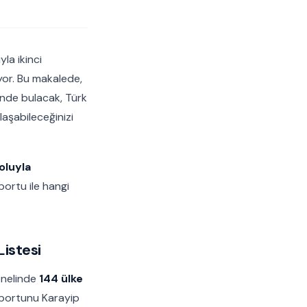
la ikinci
yor. Bu makalede,
inde bulacak, Türk
aşabileceğinizi
oluyla
portu ile hangi
Listesi
enelinde
144 ülke
saportunu Karayip