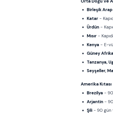
Orta Doğu ve A
Birleşik Arap 
Katar
- Kapıd
Ürdün
- Kapı
Mısır
- Kapıd
Kenya
- E-vi
Güney Afrik
Tanzanya, U
Seyşeller, Ma
Amerika Kıtası
Brezilya
- 90
Arjantin
- 90
Şili
- 90 gün v