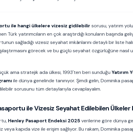
tu ile hangi ülkelere vizesiz gidilebilir
sorusu, yatırım yoluy
n Türk yatırımcıların en çok araştırdığı konuların başında geli
nun sağladığı vizesiz seyahat imkânlarını detaylı bir liste hal
ılaştırmasını görecek ve bu güçlü seyahat özgürlüğüne nasıl ul
küçük ama stratejik ada ülkesi, 1993'ten beri sunduğu
Yatırım Y
gramı
ile dünya genelinde tanınıyor. Şimdi gelin, Dominika pasa
idilebilir sorusunu tüm detaylarıyla cevaplayalım.
saportu ile Vizesiz Seyahat Edilebilen Ülkeler 
rtu,
Henley Pasaport Endeksi 2025
verilerine göre dünya g
iz veya kapıda vize ile erişim sağlıyor. Bu rakam, Dominika pa