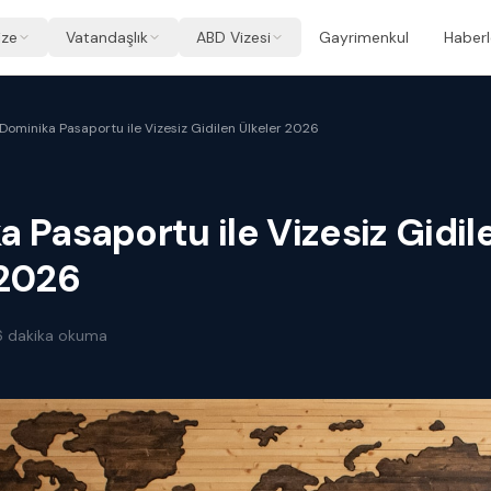
ize
Vatandaşlık
ABD Vizesi
Gayrimenkul
Haberl
Dominika Pasaportu ile Vizesiz Gidilen Ülkeler 2026
 Pasaportu ile Vizesiz Gidil
 2026
6
dakika okuma