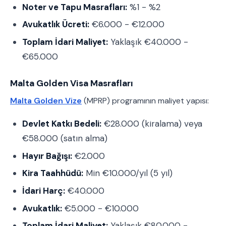
Noter ve Tapu Masrafları:
%1 - %2
Avukatlık Ücreti:
€6.000 - €12.000
Toplam İdari Maliyet:
Yaklaşık €40.000 -
€65.000
Malta Golden Visa Masrafları
Malta Golden Vize
(MPRP) programının maliyet yapısı:
Devlet Katkı Bedeli:
€28.000 (kiralama) veya
€58.000 (satın alma)
Hayır Bağışı:
€2.000
Kira Taahhüdü:
Min €10.000/yıl (5 yıl)
İdari Harç:
€40.000
Avukatlık:
€5.000 - €10.000
Toplam İdari Maliyet:
Yaklaşık €80.000 -