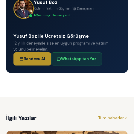
Yusuf Boz
Kıdemli Yatırım Göçmenliği Danışmanı
Çevrimiçi · Hemen yanıt
Yusuf Boz ile Ücretsiz Görüşme
12 yıllık deneyimle size en uygun programı ve yatırım
yolunu belirleyelim.
Randevu Al
WhatsApp'tan Yaz
İlgili Yazılar
Tüm haberler