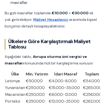
masraflar
Bu gizli masraflar toplamda
€10.000 - €30.000
ek
yük getirebiliyor.
Maliyet Hesaplayıcı
aracımızla kişisel
bütçenizi detaylı hesaplayabilirsiniz.
Ülkelere Göre Karşılaştırmalı Maliyet
Tablosu
Aşağıdaki tablo,
Avrupa oturma izni vergisi ve
masrafları
konusunda hızlı bir karşılaştırma sunuyor:
Ülke
Min. Yatırım
İdari Masraf
Toplam Ba
Letonya
€50.000
€4.000-8.000
€54.000-5
Yunanistan
€250.000
€15.000-35.000
€265.000-
Macaristan
€250.000
€6.000-12.000
€256.000-
Portekiz
€250.000
€12.000-25.000
€262.000-