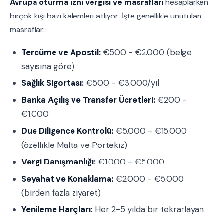
Avrupa oturma izni vergisi ve masrafları
hesaplarken
birçok kişi bazı kalemleri atlıyor. İşte genellikle unutulan
masraflar:
Tercüme ve Apostil:
€500 - €2.000 (belge
sayısına göre)
Sağlık Sigortası:
€500 - €3.000/yıl
Banka Açılış ve Transfer Ücretleri:
€200 -
€1.000
Due Diligence Kontrolü:
€5.000 - €15.000
(özellikle Malta ve Portekiz)
Vergi Danışmanlığı:
€1.000 - €5.000
Seyahat ve Konaklama:
€2.000 - €5.000
(birden fazla ziyaret)
Yenileme Harçları:
Her 2-5 yılda bir tekrarlayan