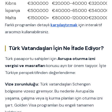
Kıbrıs
€300.000
€20.000-40.000
€320.000-
İspanya
€500.000
€40.000-65.000
€540.000-
Malta
€150.000+
€80.000-120.000
€230.000-
Farklı programları detaylı
karşılaştırmak
için interaktif
aracımızı kullanabilirsiniz.
Türk Vatandaşları İçin Ne İfade Ediyor?
Türk pasaportu sahipleri için
Avrupa oturma izni
vergisi ve masrafları
konusu ayrı bir önem taşıyor. İşte
Türkiye perspektifinden değerlendirme:
Vize zorunluluğu:
Türk vatandaşları Schengen
bölgesine vizesiz giremiyor. Bu nedenle Avrupa'da
yaşama, çalışma veya iş kurma planları için oturma izni
şart. Golden Visa programları bu engeli tamamen