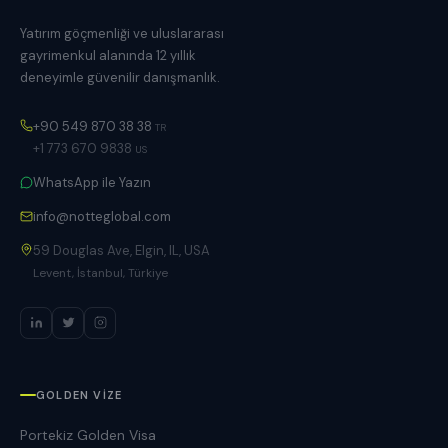
Yatırım göçmenliği ve uluslararası
gayrimenkul alanında 12 yıllık
deneyimle güvenilir danışmanlık.
+90 549 870 38 38
TR
+1 773 670 9838
US
WhatsApp ile Yazın
info@notteglobal.com
59 Douglas Ave, Elgin, IL, USA
Levent, İstanbul, Türkiye
GOLDEN VIZE
Portekiz Golden Visa