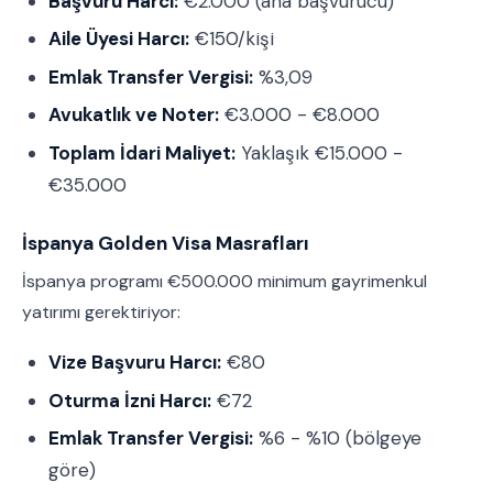
Başvuru Harcı:
€2.000 (ana başvurucu)
Aile Üyesi Harcı:
€150/kişi
Emlak Transfer Vergisi:
%3,09
Avukatlık ve Noter:
€3.000 - €8.000
Toplam İdari Maliyet:
Yaklaşık €15.000 -
€35.000
İspanya Golden Visa Masrafları
İspanya programı €500.000 minimum gayrimenkul
yatırımı gerektiriyor:
Vize Başvuru Harcı:
€80
Oturma İzni Harcı:
€72
Emlak Transfer Vergisi:
%6 - %10 (bölgeye
göre)