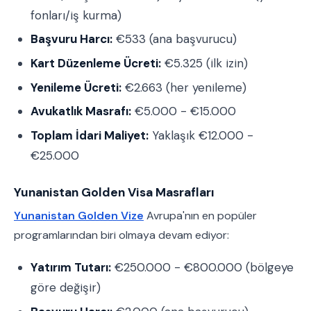
fonları/iş kurma)
Başvuru Harcı:
€533 (ana başvurucu)
Kart Düzenleme Ücreti:
€5.325 (ilk izin)
Yenileme Ücreti:
€2.663 (her yenileme)
Avukatlık Masrafı:
€5.000 - €15.000
Toplam İdari Maliyet:
Yaklaşık €12.000 -
€25.000
Yunanistan Golden Visa Masrafları
Yunanistan Golden Vize
Avrupa'nın en popüler
programlarından biri olmaya devam ediyor:
Yatırım Tutarı:
€250.000 - €800.000 (bölgeye
göre değişir)