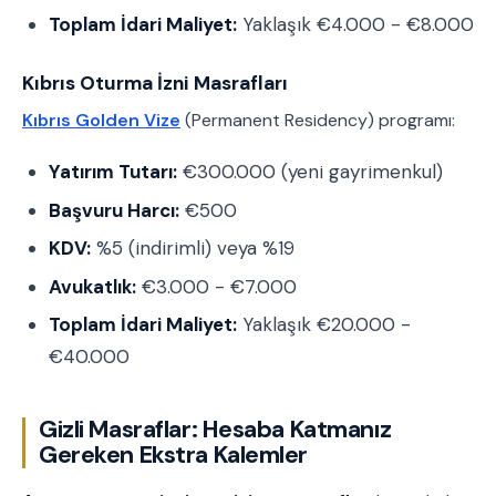
Toplam İdari Maliyet:
Yaklaşık €4.000 - €8.000
Kıbrıs Oturma İzni Masrafları
Kıbrıs Golden Vize
(Permanent Residency) programı:
Yatırım Tutarı:
€300.000 (yeni gayrimenkul)
Başvuru Harcı:
€500
KDV:
%5 (indirimli) veya %19
Avukatlık:
€3.000 - €7.000
Toplam İdari Maliyet:
Yaklaşık €20.000 -
€40.000
Gizli Masraflar: Hesaba Katmanız
Gereken Ekstra Kalemler