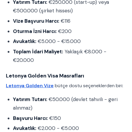
Yatırım Tutarı:
€250.000 (start-up) veya
€500.000 (şirket hissesi)
Vize Başvuru Harcı:
€116
Oturma İzni Harcı:
€200
Avukatlık:
€5.000 - €15.000
Toplam İdari Maliyet:
Yaklaşık €8.000 -
€20.000
Letonya Golden Visa Masrafları
Letonya Golden Vize
bütçe dostu seçeneklerden biri:
Yatırım Tutarı:
€50.000 (devlet tahvili - geri
alınmaz)
Başvuru Harcı:
€150
Avukatlık:
€2.000 - €5.000