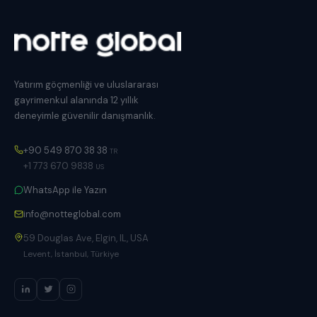
Yatırım göçmenliği ve uluslararası
gayrimenkul alanında 12 yıllık
deneyimle güvenilir danışmanlık.
+90 549 870 38 38
TR
+1 773 670 9838
US
WhatsApp ile Yazın
info@notteglobal.com
59 Douglas Ave, Elgin, IL, USA
Levent, İstanbul, Türkiye