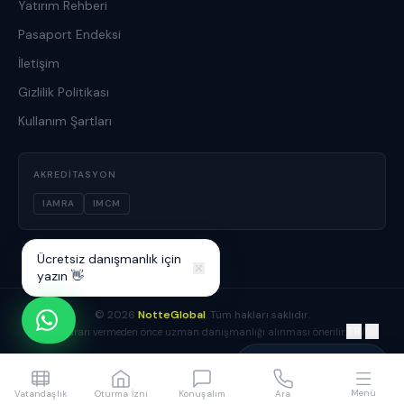
Yatırım Rehberi
Pasaport Endeksi
İletişim
Gizlilik Politikası
Kullanım Şartları
AKREDITASYON
IAMRA
IMCM
Ücretsiz danışmanlık için
yazın 👋
©
2026
NotteGlobal
. Tüm hakları saklıdır.
TR
/
EN
Yatırım kararı vermeden önce uzman danışmanlığı alınması önerilir.
Yusuf Boz
Danışmanınız çevrimiçi
Menü
Vatandaşlık
Oturma İzni
Konuşalım
Ara