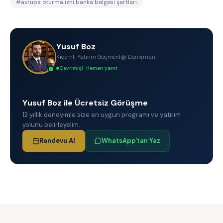
#
avrupa oturma izni banka belgesi şartları
Yusuf Boz
Kıdemli Yatırım Göçmenliği Danışmanı
Çevrimiçi · Hemen yanıt
Yusuf Boz ile Ücretsiz Görüşme
12 yıllık deneyimle size en uygun programı ve yatırım
yolunu belirleyelim.
Randevu Al
WhatsApp'tan Yaz