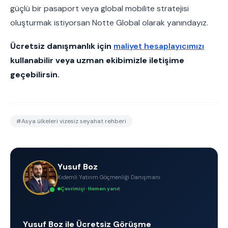
güçlü bir pasaport veya global mobilite stratejisi
oluşturmak istiyorsan Notte Global olarak yanındayız.
Ücretsiz danışmanlık için
maliyet hesaplayıcımızı
kullanabilir veya uzman ekibimizle iletişime
geçebilirsin.
#
Asya ülkeleri vizesiz seyahat rehberi
Yusuf Boz
Kıdemli Yatırım Göçmenliği Danışmanı
Çevrimiçi · Hemen yanıt
Yusuf Boz ile Ücretsiz Görüşme