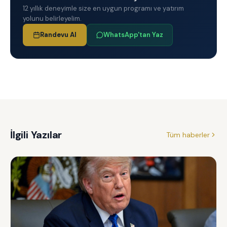
12 yıllık deneyimle size en uygun programı ve yatırım
yolunu belirleyelim.
Randevu Al
WhatsApp'tan Yaz
İlgili Yazılar
Tüm haberler