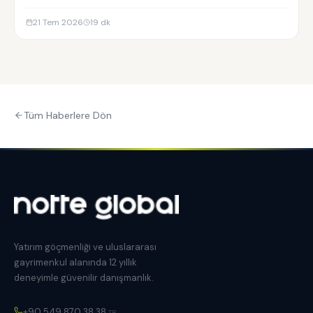
Residences yatırım analizi.
21 Tem 2026
19
dk
Tüm Haberlere Dön
Yatırım göçmenliği ve uluslararası
gayrimenkul alanında 12 yıllık
deneyimle güvenilir danışmanlık.
+90 549 870 38 38
TR