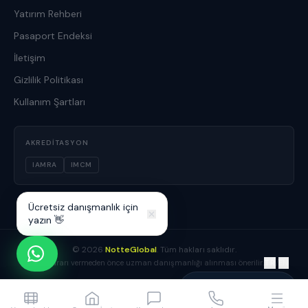
Yatırım Rehberi
Pasaport Endeksi
İletişim
Gizlilik Politikası
Kullanım Şartları
AKREDITASYON
IAMRA
IMCM
Ücretsiz danışmanlık için
yazın 👋
©
2026
NotteGlobal
. Tüm hakları saklıdır.
TR
/
EN
Yatırım kararı vermeden önce uzman danışmanlığı alınması önerilir.
Yusuf Boz
Danışmanınız çevrimiçi