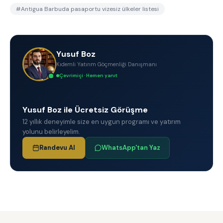
#
Antigua Barbuda pasaportu vizesiz ülkeler listesi
Yusuf Boz
Kıdemli Yatırım Göçmenliği Danışmanı
Çevrimiçi · Hemen yanıt
Yusuf Boz ile Ücretsiz Görüşme
12 yıllık deneyimle size en uygun programı ve yatırım
yolunu belirleyelim.
Randevu Al
WhatsApp'tan Yaz