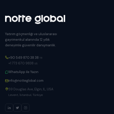
Yatırım göçmenliği ve uluslararası
gayrimenkul alanında 12 yıllık
deneyimle güvenilir danışmanlık.
+90 549 870 38 38
TR
+1 773 670 9838
US
WhatsApp ile Yazın
info@notteglobal.com
59 Douglas Ave, Elgin, IL, USA
Levent, İstanbul, Türkiye