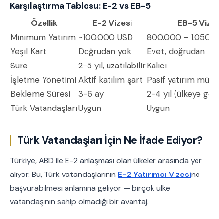
Karşılaştırma Tablosu: E-2 vs EB-5
Özellik
E-2 Vizesi
EB-5 Vizes
Minimum Yatırım
~100.000 USD
800.000 - 1.050.
Yeşil Kart
Doğrudan yok
Evet, doğrudan
Süre
2-5 yıl, uzatılabilir
Kalıcı
İşletme Yönetimi
Aktif katılım şart
Pasif yatırım müm
Bekleme Süresi
3-6 ay
2-4 yıl (ülkeye gör
Türk Vatandaşları
Uygun
Uygun
Türk Vatandaşları İçin Ne İfade Ediyor?
Türkiye, ABD ile E-2 anlaşması olan ülkeler arasında yer
alıyor. Bu, Türk vatandaşlarının
E-2 Yatırımcı Vizesi
ne
başvurabilmesi anlamına geliyor — birçok ülke
vatandaşının sahip olmadığı bir avantaj.