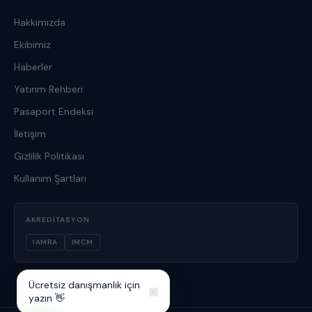
Hakkımızda
Ekibimiz
Haberler
Yatırım Rehberi
Pasaport Endeksi
İletişim
Gizlilik Politikası
Kullanım Şartları
AKREDITASYON
IAMRA
IMCM
Ücretsiz danışmanlık için
yazın 👋