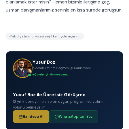
planlamak ister misin? Hemen bizimle iletişime geç,
uzman danışmanlarımız seninle en kısa sürede görüşsün.
#
abd yatırımcı vizesi yeşil kart yolu açar mı
Yusuf Boz
Kıdemli Yatırım Göçmenliği Danışmanı
Çevrimiçi · Hemen yanıt
Yusuf Boz ile Ücretsiz Görüşme
12 yıllık deneyimle size en uygun programı ve yatırım
yolunu belirleyelim.
Randevu Al
WhatsApp'tan Yaz