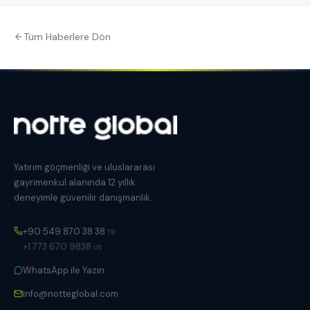
Tüm Haberlere Dön
Yatırım göçmenliği ve uluslararası
gayrimenkul alanında 12 yıllık
deneyimle güvenilir danışmanlık.
+90 549 870 38 38
TR
+1 773 670 9838
US
WhatsApp ile Yazın
info@notteglobal.com