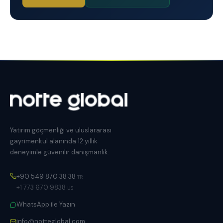
Yatırım göçmenliği ve uluslararası
gayrimenkul alanında 12 yıllık
deneyimle güvenilir danışmanlık.
+90 549 870 38 38
TR
+1 773 670 9838
US
WhatsApp ile Yazın
info@notteglobal.com