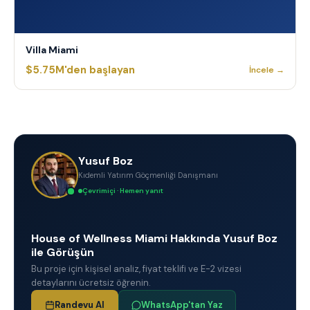
Villa Miami
$5.75M'den başlayan
İncele →
Yusuf Boz
Kıdemli Yatırım Göçmenliği Danışmanı
Çevrimiçi · Hemen yanıt
House of Wellness Miami Hakkında Yusuf Boz
ile Görüşün
Bu proje için kişisel analiz, fiyat teklifi ve E-2 vizesi
detaylarını ücretsiz öğrenin.
Randevu Al
WhatsApp'tan Yaz