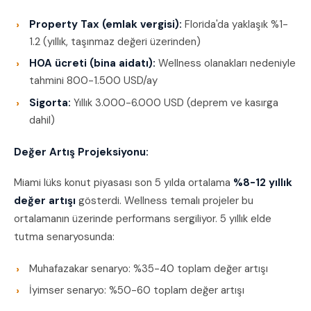
Property Tax (emlak vergisi):
Florida'da yaklaşık %1-
1.2 (yıllık, taşınmaz değeri üzerinden)
HOA ücreti (bina aidatı):
Wellness olanakları nedeniyle
tahmini 800-1.500 USD/ay
Sigorta:
Yıllık 3.000-6.000 USD (deprem ve kasırga
dahil)
Değer Artış Projeksiyonu:
Miami lüks konut piyasası son 5 yılda ortalama
%8-12 yıllık
değer artışı
gösterdi. Wellness temalı projeler bu
ortalamanın üzerinde performans sergiliyor. 5 yıllık elde
tutma senaryosunda:
Muhafazakar senaryo: %35-40 toplam değer artışı
İyimser senaryo: %50-60 toplam değer artışı