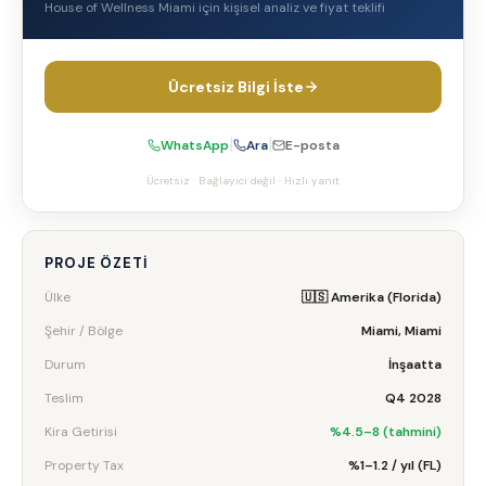
House of Wellness Miami
için kişisel analiz ve fiyat teklifi
Ücretsiz Bilgi İste
|
|
WhatsApp
Ara
E-posta
Ücretsiz · Bağlayıcı değil · Hızlı yanıt
PROJE ÖZETI
Ülke
🇺🇸 Amerika (Florida)
Şehir / Bölge
Miami, Miami
Durum
İnşaatta
Teslim
Q4 2028
Kira Getirisi
%4.5–8 (tahmini)
Property Tax
%1–1.2 / yıl (FL)