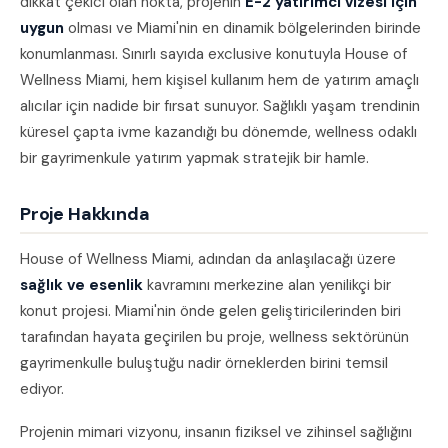
dikkat çekici olan nokta, projenin
E-2 yatırımcı vizesi için
uygun
olması ve Miami'nin en dinamik bölgelerinden birinde
konumlanması. Sınırlı sayıda exclusive konutuyla House of
Wellness Miami, hem kişisel kullanım hem de yatırım amaçlı
alıcılar için nadide bir fırsat sunuyor. Sağlıklı yaşam trendinin
küresel çapta ivme kazandığı bu dönemde, wellness odaklı
bir gayrimenkule yatırım yapmak stratejik bir hamle.
Proje Hakkında
House of Wellness Miami, adından da anlaşılacağı üzere
sağlık ve esenlik
kavramını merkezine alan yenilikçi bir
konut projesi. Miami'nin önde gelen geliştiricilerinden biri
tarafından hayata geçirilen bu proje, wellness sektörünün
gayrimenkulle buluştuğu nadir örneklerden birini temsil
ediyor.
Projenin mimari vizyonu, insanın fiziksel ve zihinsel sağlığını