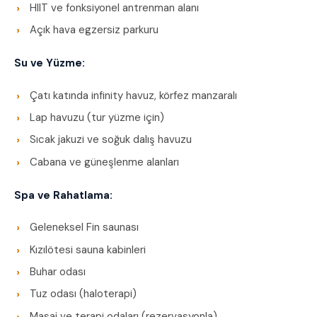
HIIT ve fonksiyonel antrenman alanı
Açık hava egzersiz parkuru
Su ve Yüzme:
Çatı katında infinity havuz, körfez manzaralı
Lap havuzu (tur yüzme için)
Sıcak jakuzi ve soğuk dalış havuzu
Cabana ve güneşlenme alanları
Spa ve Rahatlama:
Geleneksel Fin saunası
Kızılötesi sauna kabinleri
Buhar odası
Tuz odası (haloterapi)
Masaj ve terapi odaları (rezervasyonla)