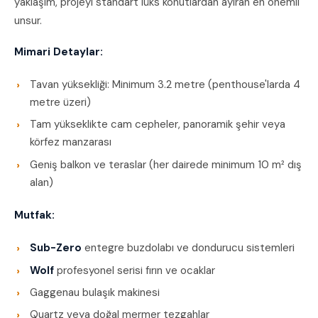
yaklaşım, projeyi standart lüks konutlardan ayıran en önemli
unsur.
Mimari Detaylar:
Tavan yüksekliği: Minimum 3.2 metre (penthouse'larda 4
metre üzeri)
Tam yükseklikte cam cepheler, panoramik şehir veya
körfez manzarası
Geniş balkon ve teraslar (her dairede minimum 10 m² dış
alan)
Mutfak:
Sub-Zero
entegre buzdolabı ve dondurucu sistemleri
Wolf
profesyonel serisi fırın ve ocaklar
Gaggenau bulaşık makinesi
Quartz veya doğal mermer tezgahlar