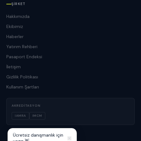
ŞIRKET
Hakkımızda
Ekibimiz
Haberler
Yatırım Rehberi
Pasaport Endeksi
İletişim
Gizlilik Politikası
Kullanım Şartları
AKREDITASYON
IAMRA
IMCM
Ücretsiz danışmanlık için