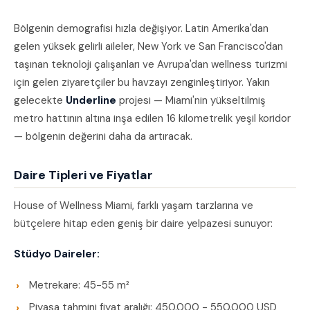
Bölgenin demografisi hızla değişiyor. Latin Amerika'dan
gelen yüksek gelirli aileler, New York ve San Francisco'dan
taşınan teknoloji çalışanları ve Avrupa'dan wellness turizmi
için gelen ziyaretçiler bu havzayı zenginleştiriyor. Yakın
gelecekte
Underline
projesi — Miami'nin yükseltilmiş
metro hattının altına inşa edilen 16 kilometrelik yeşil koridor
— bölgenin değerini daha da artıracak.
Daire Tipleri ve Fiyatlar
House of Wellness Miami, farklı yaşam tarzlarına ve
bütçelere hitap eden geniş bir daire yelpazesi sunuyor:
Stüdyo Daireler:
Metrekare: 45-55 m²
Piyasa tahmini fiyat aralığı: 450.000 - 550.000 USD