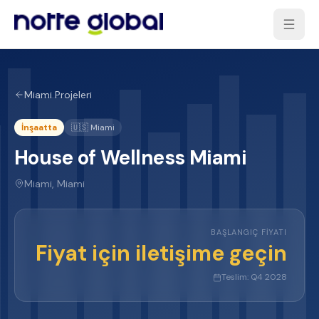
Miami Projeleri
İnşaatta
🇺🇸
Miami
House of Wellness Miami
Miami
,
Miami
BAŞLANGIÇ FIYATI
Fiyat için iletişime geçin
Teslim:
Q4 2028