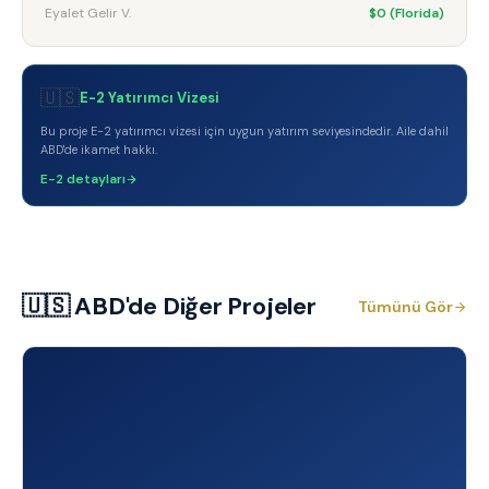
Eyalet Gelir V.
$0 (Florida)
🇺🇸
E-2 Yatırımcı Vizesi
Bu proje E-2 yatırımcı vizesi için uygun yatırım seviyesindedir. Aile dahil
ABD'de ikamet hakkı.
E-2 detayları
🇺🇸 ABD
'de Diğer Projeler
Tümünü Gör