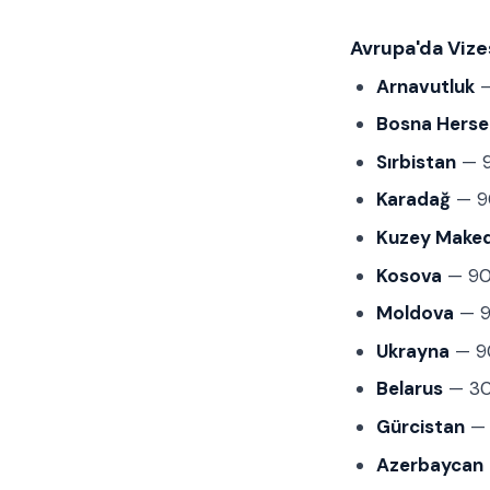
Avrupa'da Vizes
Arnavutluk
—
Bosna Herse
Sırbistan
— 9
Karadağ
— 90
Kuzey Make
Kosova
— 90 
Moldova
— 9
Ukrayna
— 90
Belarus
— 30 
Gürcistan
— 1
Azerbaycan