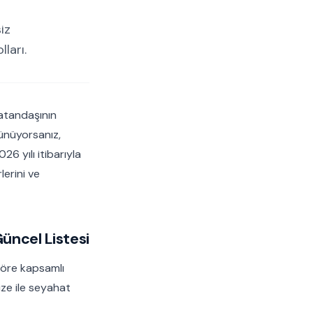
iz
ları.
atandaşının
şünüyorsanız,
6 yılı itibarıyla
lerini ve
üncel Listesi
göre kapsamlı
ize ile seyahat