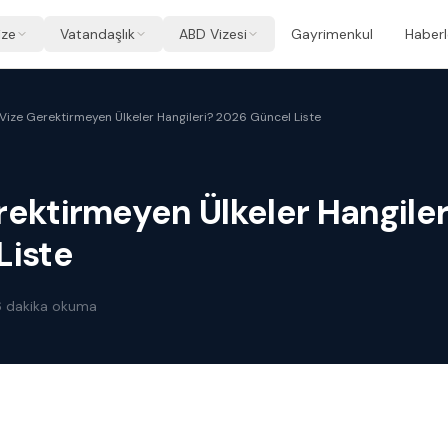
ize
Vatandaşlık
ABD Vizesi
Gayrimenkul
Haberl
Vize Gerektirmeyen Ülkeler Hangileri? 2026 Güncel Liste
rektirmeyen Ülkeler Hangile
Liste
6
dakika okuma