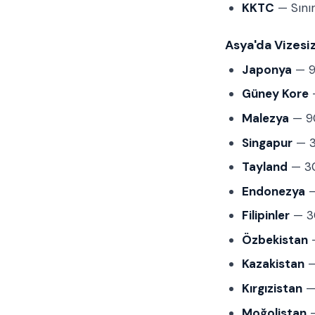
KKTC
— Sınır
Asya'da Vizesiz
Japonya
— 9
Güney Kore
—
Malezya
— 90
Singapur
— 3
Tayland
— 30
Endonezya
—
Filipinler
— 30
Özbekistan
—
Kazakistan
—
Kırgızistan
— 
Moğolistan
—