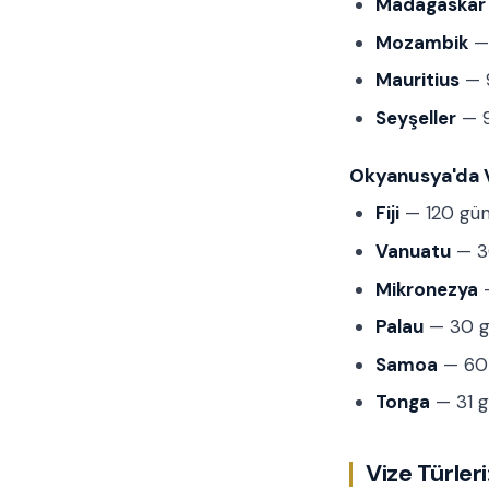
Madagaskar
Mozambik
— 
Mauritius
— 9
Seyşeller
— 9
Okyanusya'da V
Fiji
— 120 gün
Vanuatu
— 30
Mikronezya
—
Palau
— 30 gü
Samoa
— 60 
Tonga
— 31 g
Vize Türleri