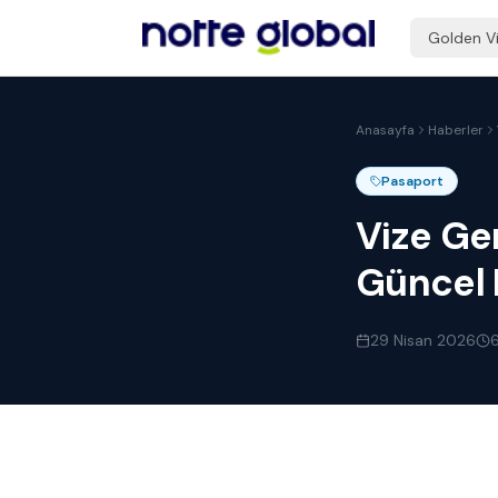
Golden V
Anasayfa
Haberler
Pasaport
Vize Ge
Güncel 
29 Nisan 2026