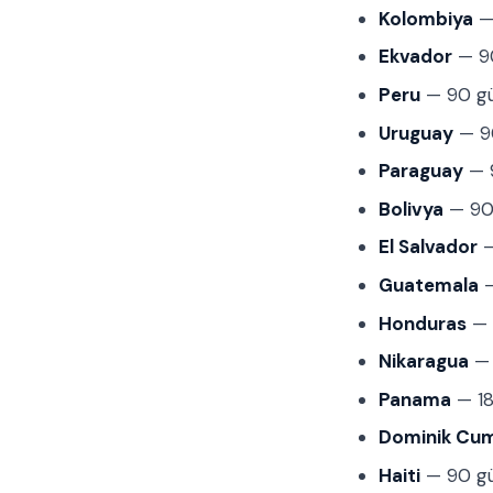
Kolombiya
— 
Ekvador
— 90
Peru
— 90 gü
Uruguay
— 90
Paraguay
— 9
Bolivya
— 90 
El Salvador
—
Guatemala
—
Honduras
— 
Nikaragua
— 
Panama
— 18
Dominik Cum
Haiti
— 90 gü