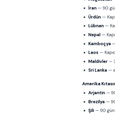
İran
— 90 gün
Ürdün
— Kapı
Lübnan
— Kap
Nepal
— Kapı
Kamboçya
—
Laos
— Kapıd
Maldivler
— 3
Sri Lanka
— e
Amerika Kıtası
Arjantin
— 90
Brezilya
— 90
Şili
— 90 gün 