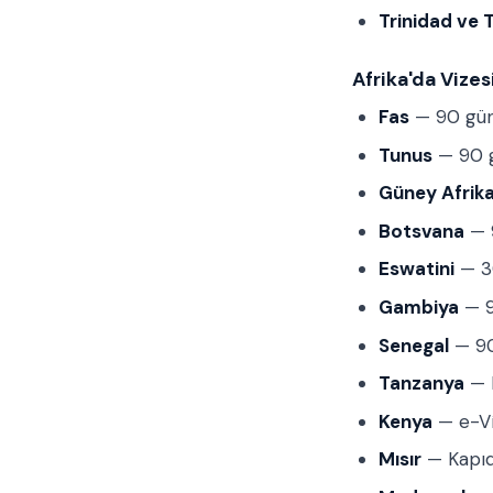
Trinidad ve
Afrika'da Vizes
Fas
— 90 gün
Tunus
— 90 g
Güney Afrik
Botsvana
— 9
Eswatini
— 30
Gambiya
— 9
Senegal
— 90
Tanzanya
— 
Kenya
— e-V
Mısır
— Kapıd