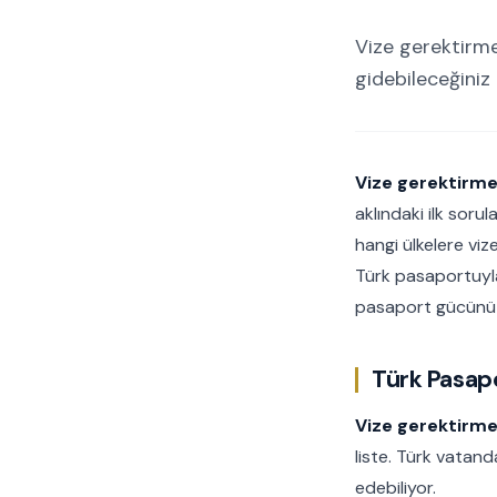
Vize gerektirme
gidebileceğiniz
Vize gerektirmey
aklındaki ilk sorul
hangi ülkelere viz
Türk pasaportuyla v
pasaport gücünüzü
Türk Pasapo
Vize gerektirmey
liste. Türk vatand
edebiliyor.