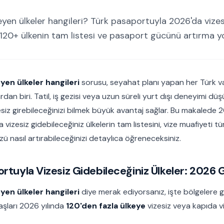
yen ülkeler hangileri? Türk pasaportuyla 2026'da vizes
 120+ ülkenin tam listesi ve pasaport gücünü artırma yol
en ülkeler hangileri
sorusu, seyahat planı yapan her Türk v
ardan biri. Tatil, iş gezisi veya uzun süreli yurt dışı deneyimi dü
esiz girebileceğinizi bilmek büyük avantaj sağlar. Bu makalede 202
izesiz gidebileceğiniz ülkelerin tam listesini, vize muafiyeti tür
 nasıl artırabileceğinizi detaylıca öğreneceksiniz.
rtuyla Vizesiz Gidebileceğiniz Ülkeler: 2026 G
en ülkeler hangileri
diye merak ediyorsanız, işte bölgelere 
aşları 2026 yılında
120'den fazla ülkeye
vizesiz veya kapıda v