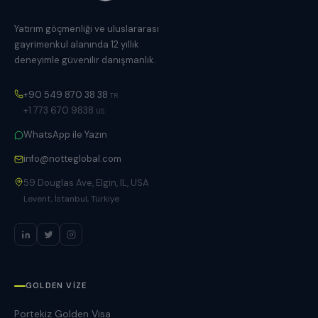
Yatırım göçmenliği ve uluslararası
gayrimenkul alanında 12 yıllık
deneyimle güvenilir danışmanlık.
+90 549 870 38 38
TR
+1 773 670 9838
US
WhatsApp ile Yazın
info@notteglobal.com
59 Douglas Ave, Elgin, IL, USA
Levent, İstanbul, Türkiye
GOLDEN VIZE
Portekiz Golden Visa