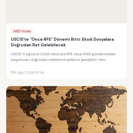
ABD Vizesi
USCIS’te “Önce RFE” Dönemi Bitti: Eksik Dosyalara
Doğrudan Ret Gelebilecek
USCIS, 5 Ağustos 2026 itibarıyla RFE veya NOID göndermeden
başvuruları doğrudan reddetme yetkisini genişletti. Yeni
uygulamanın detayları.
6 Ağu 2026
5
dk