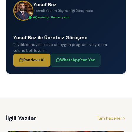
Yusuf Boz
Kıdemli Yatırım Göçmenliği Danışmanı
Çevrimiçi · Hemen yanıt
Yusuf Boz ile Ücretsiz Görüşme
12 yıllık deneyimle size en uygun programı ve yatırım
yolunu belirleyelim.
Randevu Al
WhatsApp'tan Yaz
İlgili Yazılar
Tüm haberler