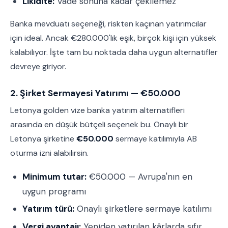
Likidite:
Vade sonuna kadar çekilemez
Banka mevduatı seçeneği, riskten kaçınan yatırımcılar
için ideal. Ancak €280.000'lık eşik, birçok kişi için yüksek
kalabiliyor. İşte tam bu noktada daha uygun alternatifler
devreye giriyor.
2. Şirket Sermayesi Yatırımı — €50.000
Letonya golden vize banka yatırım alternatifleri
arasında en düşük bütçeli seçenek bu. Onaylı bir
Letonya şirketine
€50.000
sermaye katılımıyla AB
oturma izni alabilirsin.
Minimum tutar:
€50.000 — Avrupa'nın en
uygun programı
Yatırım türü:
Onaylı şirketlere sermaye katılımı
Vergi avantajı:
Yeniden yatırılan kârlarda sıfır