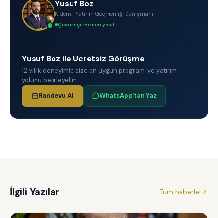
Yusuf Boz
Kıdemli Yatırım Göçmenliği Danışmanı
Çevrimiçi · Hemen yanıt
Yusuf Boz ile Ücretsiz Görüşme
12 yıllık deneyimle size en uygun programı ve yatırım
yolunu belirleyelim.
Randevu Al
WhatsApp'tan Yaz
İlgili Yazılar
Tüm haberler