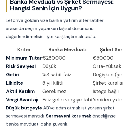
Banka Mevduatı vs Şirket Sermayesi:
Hangisi Senin İçin Uygun?
Letonya golden vize banka yatırım alternatifleri
arasında seçim yaparken kişisel durumunu
değerlendirmelisin. İşte karşılaştırmalı tablo:
Kriter
Banka Mevduatı
Şirket Serm
Minimum Tutar
€280.000
€50.000
Risk Seviyesi
Düşük
Orta-Yüksek
Getiri
%3 sabit faiz
Değişken (şirket
Likidite
5 yıl kilitli
Şirket kuralların
Aktif Katılım
Gerekmez
İsteğe bağlı
Vergi Avantajı
Faiz geliri vergiye tabi
Yeniden yatırı
Düşük bütçeyle
AB'ye adım atmak istiyorsan şirket
sermayesi mantıklı.
Sermayeni korumak
önceliğinse
banka mevduatı daha güvenli.