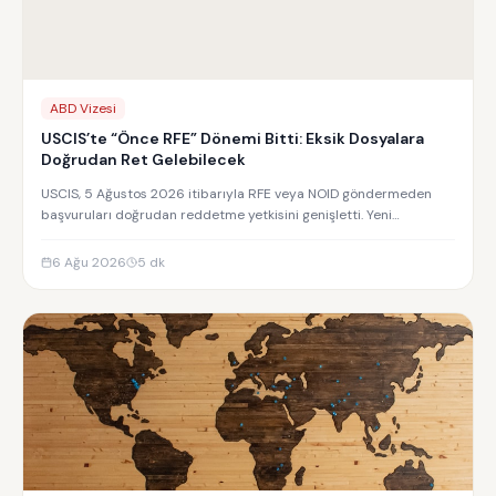
ABD Vizesi
USCIS’te “Önce RFE” Dönemi Bitti: Eksik Dosyalara
Doğrudan Ret Gelebilecek
USCIS, 5 Ağustos 2026 itibarıyla RFE veya NOID göndermeden
başvuruları doğrudan reddetme yetkisini genişletti. Yeni
uygulamanın detayları.
6 Ağu 2026
5
dk