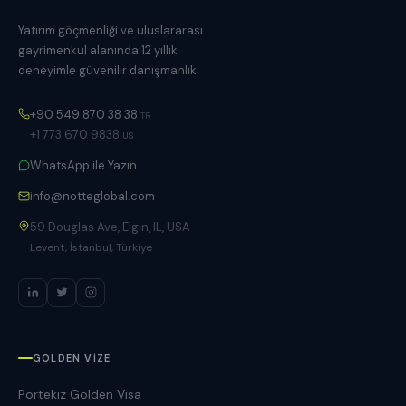
Yatırım göçmenliği ve uluslararası
gayrimenkul alanında 12 yıllık
deneyimle güvenilir danışmanlık.
+90 549 870 38 38
TR
+1 773 670 9838
US
WhatsApp ile Yazın
info@notteglobal.com
59 Douglas Ave, Elgin, IL, USA
Levent, İstanbul, Türkiye
GOLDEN VIZE
Portekiz Golden Visa