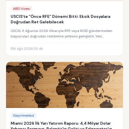
ABD Vizesi
USCIS’te “Önce RFE” Dönemi Bitti: Eksik Dosyalara
Doğrudan Ret Gelebilecek
USCIS, 5 Ağustos 2026 itibarıyla RFE veya NOID göndermeden
başvuruları doğrudan reddetme yetkisini genişletti. Yeni
uygulamanın detayları.
6 Ağu 2026
5
dk
Gayrimenkul
Miami 2026 İlk Yarı Yatırım Raporu: 4,4 Milyar Dolar
Yabancı Sermaye, Palantir'in Gelişi ve Edgewater'ın