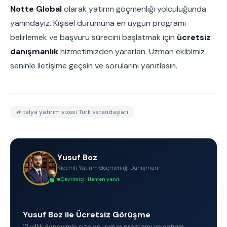
Notte Global
olarak yatırım göçmenliği yolculuğunda
yanındayız. Kişisel durumuna en uygun programı
belirlemek ve başvuru sürecini başlatmak için
ücretsiz
danışmanlık
hizmetimizden yararlan. Uzman ekibimiz
seninle iletişime geçsin ve sorularını yanıtlasın.
#
İtalya yatırım vizesi Türk vatandaşları
Yusuf Boz
Kıdemli Yatırım Göçmenliği Danışmanı
Çevrimiçi · Hemen yanıt
Yusuf Boz ile Ücretsiz Görüşme
12 yıllık deneyimle size en uygun programı ve yatırım