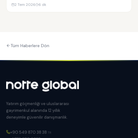
2 Tem 2026
6
dk
Tüm Haberlere Dön
Yatırım göçmenliği ve uluslararası
gayrimenkul alanında 12 yıllık
deneyimle güvenilir danışmanlık.
+90 549 870 38 38
TR