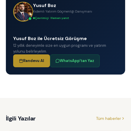
Yusuf Boz
Kıdemli Yatırım Göçmenliği Danışmanı
Çevrimiçi · Hemen yanıt
Yusuf Boz ile Ücretsiz Görüşme
12 yıllık deneyimle size en uygun programı ve yatırım
yolunu belirleyelim.
Randevu Al
WhatsApp'tan Yaz
İlgili Yazılar
Tüm haberler