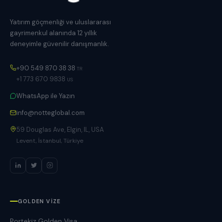
Yatırım göçmenliği ve uluslararası
gayrimenkul alanında 12 yıllık
deneyimle güvenilir danışmanlık.
+90 549 870 38 38
TR
+1 773 670 9838
US
WhatsApp ile Yazın
info@notteglobal.com
59 Douglas Ave, Elgin, IL, USA
Levent, İstanbul, Türkiye
GOLDEN VIZE
Portekiz Golden Visa