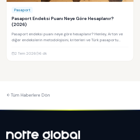
Pasaport
Pasaport Endeksi Puanı Neye Göre Hesaplanır?
(2026)
Pasaport endeksi puanı neye göre hesaplanır? Henley, Arton ve
diğer endekslerin metodolojisini, kriterleri ve Türk pasaportu
sıralamasını keşfedin.
2 Tem 2026
6
dk
Tüm Haberlere Dön